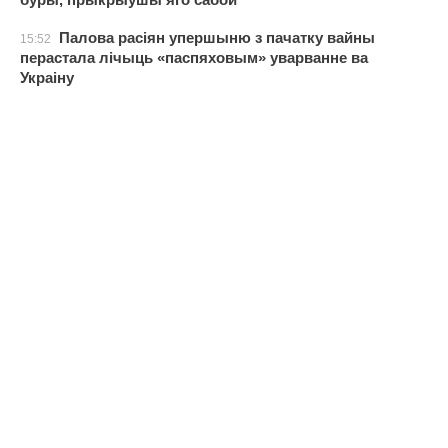
Палова расіян упершыню з пачатку вайны
15:52
перастала лічыць «паспяховым» уварванне ва
Украіну