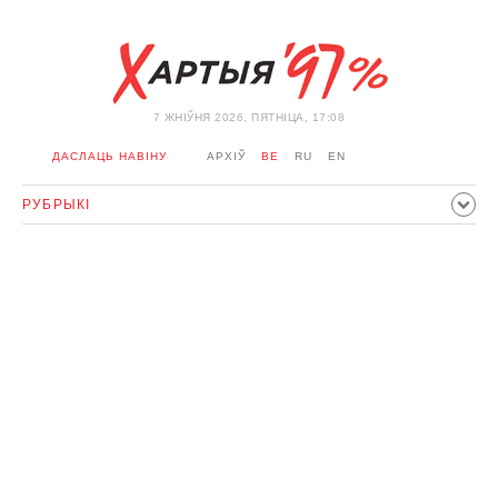
7 ЖНIЎНЯ 2026, ПЯТНІЦА, 17:08
ДАСЛАЦЬ НАВІНУ
АРХІЎ
BE
RU
EN
РУБРЫКІ
ПАЛІТЫКА
ГРАМАДСТВА
ЭКАНОМІКА
ЗДАРЭННI
СПОРТ
КУЛЬТУРА
ГІСТОРЫЯ
МЕРКАВАННЕ
ІНТЭРВ'Ю
ТЭХНАЛОГІІ
ЗДАРОЎЕ
АЎТА
АДПАЧЫНАК
АБЫХОД БЛАКІРОЎКІ І САЛІДАРНАСЦЬ
КАРОНАВІРУС
БЕЛАРУСЬ У NATO