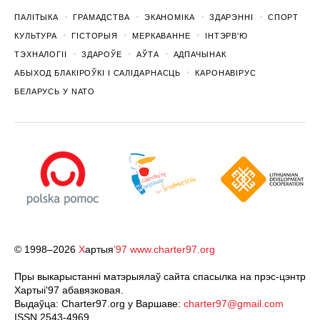
ПАЛІТЫКА
ГРАМАДСТВА
ЭКАНОМІКА
ЗДАРЭННI
СПОРТ
КУЛЬТУРА
ГІСТОРЫЯ
МЕРКАВАННЕ
ІНТЭРВ'Ю
ТЭХНАЛОГІІ
ЗДАРОЎЕ
АЎТА
АДПАЧЫНАК
АБЫХОД БЛАКІРОЎКІ І САЛІДАРНАСЦЬ
КАРОНАВІРУС
БЕЛАРУСЬ У NATO
© 1998–2026
Х
артыя
’97
www.charter97.org
Пры выкарыстанні матэрыялаў сайта спасылка на прэс-цэнтр
Хартыi'97 абавязковая.
Выдаўца: Charter97.org у Варшаве:
charter97@gmail.com
ISSN 2543-4969