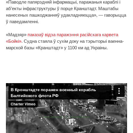
«Паводле папярэдняй інфармацыі, паражаныя караблі і
аб’екты інфраструктуры ў порце Кранштадт. Маштабы
нанесеных пашкоджанняў удакладняюцца», — гаворыцца
ў паведамленні.
«Мадзяр»
паказаў відэа паражэння расійскага карвета
«Бойкі»
. Судна стаяла ў сухім доку на тэрыторыі ваенна-
марской базы «Кранштадт» у 1100 км ад Украіны.