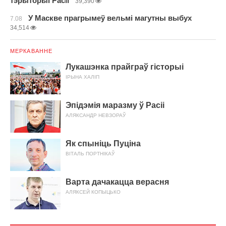
тэрыторыі Расіі
39,390
У Маскве прагрымеў вельмі магутны выбух
7.08
34,514
МЕРКАВАННЕ
Лукашэнка прайграў гісторыі
ІРЫНА ХАЛІП
Эпідэмія маразму ў Расіі
АЛЯКСАНДР НЕВЗОРАЎ
Як спыніць Пуціна
ВІТАЛЬ ПОРТНІКАЎ
Варта дачакацца верасня
АЛЯКСЕЙ КОПЫЦЬКО