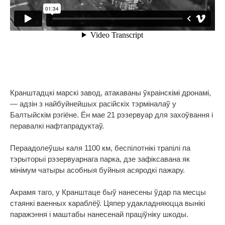
Кранштадцкі марскі завод, атакаваны ўкраінскімі дронамі,
— адзін з найбуйнейшых расійскіх тэрміналаў у
Балтыйскім рэгіёне. Ён мае 21 рэзервуар для захоўвання і
перавалкі нафтапрадуктаў.
Пераадолеўшы каля 1100 км, беспілотнікі трапілі па
тэрыторыі рэзервуарнага парка, дзе зафіксавана як
мінімум чатыры асобныя буйныя асяродкі пажару.
Акрамя таго, у Кранштаце быў нанесены ўдар па месцы
стаянкі ваенных караблёў. Цяпер удакладняюцца вынікі
паражэння і маштабы нанесенай праціўніку шкоды.