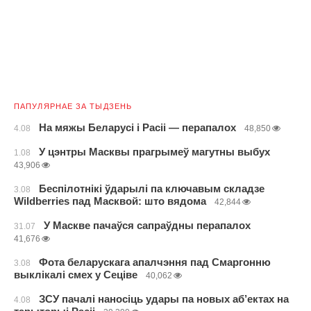
ПАПУЛЯРНАЕ ЗА ТЫДЗЕНЬ
На мяжы Беларусі і Расіі — перапалох
4.08
48,850
У цэнтры Масквы прагрымеў магутны выбух
1.08
43,906
Беспілотнікі ўдарылі па ключавым складзе
3.08
Wildberries пад Масквой: што вядома
42,844
У Маскве пачаўся сапраўдны перапалох
31.07
41,676
Фота беларускага апалчэння пад Смаргонню
3.08
выклікалі смех у Сеціве
40,062
ЗСУ пачалі наносіць удары па новых аб’ектах на
4.08