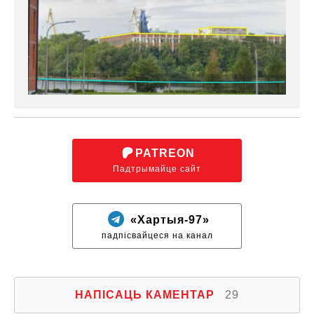
PATREON
Падтрымайце сайт
«Хартыя-97»
падпісвайцеся на канал
НАПІСАЦЬ КАМЕНТАР
29