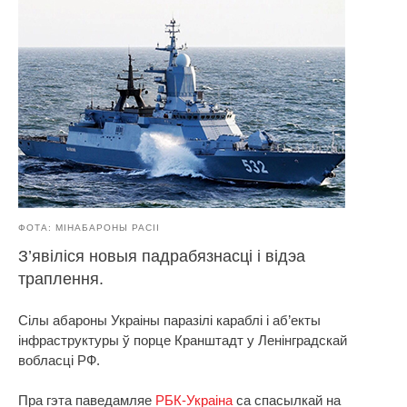
ФОТА: МІНАБАРОНЫ РАСІІ
З’явіліся новыя падрабязнасці і відэа
траплення.
Сілы абароны Украіны паразілі караблі і аб’екты
інфраструктуры ў порце Кранштадт у Ленінградскай
вобласці РФ.
Пра гэта паведамляе
РБК-Украіна
са спасылкай на