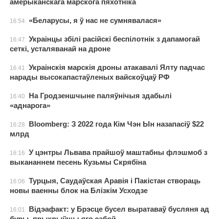
амерыканскага марскога пяхотніка
«Беларусы, я ў нас не сумнявалася»
16:54
Украінцы збілі расійскі беспілотнік з дапамогай
16:47
сеткі, усталяванай на дроне
Украінскія марскія дроны атакавалі Ялту падчас
16:41
нарады высокапастаўленых вайскоўцаў РФ
На Гродзеншчыне паляўнічыя здабылі
16:40
«аднарога»
Bloomberg: З 2022 года Кім Чэн Ын назапасіў $22
16:28
млрд
У цэнтры Львава прайшоў маштабны флэшмоб з
16:16
выкананнем песень Кузьмы Скрябіна
Турцыя, Саудаўская Аравія і Пакістан створаць
16:06
новы ваенны блок на Блізкім Усходзе
Відэафакт: у Брэсце бусел выратаваў бусляня ад
16:01
буры, прыкрыўшы яго сабой