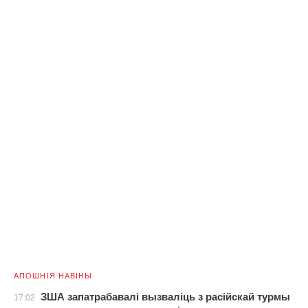
АПОШНІЯ НАВІНЫ
ЗША запатрабавалі вызваліць з расійскай турмы
17:02