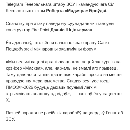
Telegram Генеральнага штабу ЗСУ і камандуючага Сіл
беспілотных сістэм
Роберта «Мадзяра» Броўдзі
.
Спачатку пра атаку паведаміў суўладальнік і галоўны
канструктар Fire Point
Дзяніс Шцільерман
.
Ён адзначыў, што сёння пачынае сваю працу Санкт-
Пецярбургскі міжнародны эканамічны форум.
«Мы вельмі хацелі арганізаваць для гасцей экскурсію на
крэйсер «Масква», але, на жаль, не змаглі яго прывезці.
Таму давялося тапіць два іншыя караблі проста на месцы
правядзення мерапрыемства. Спадзяюся, усе госці
ПМЭЭФ-2026 будуць дыхаць поўнымі лёгкімі і
атрымліваць асалоду ад відаў», — напісаў ён у сацсетцы
X.
Пазней паражэнне расійскіх караблёў пацвердзіў Генштаб
ЗСУ.