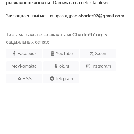
рызначэнне аплаты:
Darowizna na cele statutowe
Звязацца з намі можна праз адрас
charter97@gmail.com
Таксама сачыце за акаўнтамі
Charter97.org
у
сацыяльных сетках
Facebook
YouTube
X.com
vkontakte
ok.ru
Instagram
RSS
Telegram