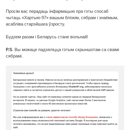
Просім вас перадаць інфармацыю пра гэты спосаб
чытаць «Хартыю-97» вашым блізкім, сябрам і знаёмым,
асабліва старэйшага ўзросту.
Будзем разам і Беларусь стане вольнай!
P.S
. Вы можаце падзяліцца гэтым скрыншотам са сваімі
сябрамі.