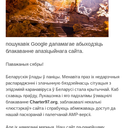
пошукавік Google дапамагае абыходзіць
блакаванне апазіцыйнага сайта.
Паважаныя сябры!
Беларускія ўлады ў паніцы. Менавіта праз іх недарэчныя
распараджэнні і злачынную бяздзейнасць сітуацыя з
эпідэміяй каранавіруса ў Беларусі стала крытычнай. Каб
схаваць праўду, Лукашэнка і яго падхалімы ўзмацнілі
блакаванне
Charter97.org
, заблакавалі некалькі
«люстэркаў» сайта і спрабуюць абмежаваць доступ да
нашай паскоранай і палегчанай AMP-версіі.
Але іх намаганні марныя. Наш сайт па-ранейшаму