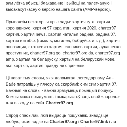
вам лёгка абысці блакаванне і выйсці на палегчаную і
высакахуткасную версію нашага сайта (AMP-версію).
Прыводзім некаторыя прыклады: хартия гугл, хартия
коронавирус, хартия 97 карантин, хартия 2020, charter97
хартия, хартия news, хартия наталья радина, радина 97,
хартия витебск (гомель, могилев, бобруйск и т. д.), хартия
оппозиция, статкевич хартия, санников хартия, лукашенко
преступник, charter97.org go, charter97.org da, charter97.org
amp, хартыя па беларуску, хартыя на беларускай мове,
вкл хартыя, хартия правду не спрячешь.
Ці нават тыя словы, якія дапамагалі легендарнаму Алі-
Бабе патрапіць у пячору са скарбамі: сим сим хартия 97.
Важныя не словы - важна зразумець прынцып пошуку.
Кожны можа прыдумаць і выкарыстоўваць свой «пароль»
для выхаду на сайт
Charter97.org
.
Сярод спасылак, якія выдасць пошукавік, знайдзіце
любую, якая вядзе на
Charter97.org
і
Charter97.link
і ля