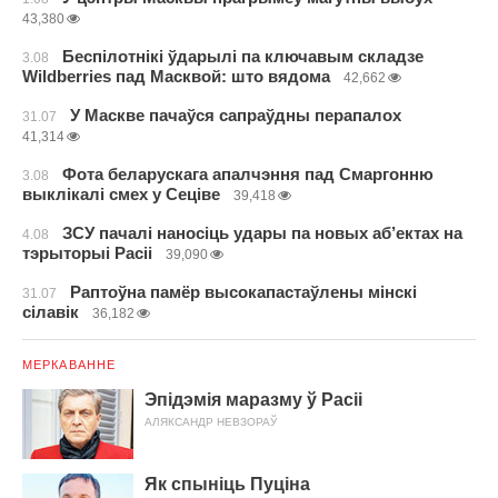
43,380
Беспілотнікі ўдарылі па ключавым складзе
3.08
Wildberries пад Масквой: што вядома
42,662
У Маскве пачаўся сапраўдны перапалох
31.07
41,314
Фота беларускага апалчэння пад Смаргонню
3.08
выклікалі смех у Сеціве
39,418
ЗСУ пачалі наносіць удары па новых аб’ектах на
4.08
тэрыторыі Расіі
39,090
Раптоўна памёр высокапастаўлены мінскі
31.07
сілавік
36,182
МЕРКАВАННЕ
Эпідэмія маразму ў Расіі
АЛЯКСАНДР НЕВЗОРАЎ
Як спыніць Пуціна