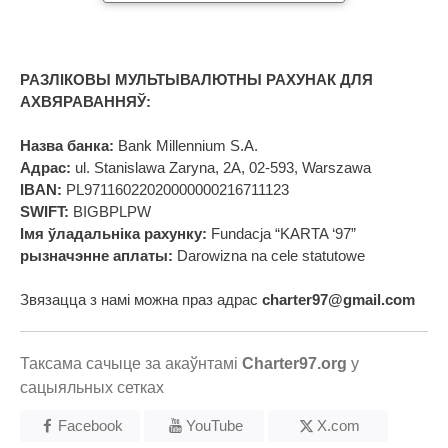
РАЗЛІКОВЫ МУЛЬТЫВАЛЮТНЫ РАХУНАК ДЛЯ
АХВЯРАВАННЯЎ:
Назва банка:
Bank Millennium S.A.
Адрас:
ul. Stanislawa Zaryna, 2A, 02-593, Warszawa
IBAN:
PL97116022020000000216711123
SWIFT:
BIGBPLPW
Імя ўладальніка рахунку:
Fundacja “KARTA ‘97”
рызначэнне аплаты:
Darowizna na cele statutowe
Звязацца з намі можна праз адрас
charter97@gmail.com
Таксама сачыце за акаўнтамі
Charter97.org
у
сацыяльных сетках
Facebook
YouTube
X.com