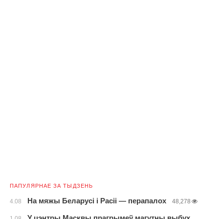
ПАПУЛЯРНАЕ ЗА ТЫДЗЕНЬ
На мяжы Беларусі і Расіі — перапалох
4.08
48,278
У цэнтры Масквы прагрымеў магутны выбух
1.08