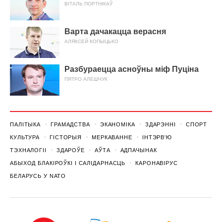
ВІТАЛЬ ПОРТНІКАЎ
Варта дачакацца верасня
АЛЯКСЕЙ КОПЫЦЬКО
Разбураецца асноўны міф Пуціна
ПЯТРО АЛЕШЧУК
ПАЛІТЫКА
ГРАМАДСТВА
ЭКАНОМІКА
ЗДАРЭННI
СПОРТ
КУЛЬТУРА
ГІСТОРЫЯ
МЕРКАВАННЕ
ІНТЭРВ'Ю
ТЭХНАЛОГІІ
ЗДАРОЎЕ
АЎТА
АДПАЧЫНАК
АБЫХОД БЛАКІРОЎКІ І САЛІДАРНАСЦЬ
КАРОНАВІРУС
БЕЛАРУСЬ У NATO