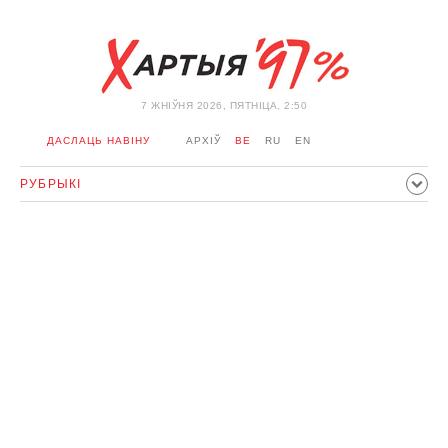
7 ЖНIЎНЯ 2026, ПЯТНІЦА, 2:50
ДАСЛАЦЬ НАВІНУ
АРХІЎ
BE
RU
EN
РУБРЫКІ
ПАЛІТЫКА
ГРАМАДСТВА
ЭКАНОМІКА
ЗДАРЭННI
СПОРТ
КУЛЬТУРА
ГІСТОРЫЯ
МЕРКАВАННЕ
ІНТЭРВ'Ю
ТЭХНАЛОГІІ
ЗДАРОЎЕ
АЎТА
АДПАЧЫНАК
АБЫХОД БЛАКІРОЎКІ І САЛІДАРНАСЦЬ
КАРОНАВІРУС
БЕЛАРУСЬ У NATO