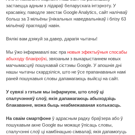
застаецца адным з лідараў беларускага інтэрнэту. У
красавіку, паводле звестак Google Analytics, сайт налічваў
больш за 3 мільёны ўнікальных наведвальнікаў і блізу 63
мільёнаў праглядаў навін.
Вялікі вам дзякуй за давер, дарагія чытачы!
Мы ўжо інфармавалі вас пра
новыя эфектыўныя спосабы
абыходу блакіроўкі
, звязаным з выкарыстаннем новых
магчымасцяў пошукавай сістэмы Google. У апошнія дні
нашы чытачы скардзіліся, што не ўсе прапанаваныя намі
раней пошукавыя словы дапамагаюць выйсці на сайт.
У сувязі з гэтым мы інфармуем, што слоў ці
спалучэнняў слоў, якія дапамагаюць абыходзіць
блакаванне, можа быць неабмежаваная колькасць.
На сваім смартфоне
ў адрасным радку браўзера або ў
пошукавым акне Google вы можаце ўпісаць словы,
спалучэнні слоў ці камбінацыю сімвалаў, якія дапамогуць