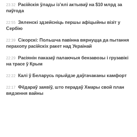
Расійскія ўлады із’ялі актываў на $10 млрд за
23:32
паўгода
Зяленскі здзейсніць першы афіцыйны візіт у
22:55
Сербію
Сікорскі: Польшча павінна вярнуцца да пытання
22:39
перахопу расійскіх ракет над Украінай
Расіянін паказаў палаючыя бензавозы і грузавікі
22:29
на трасе ў Крым
Калі ў Беларусь прыйдзе даўгачаканы камфорт
22:22
Фёдараў заявіў, што перадаў Хмары свой план
22:17
вядзення вайны