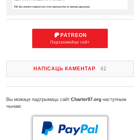
PATREON
Падтрымайце сайт
НАПІСАЦЬ КАМЕНТАР
42
Вы можаце падтрымаць сайт
Charter97.org
наступным
чынам: