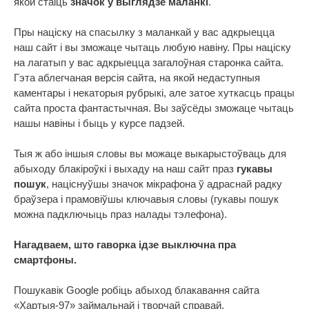
якой стаіць
значок у выглядзе маланкі
.
Пры націску на спасылку з маланкай у вас адкрыецца
наш сайт і вы зможаце чытаць любую навіну. Пры націску
на лагатып у вас адкрыецца загалоўная старонка сайта.
Гэта аблегчаная версія сайта, на якой недаступныя
каментары і некаторыя рубрыкі, але затое хуткасць працы
сайта проста фантастычная. Вы заўсёды зможаце чытаць
нашы навіны і быць у курсе падзей.
Тыя ж або іншыя словы вы можаце выкарыстоўваць для
абыходу блакіроўкі і выхаду на наш сайт праз
гукавы
пошук
, націснуўшы значок мікрафона ў адраснай радку
браўзера і прамовіўшы ключавыя словы (гукавы пошук
можна падключыць праз налады тэлефона).
Нагадваем, што гаворка ідзе выключна пра
смартфоны.
Пошукавік Google робіць абыход блакавання сайта
«Хартыя-97» займальнай і творчай справай.