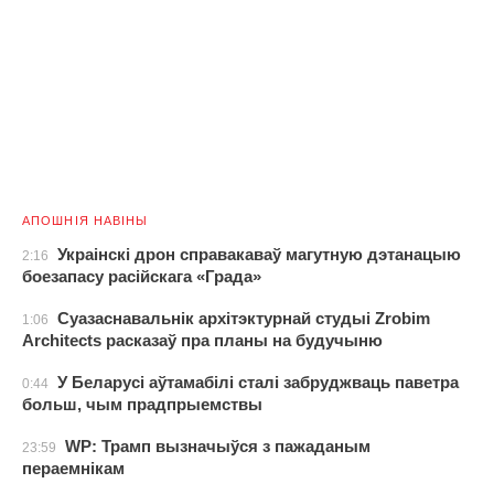
АПОШНІЯ НАВІНЫ
Украінскі дрон справакаваў магутную дэтанацыю
2:16
боезапасу расійскага «Града»
Суазаснавальнік архітэктурнай студыі Zrobim
1:06
Architects расказаў пра планы на будучыню
У Беларусі аўтамабілі сталі забруджваць паветра
0:44
больш, чым прадпрыемствы
WP: Трамп вызначыўся з пажаданым
23:59
пераемнікам