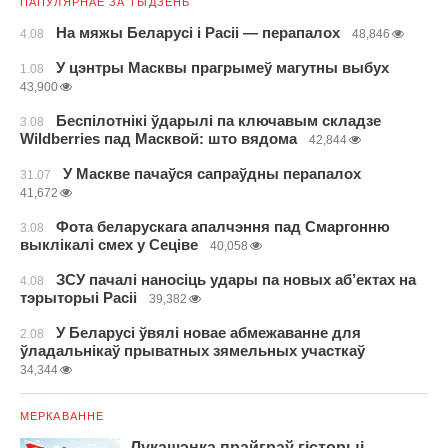
ПАПУЛЯРНАЕ ЗА ТЫДЗЕНЬ
На мяжы Беларусі і Расіі — перапалох
4.08
48,846
У цэнтры Масквы прагрымеў магутны выбух
1.08
43,900
Беспілотнікі ўдарылі па ключавым складзе
3.08
Wildberries пад Масквой: што вядома
42,844
У Маскве пачаўся сапраўдны перапалох
31.07
41,672
Фота беларускага апалчэння пад Смаргонню
3.08
выклікалі смех у Сеціве
40,058
ЗСУ пачалі наносіць удары па новых аб’ектах на
4.08
тэрыторыі Расіі
39,382
У Беларусі ўвялі новае абмежаванне для
2.08
ўладальнікаў прыватных зямельных участкаў
34,344
МЕРКАВАННЕ
Лукашэнка прайграў гісторыі