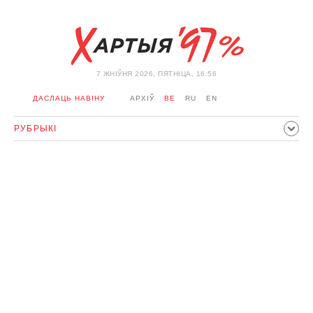
7 ЖНIЎНЯ 2026, ПЯТНІЦА, 16:56
ДАСЛАЦЬ НАВІНУ
АРХІЎ
BE
RU
EN
РУБРЫКІ
ПАЛІТЫКА
ГРАМАДСТВА
ЭКАНОМІКА
ЗДАРЭННI
СПОРТ
КУЛЬТУРА
ГІСТОРЫЯ
МЕРКАВАННЕ
ІНТЭРВ'Ю
ТЭХНАЛОГІІ
ЗДАРОЎЕ
АЎТА
АДПАЧЫНАК
АБЫХОД БЛАКІРОЎКІ І САЛІДАРНАСЦЬ
КАРОНАВІРУС
БЕЛАРУСЬ У NATO