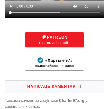
PATREON
Падтрымайце сайт
«Хартыя-97»
падпісвайцеся на канал
НАПІСАЦЬ КАМЕНТАР
1
Таксама сачыце за акаўнтамі
Charter97.org
у
сацыяльных сетках