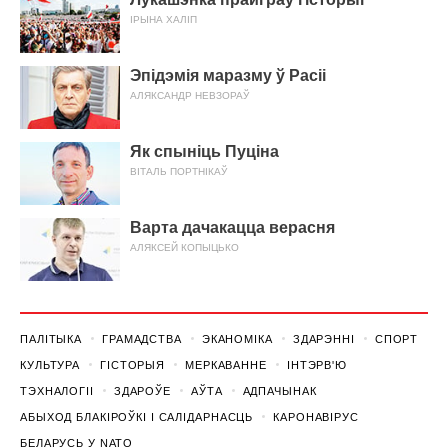
ІРЫНА ХАЛІП
Эпідэмія маразму ў Расіі
АЛЯКСАНДР НЕВЗОРАЎ
Як спыніць Пуціна
ВІТАЛЬ ПОРТНІКАЎ
Варта дачакацца верасня
АЛЯКСЕЙ КОПЫЦЬКО
ПАЛІТЫКА
ГРАМАДСТВА
ЭКАНОМІКА
ЗДАРЭННI
СПОРТ
КУЛЬТУРА
ГІСТОРЫЯ
МЕРКАВАННЕ
ІНТЭРВ'Ю
ТЭХНАЛОГІІ
ЗДАРОЎЕ
АЎТА
АДПАЧЫНАК
АБЫХОД БЛАКІРОЎКІ І САЛІДАРНАСЦЬ
КАРОНАВІРУС
БЕЛАРУСЬ У NATO