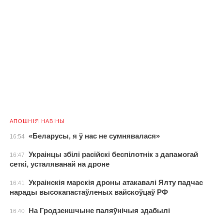
АПОШНІЯ НАВІНЫ
«Беларусы, я ў нас не сумнявалася»
16:54
Украінцы збілі расійскі беспілотнік з дапамогай
16:47
сеткі, усталяванай на дроне
Украінскія марскія дроны атакавалі Ялту падчас
16:41
нарады высокапастаўленых вайскоўцаў РФ
На Гродзеншчыне паляўнічыя здабылі
16:40