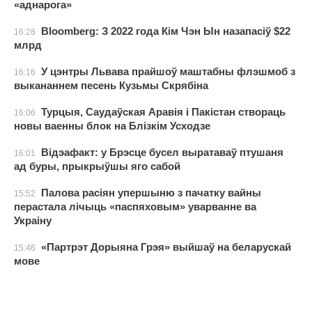
«аднарога»
Bloomberg: З 2022 года Кім Чэн Ын назапасіў $22
16:28
млрд
У цэнтры Львава прайшоў маштабны флэшмоб з
16:16
выкананнем песень Кузьмы Скрябіна
Турцыя, Саудаўская Аравія і Пакістан створаць
16:06
новы ваенны блок на Блізкім Усходзе
Відэафакт: у Брэсце бусел выратаваў птушаня
16:01
ад буры, прыкрыўшы яго сабой
Палова расіян упершыню з пачатку вайны
15:52
перастала лічыць «паспяховым» уварванне ва
Украіну
«Партрэт Дорыяна Грэя» выйшаў на беларускай
15:46
мове