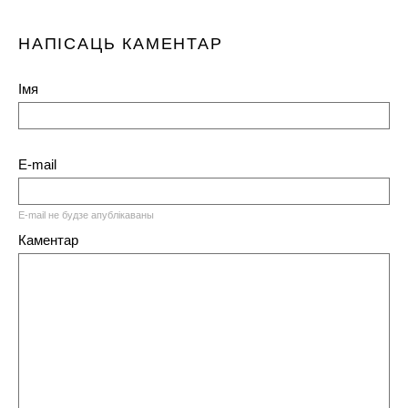
НАПІСАЦЬ КАМЕНТАР
Імя
E-mail
E-mail не будзе апублікаваны
Каментар