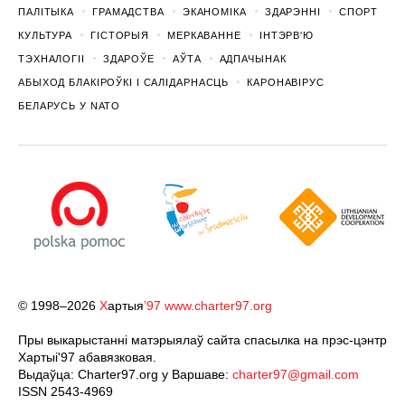
ПАЛІТЫКА
ГРАМАДСТВА
ЭКАНОМІКА
ЗДАРЭННI
СПОРТ
КУЛЬТУРА
ГІСТОРЫЯ
МЕРКАВАННЕ
ІНТЭРВ'Ю
ТЭХНАЛОГІІ
ЗДАРОЎЕ
АЎТА
АДПАЧЫНАК
АБЫХОД БЛАКІРОЎКІ І САЛІДАРНАСЦЬ
КАРОНАВІРУС
БЕЛАРУСЬ У NATO
© 1998–2026
Х
артыя
’97
www.charter97.org
Пры выкарыстанні матэрыялаў сайта спасылка на прэс-цэнтр
Хартыi'97 абавязковая.
Выдаўца: Charter97.org у Варшаве:
charter97@gmail.com
ISSN 2543-4969