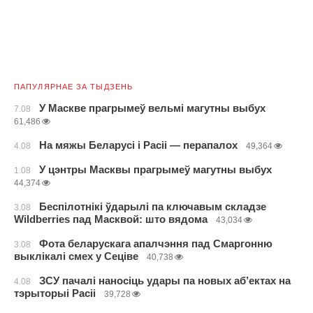
ПАПУЛЯРНАЕ ЗА ТЫДЗЕНЬ
У Маскве прагрымеў вельмі магутны выбух
7.08
61,486
На мяжы Беларусі і Расіі — перапалох
4.08
49,364
У цэнтры Масквы прагрымеў магутны выбух
1.08
44,374
Беспілотнікі ўдарылі па ключавым складзе
3.08
Wildberries пад Масквой: што вядома
43,034
Фота беларускага апалчэння пад Смаргонню
3.08
выклікалі смех у Сеціве
40,738
ЗСУ пачалі наносіць удары па новых аб’ектах на
4.08
тэрыторыі Расіі
39,728