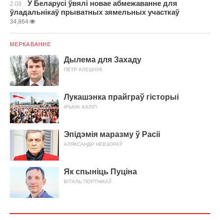
У Беларусі ўвялі новае абмежаванне для
2.08
ўладальнікаў прыватных зямельных участкаў
34,864
МЕРКАВАННЕ
Дылема для Захаду
ПЁТР АЛЕШЧУК
Лукашэнка прайграў гісторыі
ІРЫНА ХАЛІП
Эпідэмія маразму ў Расіі
АЛЯКСАНДР НЕВЗОРАЎ
Як спыніць Пуціна
ВІТАЛЬ ПОРТНІКАЎ