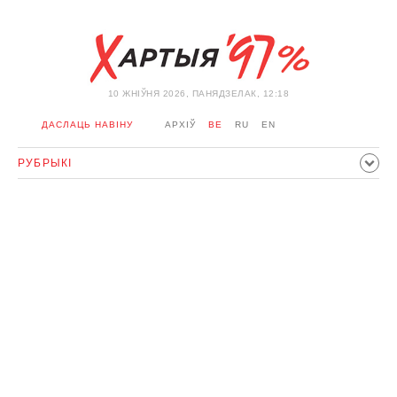
10 ЖНIЎНЯ 2026, ПАНЯДЗЕЛАК, 12:18
ДАСЛАЦЬ НАВІНУ
АРХІЎ
BE
RU
EN
РУБРЫКІ
ПАЛІТЫКА
ГРАМАДСТВА
ЭКАНОМІКА
ЗДАРЭННI
СПОРТ
КУЛЬТУРА
ГІСТОРЫЯ
МЕРКАВАННЕ
ІНТЭРВ'Ю
ТЭХНАЛОГІІ
ЗДАРОЎЕ
АЎТА
АДПАЧЫНАК
АБЫХОД БЛАКІРОЎКІ І САЛІДАРНАСЦЬ
КАРОНАВІРУС
БЕЛАРУСЬ У NATO