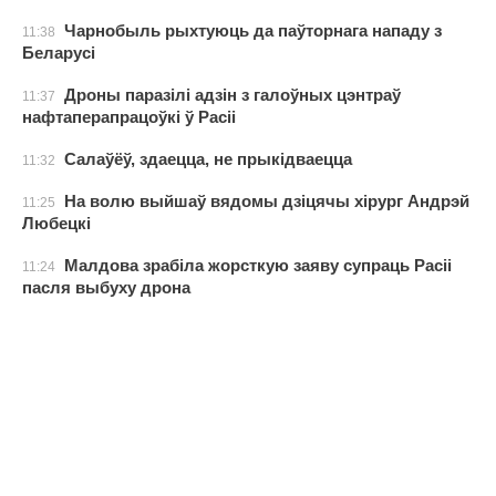
Чарнобыль рыхтуюць да паўторнага нападу з
11:38
Беларусі
Дроны паразілі адзін з галоўных цэнтраў
11:37
нафтаперапрацоўкі ў Расіі
Салаўёў, здаецца, не прыкідваецца
11:32
На волю выйшаў вядомы дзіцячы хірург Андрэй
11:25
Любецкі
Малдова зрабіла жорсткую заяву супраць Расіі
11:24
пасля выбуху дрона