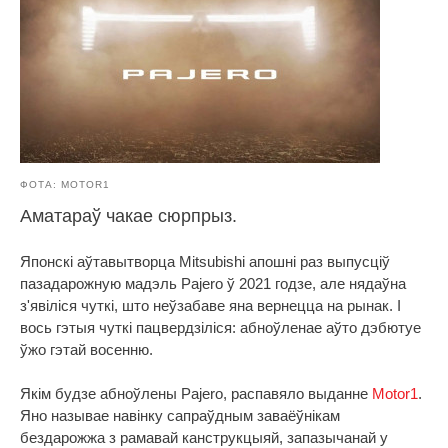
ФОТА: MOTOR1
Аматараў чакае сюрпрыз.
Японскі аўтавытворца Mitsubishi апошні раз выпусціў
пазадарожную мадэль Pajero ў 2021 годзе, але нядаўна
з'явіліся чуткі, што неўзабаве яна вернецца на рынак. І
вось гэтыя чуткі пацвердзіліся: абноўленае аўто дэбютуе
ўжо гэтай восенню.
Якім будзе абноўлены Pajero, распавяло выданне
Motor1
.
Яно называе навінку сапраўдным заваёўнікам
бездарожжа з рамавай канструкцыяй, запазычанай у