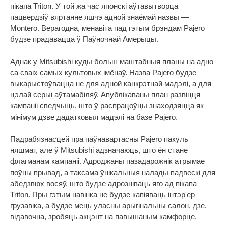
пікапа Triton. У той жа час японскі аўтавытворца
пацвердзіў вяртанне яшчэ адной знаёмай назвы —
Montero. Верагодна, менавіта пад гэтым брэндам Pajero
будзе прадавацца ў Паўночнай Амерыцы.
Аднак у Mitsubishi куды больш маштабныя планы на адно
са сваіх самых культовых імёнаў. Назва Pajero будзе
выкарыстоўвацца не для адной канкрэтнай мадэлі, а для
цэлай серыі аўтамабіляў. Апублікаваны план развіцця
кампаніі сведчыць, што ў распрацоўцы знаходзяцца як
мінімум дзве дадатковыя мадэлі на базе Pajero.
Падрабязнасцей пра паўнавартасны Pajero пакуль
няшмат, але ў Mitsubishi адзначаюць, што ён стане
флагманам кампаніі. Адроджаны пазадарожнік атрымае
поўны прывад, а таксама ўнікальныя налады падвескі для
абедзвюх восяў, што будзе адрозніваць яго ад пікапа
Triton. Пры гэтым навінка не будзе капіяваць інтэр'ер
грузавіка, а будзе мець уласны арыгінальны салон, дзе,
відавочна, зробяць акцэнт на павышаным камфорце.