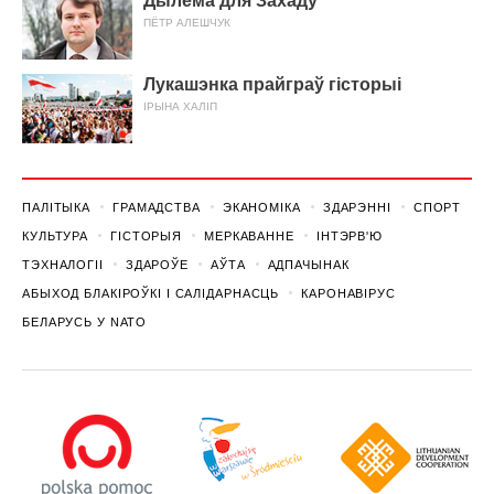
Дылема для Захаду
ПЁТР АЛЕШЧУК
Лукашэнка прайграў гісторыі
ІРЫНА ХАЛІП
ПАЛІТЫКА
ГРАМАДСТВА
ЭКАНОМІКА
ЗДАРЭННI
СПОРТ
КУЛЬТУРА
ГІСТОРЫЯ
МЕРКАВАННЕ
ІНТЭРВ'Ю
ТЭХНАЛОГІІ
ЗДАРОЎЕ
АЎТА
АДПАЧЫНАК
АБЫХОД БЛАКІРОЎКІ І САЛІДАРНАСЦЬ
КАРОНАВІРУС
БЕЛАРУСЬ У NATO