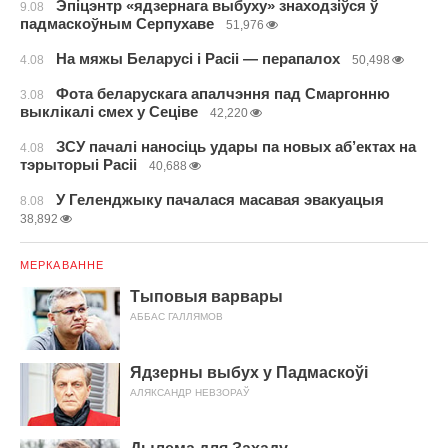
Эпіцэнтр «ядзернага выбуху» знаходзіўся ў
9.08
падмаскоўным Серпухаве
51,976
На мяжы Беларусі і Расіі — перапалох
4.08
50,498
Фота беларускага апалчэння пад Смаргонню
3.08
выклікалі смех у Сеціве
42,220
ЗСУ пачалі наносіць удары па новых аб’ектах на
4.08
тэрыторыі Расіі
40,688
У Геленджыку пачалася масавая эвакуацыя
8.08
38,892
МЕРКАВАННЕ
Тыповыя варвары
АББАС ГАЛЛЯМОВ
Ядзерны выбух у Падмаскоўі
АЛЯКСАНДР НЕВЗОРАЎ