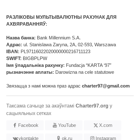
РАЗЛІКОВЫ МУЛЬТЫВАЛЮТНЫ РАХУНАК ДЛЯ
АХВЯРАВАННЯЎ:
Назва банка:
Bank Millennium S.A.
Адрас:
ul. Stanislawa Zaryna, 2A, 02-593, Warszawa
IBAN:
PL97116022020000000216711123
SWIFT:
BIGBPLPW
Імя ўладальніка рахунку:
Fundacja “KARTA ‘97”
рызначэнне аплаты:
Darowizna na cele statutowe
Звязацца з намі можна праз адрас
charter97@gmail.com
Таксама сачыце за акаўнтамі
Charter97.org
у
сацыяльных сетках
Facebook
YouTube
X.com
vkontakte
ok.ru
Instagram