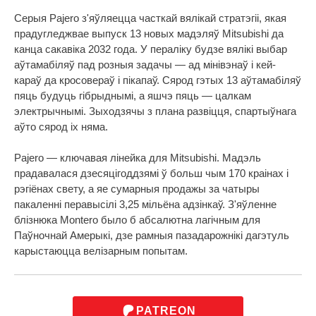
Серыя Pajero з'яўляецца часткай вялікай стратэгіі, якая
прадугледжвае выпуск 13 новых мадэляў Mitsubishi да
канца сакавіка 2032 года. У пераліку будзе вялікі выбар
аўтамабіляў пад розныя задачы — ад мінівэнаў і кей-
караў да кросовераў і пікапаў. Сярод гэтых 13 аўтамабіляў
пяць будуць гібрыднымі, а яшчэ пяць — цалкам
электрычнымі. Зыходзячы з плана развіцця, спартыўнага
аўто сярод іх няма.
Pajero — ключавая лінейка для Mitsubishi. Мадэль
прадавалася дзесяцігоддзямі ў больш чым 170 краінах і
рэгіёнах свету, а яе сумарныя продажы за чатыры
пакаленні перавысілі 3,25 мільёна адзінкаў. З'яўленне
блізнюка Montero было б абсалютна лагічным для
Паўночнай Амерыкі, дзе рамныя пазадарожнікі дагэтуль
карыстаюцца велізарным попытам.
PATREON