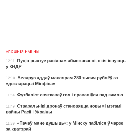
АПОШНІЯ НАВІНЫ
Пуцін рыхтуе расіянам абмежаванні, якія існуюць
12:11
у КНДР
Беларус аддаў махлярам 280 тысяч рублёў за
12:10
«дэкларацыі Мінфіна»
Футбаліст святкаваў гол і праваліўся пад зямлю
11:54
Стваральнікі дронаў становяцца новымі мэтамі
11:49
вайны Расіі і Украіны
«Пачаў мяне душыць»: у Мінску пабіліся ў чарзе
11:39
за кватэрай