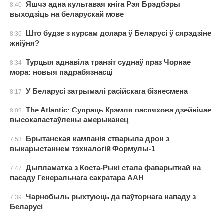
Яшчэ адна культавая кніга Рэя Брэдбэры
8:40
выходзіць на беларускай мове
Што будзе з курсам долара ў Беларусі ў сярэдзіне
8:36
жніўня?
Турцыя аднавіла транзіт суднаў праз Чорнае
8:34
мора: новыя падрабязнасці
У Беларусі затрымалі расійскага бізнесмена
8:17
The Atlantic: Супраць Крэмля паспяхова дзейнічае
8:09
высокапастаўлены амерыканец
Брытанская кампанія стварыла дрон з
7:53
выкарыстаннем тэхналогій Формулы-1
Дыпламатка з Коста-Рыкі стала фаварыткай на
7:47
пасаду Генеральнага сакратара ААН
Чарнобыль рыхтуюць да паўторнага нападу з
7:39
Беларусі