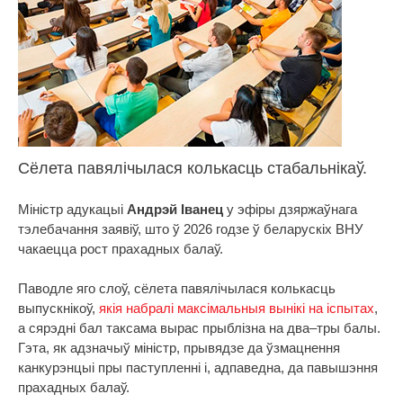
Сёлета павялічылася колькасць стабальнікаў.
Міністр адукацыі
Андрэй Іванец
у эфіры дзяржаўнага
тэлебачання заявіў, што ў 2026 годзе ў беларускіх ВНУ
чакаецца рост прахадных балаў.
Паводле яго слоў, сёлета павялічылася колькасць
выпускнікоў,
якія набралі максімальныя вынікі на іспытах
,
а сярэдні бал таксама вырас прыблізна на два–тры балы.
Гэта, як адзначыў міністр, прывядзе да ўзмацнення
канкурэнцыі пры паступленні і, адпаведна, да павышэння
прахадных балаў.