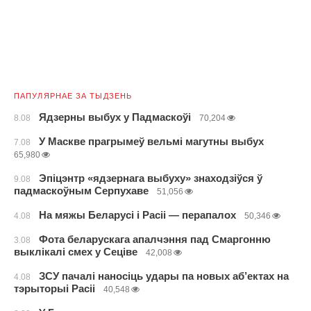
ПАПУЛЯРНАЕ ЗА ТЫДЗЕНЬ
Ядзерны выбух у Падмаскоўі
8.08
70,204
У Маскве прагрымеў вельмі магутны выбух
7.08
65,980
Эпіцэнтр «ядзернага выбуху» знаходзіўся ў
9.08
падмаскоўным Серпухаве
51,056
На мяжы Беларусі і Расіі — перапалох
4.08
50,346
Фота беларускага апалчэння пад Смаргонню
3.08
выклікалі смех у Сеціве
42,008
ЗСУ пачалі наносіць удары па новых аб’ектах на
4.08
тэрыторыі Расіі
40,548