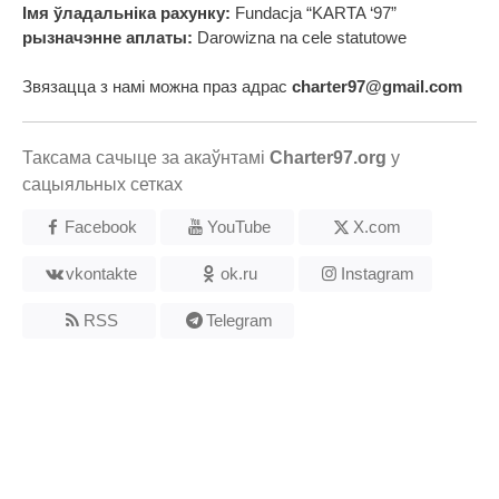
Імя ўладальніка рахунку:
Fundacja “KARTA ‘97”
рызначэнне аплаты:
Darowizna na cele statutowe
Звязацца з намі можна праз адрас
charter97@gmail.com
Таксама сачыце за акаўнтамі
Charter97.org
у
сацыяльных сетках
Facebook
YouTube
X.com
vkontakte
ok.ru
Instagram
RSS
Telegram