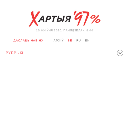
10 ЖНIЎНЯ 2026, ПАНЯДЗЕЛАК, 8:44
ДАСЛАЦЬ НАВІНУ
АРХІЎ
BE
RU
EN
РУБРЫКІ
ПАЛІТЫКА
ГРАМАДСТВА
ЭКАНОМІКА
ЗДАРЭННI
СПОРТ
КУЛЬТУРА
ГІСТОРЫЯ
МЕРКАВАННЕ
ІНТЭРВ'Ю
ТЭХНАЛОГІІ
ЗДАРОЎЕ
АЎТА
АДПАЧЫНАК
АБЫХОД БЛАКІРОЎКІ І САЛІДАРНАСЦЬ
КАРОНАВІРУС
БЕЛАРУСЬ У NATO