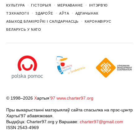
КУЛЬТУРА
ГІСТОРЫЯ
МЕРКАВАННЕ
ІНТЭРВ'Ю
ТЭХНАЛОГІІ
ЗДАРОЎЕ
АЎТА
АДПАЧЫНАК
АБЫХОД БЛАКІРОЎКІ І САЛІДАРНАСЦЬ
КАРОНАВІРУС
БЕЛАРУСЬ У NATO
© 1998–2026
Х
артыя
’97
www.charter97.org
Пры выкарыстанні матэрыялаў сайта спасылка на прэс-цэнтр
Хартыi'97 абавязковая.
Выдаўца: Charter97.org у Варшаве:
charter97@gmail.com
ISSN 2543-4969