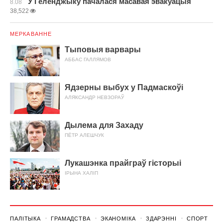
У Геленджыку пачалася масавая эвакуацыя
8.08
38,522
МЕРКАВАННЕ
Тыповыя варвары
АББАС ГАЛЛЯМОВ
Ядзерны выбух у Падмаскоўі
АЛЯКСАНДР НЕВЗОРАЎ
Дылема для Захаду
ПЁТР АЛЕШЧУК
Лукашэнка прайграў гісторыі
ІРЫНА ХАЛІП
ПАЛІТЫКА
ГРАМАДСТВА
ЭКАНОМІКА
ЗДАРЭННI
СПОРТ