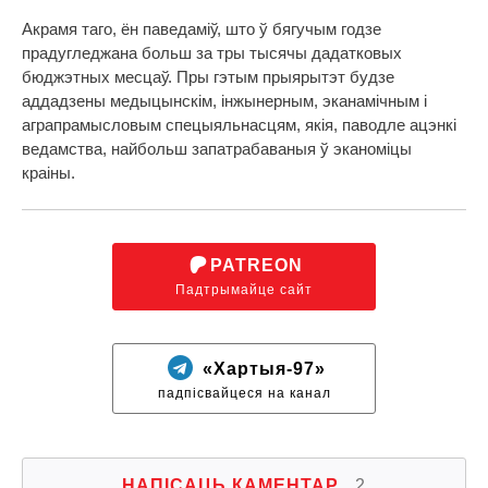
Акрамя таго, ён паведаміў, што ў бягучым годзе
прадугледжана больш за тры тысячы дадатковых
бюджэтных месцаў. Пры гэтым прыярытэт будзе
аддадзены медыцынскім, інжынерным, эканамічным і
аграпрамысловым спецыяльнасцям, якія, паводле ацэнкі
ведамства, найбольш запатрабаваныя ў эканоміцы
краіны.
PATREON
Падтрымайце сайт
«Хартыя-97»
падпісвайцеся на канал
НАПІСАЦЬ КАМЕНТАР
2