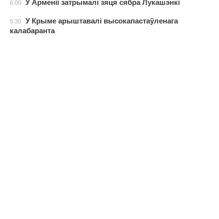
У Арменіі затрымалі зяця сябра Лукашэнкі
6:00
У Крыме арыштавалі высокапастаўленага
5:30
калабаранта