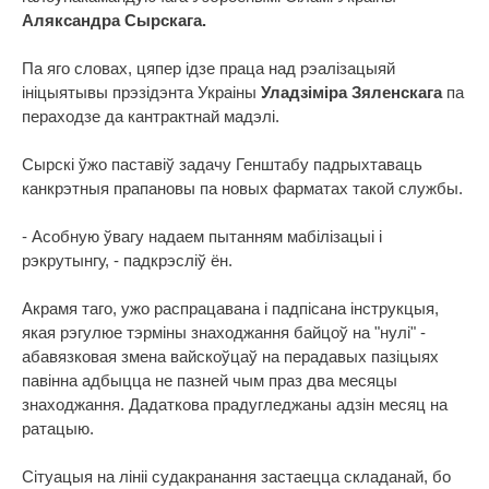
Аляксандра Сырскага.
Па яго словах, цяпер ідзе праца над рэалізацыяй
ініцыятывы прэзідэнта Украіны
Уладзіміра Зяленскага
па
пераходзе да кантрактнай мадэлі.
Сырскі ўжо паставіў задачу Генштабу падрыхтаваць
канкрэтныя прапановы па новых фарматах такой службы.
- Асобную ўвагу надаем пытанням мабілізацыі і
рэкрутынгу, - падкрэсліў ён.
Акрамя таго, ужо распрацавана і падпісана інструкцыя,
якая рэгулюе тэрміны знаходжання байцоў на "нулі" -
абавязковая змена вайскоўцаў на перадавых пазіцыях
павінна адбыцца не пазней чым праз два месяцы
знаходжання. Дадаткова прадугледжаны адзін месяц на
ратацыю.
Сітуацыя на лініі судакранання застаецца складанай, бо