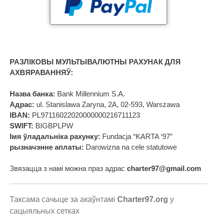
РАЗЛІКОВЫ МУЛЬТЫВАЛЮТНЫ РАХУНАК ДЛЯ
АХВЯРАВАННЯЎ:
Назва банка:
Bank Millennium S.A.
Адрас:
ul. Stanislawa Zaryna, 2A, 02-593, Warszawa
IBAN:
PL97116022020000000216711123
SWIFT:
BIGBPLPW
Імя ўладальніка рахунку:
Fundacja “KARTA ‘97”
рызначэнне аплаты:
Darowizna na cele statutowe
Звязацца з намі можна праз адрас
charter97@gmail.com
Таксама сачыце за акаўнтамі
Charter97.org
у
сацыяльных сетках