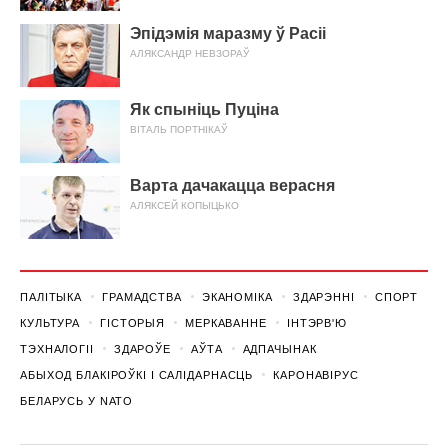
Эпідэмія маразму ў Расіі
АЛЯКСАНДР НЕВЗОРАЎ
Як спыніць Пуціна
ВІТАЛЬ ПОРТНІКАЎ
Варта дачакацца верасня
АЛЯКСЕЙ КОПЫЦЬКО
ПАЛІТЫКА
ГРАМАДСТВА
ЭКАНОМІКА
ЗДАРЭННI
СПОРТ
КУЛЬТУРА
ГІСТОРЫЯ
МЕРКАВАННЕ
ІНТЭРВ'Ю
ТЭХНАЛОГІІ
ЗДАРОЎЕ
АЎТА
АДПАЧЫНАК
АБЫХОД БЛАКІРОЎКІ І САЛІДАРНАСЦЬ
КАРОНАВІРУС
БЕЛАРУСЬ У NATO