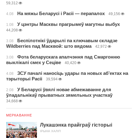
59,312
На мяжы Беларусі і Расіі — перапалох
4.08
49,156
У цэнтры Масквы прагрымеў магутны выбух
1.08
44,208
Беспілотнікі ўдарылі па ключавым складзе
3.08
Wildberries пад Масквой: што вядома
42,972
Фота беларускага апалчэння пад Смаргонню
3.08
выклікалі смех у Сеціве
40,420
ЗСУ пачалі наносіць удары па новых аб’ектах на
4.08
тэрыторыі Расіі
39,594
У Беларусі ўвялі новае абмежаванне для
2.08
ўладальнікаў прыватных зямельных участкаў
34,668
МЕРКАВАННЕ
Лукашэнка прайграў гісторыі
ІРЫНА ХАЛІП