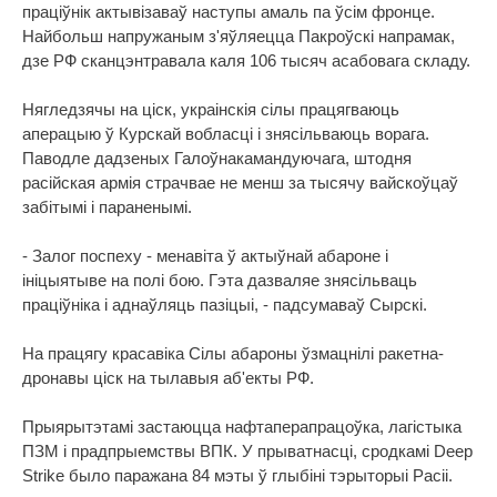
праціўнік актывізаваў наступы амаль па ўсім фронце.
Найбольш напружаным з'яўляецца Пакроўскі напрамак,
дзе РФ сканцэнтравала каля 106 тысяч асабовага складу.
Нягледзячы на ціск, украінскія сілы працягваюць
аперацыю ў Курскай вобласці і знясільваюць ворага.
Паводле дадзеных Галоўнакамандуючага, штодня
расійская армія страчвае не менш за тысячу вайскоўцаў
забітымі і параненымі.
- Залог поспеху - менавіта ў актыўнай абароне і
ініцыятыве на полі бою. Гэта дазваляе знясільваць
праціўніка і аднаўляць пазіцыі, - падсумаваў Сырскі.
На працягу красавіка Сілы абароны ўзмацнілі ракетна-
дронавы ціск на тылавыя аб'екты РФ.
Прыярытэтамі застаюцца нафтаперапрацоўка, лагістыка
ПЗМ і прадпрыемствы ВПК. У прыватнасці, сродкамі Deep
Strike было паражана 84 мэты ў глыбіні тэрыторыі Расіі.