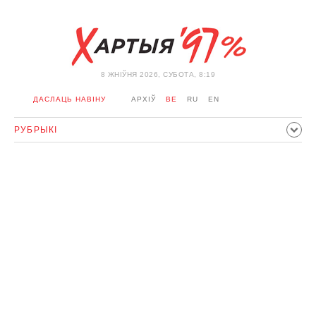
8 ЖНIЎНЯ 2026, СУБОТА, 8:19
ДАСЛАЦЬ НАВІНУ
АРХІЎ
BE
RU
EN
РУБРЫКІ
ПАЛІТЫКА
ГРАМАДСТВА
ЭКАНОМІКА
ЗДАРЭННI
СПОРТ
КУЛЬТУРА
ГІСТОРЫЯ
МЕРКАВАННЕ
ІНТЭРВ'Ю
ТЭХНАЛОГІІ
ЗДАРОЎЕ
АЎТА
АДПАЧЫНАК
АБЫХОД БЛАКІРОЎКІ І САЛІДАРНАСЦЬ
КАРОНАВІРУС
БЕЛАРУСЬ У NATO