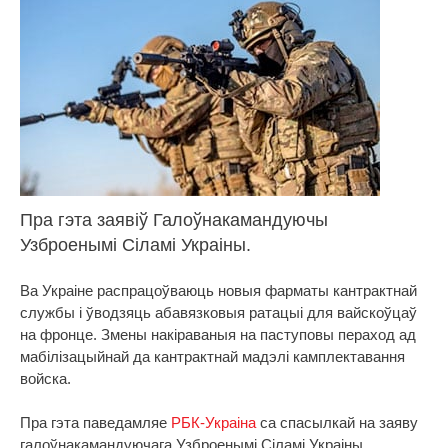
Пра гэта заявіў Галоўнакамандуючы
Узброенымі Сіламі Украіны.
Ва Украіне распрацоўваюць новыя фарматы кантрактнай
службы і ўводзяць абавязковыя ратацыі для вайскоўцаў
на фронце. Змены накіраваныя на паступовы пераход ад
мабілізацыйнай да кантрактнай мадэлі камплектавання
войска.
Пра гэта паведамляе
РБК-Украіна
са спасылкай на заяву
галоўнакамандуючага Узброенымі Сіламі Украіны