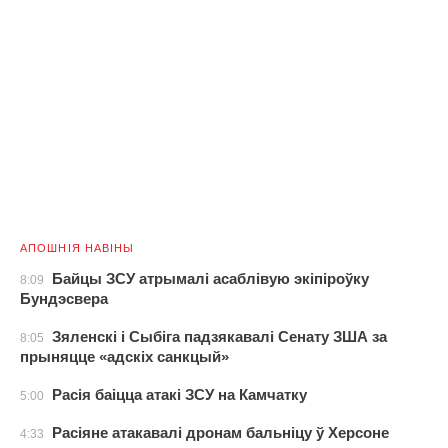
АПОШНІЯ НАВІНЫ
Байцы ЗСУ атрымалі асаблівую экіпіроўку
8:09
Бундэсвера
Зяленскі і Сыбіга падзякавалі Сенату ЗША за
8:05
прыняцце «адскіх санкцый»
Расія баіцца атакі ЗСУ на Камчатку
5:00
Расіяне атакавалі дронам бальніцу ў Херсоне
4:33