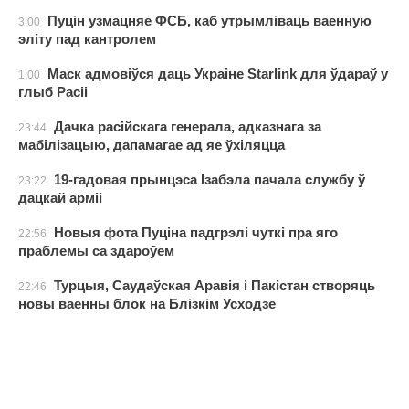
Пуцін узмацняе ФСБ, каб утрымліваць ваенную
3:00
эліту пад кантролем
Маск адмовіўся даць Украіне Starlink для ўдараў у
1:00
глыб Расіі
Дачка расійскага генерала, адказнага за
23:44
мабілізацыю, дапамагае ад яе ўхіляцца
19-гадовая прынцэса Ізабэла пачала службу ў
23:22
дацкай арміі
Новыя фота Пуціна падгрэлі чуткі пра яго
22:56
праблемы са здароўем
Турцыя, Саудаўская Аравія і Пакістан створяць
22:46
новы ваенны блок на Блізкім Усходзе