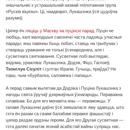
знішчальнікі з устрашальнай назвай «пілотажная група
«Рускія віцязы». Ці, наадварот, Лукашэнка ўсё цудоўна
разумеў.
Цяпер ён
ляціць у Маскву на пуцінскі парад
. Пуцін не
любіць, калі малодшыя саюзнічкі часта ладзяць уласныя
парады: яны павінны быць побач, стаяць на трыбунах і
ствараць уражанне не толькі ўсенароднага, але і
сусветнага святкавання. Сусветнае лобі выглядае,
вядома, уражліва: Лукашэнка, Додзік, Фіцо, Гаглоеў,
Тхонглун Сісуліт
і султан Ібрагім. Гучыць, праўда? Не
горш, чым «бурбалка, саломінка і лапаць».
А перад самым вылетам да Додзіка і Пуціна Лукашэнка з
нагоды свята ўручаў дзяржаўныя ўзнагароды. Пераважна
сілавікам. Бо для яго менавіта яны — пераможцы. У
галаве Лукашэнкі даўно ўсё змяшалася: яму здаецца, што
гэта ён разам са сваімі балабамі перамог фашыстаў і
цяпер раздае ордэны героям. Для яго Другая сусветная —
гэта далёкі пачатак ягонай асабістай вайны супраць нас.