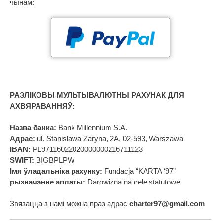
чынам:
РАЗЛІКОВЫ МУЛЬТЫВАЛЮТНЫ РАХУНАК ДЛЯ
АХВЯРАВАННЯЎ:
Назва банка:
Bank Millennium S.A.
Адрас:
ul. Stanislawa Zaryna, 2A, 02-593, Warszawa
IBAN:
PL97116022020000000216711123
SWIFT:
BIGBPLPW
Імя ўладальніка рахунку:
Fundacja “KARTA ‘97”
рызначэнне аплаты:
Darowizna na cele statutowe
Звязацца з намі можна праз адрас
charter97@gmail.com