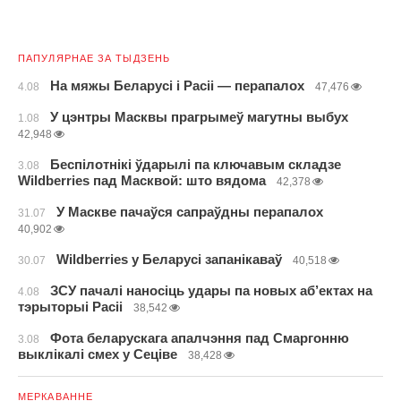
ПАПУЛЯРНАЕ ЗА ТЫДЗЕНЬ
На мяжы Беларусі і Расіі — перапалох
4.08
47,476
У цэнтры Масквы прагрымеў магутны выбух
1.08
42,948
Беспілотнікі ўдарылі па ключавым складзе
3.08
Wildberries пад Масквой: што вядома
42,378
У Маскве пачаўся сапраўдны перапалох
31.07
40,902
Wildberries у Беларусі запанікаваў
30.07
40,518
ЗСУ пачалі наносіць удары па новых аб’ектах на
4.08
тэрыторыі Расіі
38,542
Фота беларускага апалчэння пад Смаргонню
3.08
выклікалі смех у Сеціве
38,428
МЕРКАВАННЕ