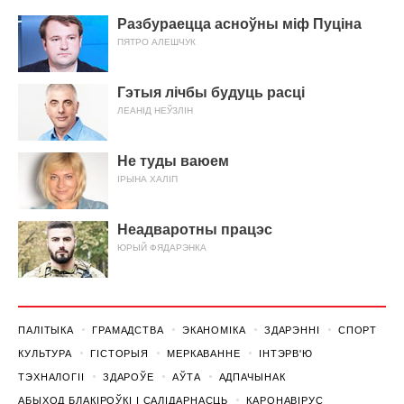
Разбураецца асноўны міф Пуціна
ПЯТРО АЛЕШЧУК
Гэтыя лічбы будуць расці
ЛЕАНІД НЕЎЗЛІН
Не туды ваюем
ІРЫНА ХАЛІП
Неадваротны працэс
ЮРЫЙ ФЯДАРЭНКА
ПАЛІТЫКА
ГРАМАДСТВА
ЭКАНОМІКА
ЗДАРЭННI
СПОРТ
КУЛЬТУРА
ГІСТОРЫЯ
МЕРКАВАННЕ
ІНТЭРВ'Ю
ТЭХНАЛОГІІ
ЗДАРОЎЕ
АЎТА
АДПАЧЫНАК
АБЫХОД БЛАКІРОЎКІ І САЛІДАРНАСЦЬ
КАРОНАВІРУС