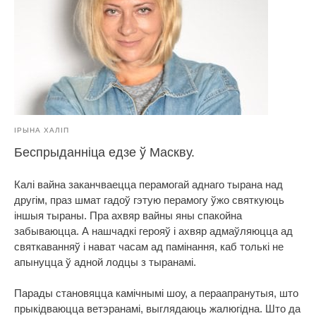
ІРЫНА ХАЛІП
Беспрыданніца едзе ў Маскву.
Калі вайна заканчваецца перамогай аднаго тырана над
другім, праз шмат гадоў гэтую перамогу ўжо святкуюць
іншыя тыраны. Пра ахвяр вайны яны спакойна
забываюцца. А нашчадкі герояў і ахвяр адмаўляюцца ад
святкаванняў і нават часам ад памінання, каб толькі не
апынуцца ў адной лодцы з тыранамі.
Парады становяцца камічнымі шоу, а пераапранутыя, што
прыкідваюцца ветэранамі, выглядаюць жалюгідна. Што да