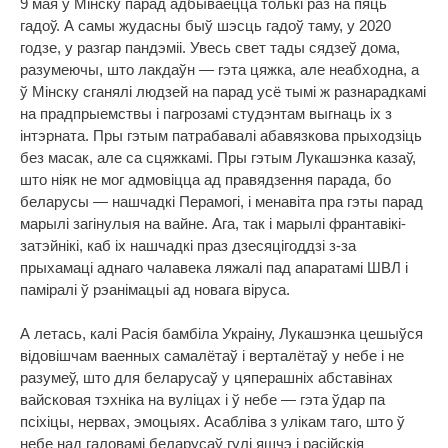
9 мая ў Мінску парад адбываецца толькі раз на пяць
гадоў. А самы жудасны быў шэсць гадоў таму, у 2020
годзе, у разгар пандэміі. Увесь свет тады сядзеў дома,
разумеючы, што лакдаўн — гэта цяжка, але неабходна, а
ў Мінску сганялі людзей на парад усё тымі ж разнарадкамі
на прадпрыемствы і пагрозамі студэнтам выгнаць іх з
інтэрната. Пры гэтым патрабавалі абавязкова прыходзіць
без масак, але са сцяжкамі. Пры гэтым Лукашэнка казаў,
што ніяк не мог адмовіцца ад правядзення парада, бо
беларусы — нашчадкі Перамогі, і менавіта пра гэты парад
марылі загінулыя на вайне. Ага, так і марылі франтавікі-
затэйнікі, каб іх нашчадкі праз дзесяцігоддзі з-за
прыхамаці аднаго чалавека ляжалі пад апаратамі ШВЛ і
паміралі ў рэанімацыі ад новага віруса.
А летась, калі Расія бамбіла Украіну, Лукашэнка цешыўся
відовішчам ваенных самалётаў і верталётаў у небе і не
разумеў, што для беларусаў у цяперашніх абставінах
вайсковая тэхніка на вуліцах і ў небе — гэта ўдар па
псіхіцы, нервах, эмоцыях. Асабліва з улікам таго, што ў
небе над галовамі беларусаў гулі яшчэ і расійскія