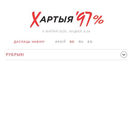
6 ЖНIЎНЯ 2026, ЧАЦВЕР, 8:34
ДАСЛАЦЬ НАВІНУ
АРХІЎ
BE
RU
EN
РУБРЫКІ
ПАЛІТЫКА
ГРАМАДСТВА
ЭКАНОМІКА
ЗДАРЭННI
СПОРТ
КУЛЬТУРА
ГІСТОРЫЯ
МЕРКАВАННЕ
ІНТЭРВ'Ю
ТЭХНАЛОГІІ
ЗДАРОЎЕ
АЎТА
АДПАЧЫНАК
АБЫХОД БЛАКІРОЎКІ І САЛІДАРНАСЦЬ
КАРОНАВІРУС
БЕЛАРУСЬ У NATO