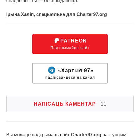
спадчыны. Ты — беспрыданніца.
Ірына Халіп, спецыяльна для Charter97.org
PATREON
Падтрымайце сайт
«Хартыя-97»
падпісвайцеся на канал
НАПІСАЦЬ КАМЕНТАР
11
Вы можаце падтрымаць сайт
Charter97.org
наступным