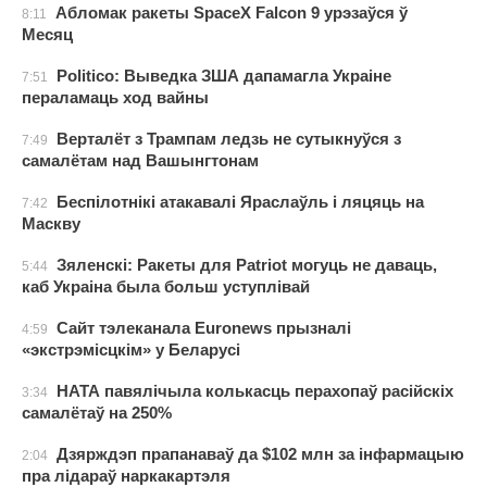
Абломак ракеты SpaceX Falcon 9 урэзаўся ў
8:11
Месяц
Politico: Выведка ЗША дапамагла Украіне
7:51
пераламаць ход вайны
Верталёт з Трампам ледзь не сутыкнуўся з
7:49
самалётам над Вашынгтонам
Беспілотнікі атакавалі Яраслаўль і ляцяць на
7:42
Маскву
Зяленскі: Ракеты для Patriot могуць не даваць,
5:44
каб Украіна была больш уступлівай
Сайт тэлеканала Euronews прызналі
4:59
«экстрэмісцкім» у Беларусі
НАТА павялічыла колькасць перахопаў расійскіх
3:34
самалётаў на 250%
Дзярждэп прапанаваў да $102 млн за інфармацыю
2:04
пра лідараў наркакартэля