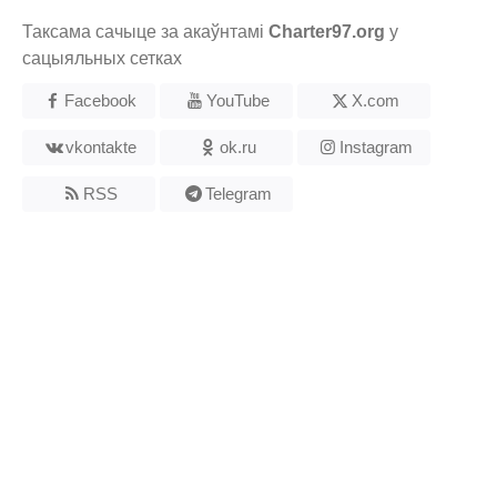
Таксама сачыце за акаўнтамі
Charter97.org
у
сацыяльных сетках
Facebook
YouTube
X.com
vkontakte
ok.ru
Instagram
RSS
Telegram