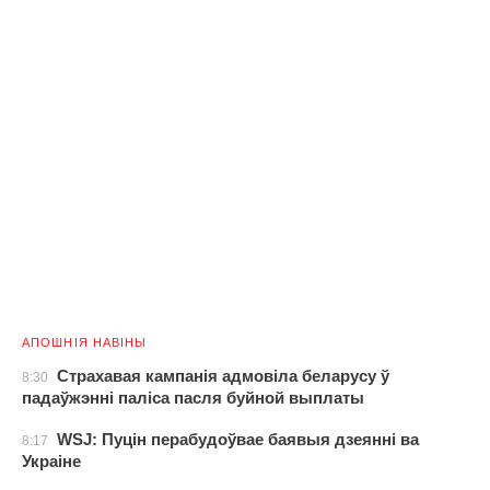
АПОШНІЯ НАВІНЫ
Страхавая кампанія адмовіла беларусу ў
8:30
падаўжэнні паліса пасля буйной выплаты
WSJ: Пуцін перабудоўвае баявыя дзеянні ва
8:17
Украіне