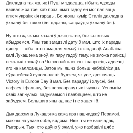
Дакладна так жа, як і Пуціну здаецца, нібыта «дзеды
ваявалі» за тое, каб праз шмат гадоў ён мог паліваць
агнём украінскія гарады. Бо ягоны кумір Сталін дакладна
ўхваліў бы такое (ён, дарэчы, сапраўды ўхваліў бы).
Ну што ж, як мы казалі ў дзяцінстве, без соплівых
абыдземся. Яны так загадзілі дату 9 мая, што іх парады
цяпер — хіба што тэма для мемаў і стэндапаў. Асабліва
калі Лукашэнка зноў, як пару гадоў таму, не зможа прайсці
некалькі крокаў па Чырвонай плошчы і папросіць адвезці
яго на калясачцы. Затое мы яшчэ больш наблізіліся да
еўрапейскай супольнасці: будзем, як усе, адзначаць
Victory in Europe Day 8 мая. Без парадаў і хлусні, без
пафасу і фальшу, без пераапранутых і чужых. Успомнім
сваіх загінулых, задумаемся і паабяцаем, што не
забудзем. Большага яны ад нас і не хацелі б.
Дык дарэмна Лукашэнка кажа пра нашчадкаў Перамогі,
маючы на ўвазе сябе, вядома. Ніякі ты не нашчадак,
Рыгорыч. Тыя, хто даўно ў зямлі, ужо пазбавілі цябе