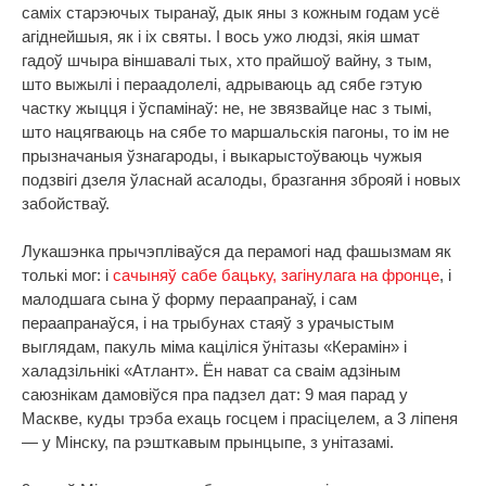
саміх старэючых тыранаў, дык яны з кожным годам усё
агіднейшыя, як і іх святы. І вось ужо людзі, якія шмат
гадоў шчыра віншавалі тых, хто прайшоў вайну, з тым,
што выжылі і пераадолелі, адрываюць ад сябе гэтую
частку жыцця і ўспамінаў: не, не звязвайце нас з тымі,
што нацягваюць на сябе то маршальскія пагоны, то ім не
прызначаныя ўзнагароды, і выкарыстоўваюць чужыя
подзвігі дзеля ўласнай асалоды, бразгання зброяй і новых
забойстваў.
Лукашэнка прычэпліваўся да перамогі над фашызмам як
толькі мог: і
сачыняў сабе бацьку, загінулага на фронце
, і
малодшага сына ў форму пераапранаў, і сам
пераапранаўся, і на трыбунах стаяў з урачыстым
выглядам, пакуль міма каціліся ўнітазы «Керамін» і
халадзільнікі «Атлант». Ён нават са сваім адзіным
саюзнікам дамовіўся пра падзел дат: 9 мая парад у
Маскве, куды трэба ехаць госцем і прасіцелем, а 3 ліпеня
— у Мінску, па рэшткавым прынцыпе, з унітазамі.