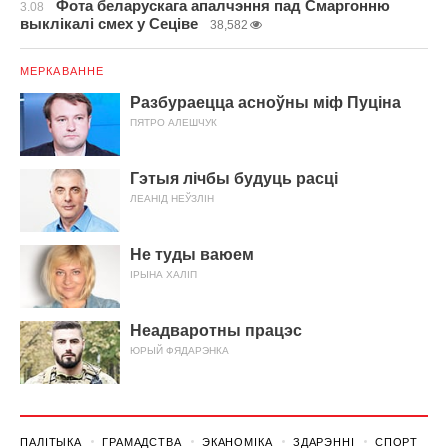
Фота беларускага апалчэння пад Смаргонню
3.08
выклікалі смех у Сеціве
38,582
МЕРКАВАННЕ
Разбураецца асноўны міф Пуціна
ПЯТРО АЛЕШЧУК
Гэтыя лічбы будуць расці
ЛЕАНІД НЕЎЗЛІН
Не туды ваюем
ІРЫНА ХАЛІП
Неадваротны працэс
ЮРЫЙ ФЯДАРЭНКА
ПАЛІТЫКА
ГРАМАДСТВА
ЭКАНОМІКА
ЗДАРЭННI
СПОРТ