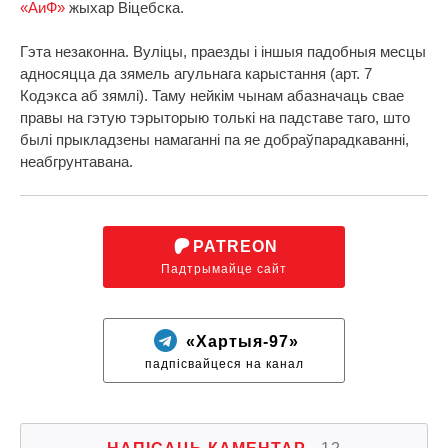
«АиФ»
жыхар Віцебска.
Гэта незаконна. Вуліцы, праезды і іншыя падобныя месцы
адносяцца да зямель агульнага карыстання (арт. 7
Кодэкса аб зямлі). Таму нейкім чынам абазначаць свае
правы на гэтую тэрыторыю толькі на падставе таго, што
былі прыкладзены намаганні па яе добраўпарадкаванні,
неабгрунтавана.
PATREON
Падтрымайце сайт
«Хартыя-97»
падпісвайцеся на канал