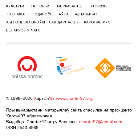
КУЛЬТУРА
ГІСТОРЫЯ
МЕРКАВАННЕ
ІНТЭРВ'Ю
ТЭХНАЛОГІІ
ЗДАРОЎЕ
АЎТА
АДПАЧЫНАК
АБЫХОД БЛАКІРОЎКІ І САЛІДАРНАСЦЬ
КАРОНАВІРУС
БЕЛАРУСЬ У NATO
© 1998–2026
Х
артыя
’97
www.charter97.org
Пры выкарыстанні матэрыялаў сайта спасылка на прэс-цэнтр
Хартыi'97 абавязковая.
Выдаўца: Charter97.org у Варшаве:
charter97@gmail.com
ISSN 2543-4969