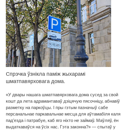
Спрэчка ўзнікла паміж жыхарамі
шматпавярховага дома.
«У двары нашага шматпавярховага дома сусед за свой
кошт да лета адрамантаваў дзіцячую пясочніцу, абнавіў
разметку на паркоўцы. І пры гэтым пазначыў сабе
персанальнае паркавальнае месца для аўтамабіля каля
пад’езда і патрабуе, каб яго ніхто не займаў. Маўляў, ён
выдаткаваўся на ўсіх нас. Гэта законна?» — спытаў у