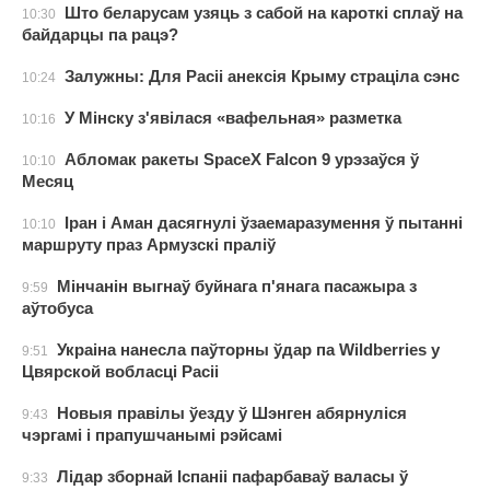
Што беларусам узяць з сабой на кароткі сплаў на
10:30
байдарцы па рацэ?
Залужны: Для Расіі анексія Крыму страціла сэнс
10:24
У Мінску з'явілася «вафельная» разметка
10:16
Абломак ракеты SpaceX Falcon 9 урэзаўся ў
10:10
Месяц
Іран і Аман дасягнулі ўзаемаразумення ў пытанні
10:10
маршруту праз Армузскі праліў
Мінчанін выгнаў буйнага п'янага пасажыра з
9:59
аўтобуса
Украіна нанесла паўторны ўдар па Wildberries у
9:51
Цвярской вобласці Расіі
Новыя правілы ўезду ў Шэнген абярнуліся
9:43
чэргамі і прапушчанымі рэйсамі
Лідар зборнай Іспаніі пафарбаваў валасы ў
9:33