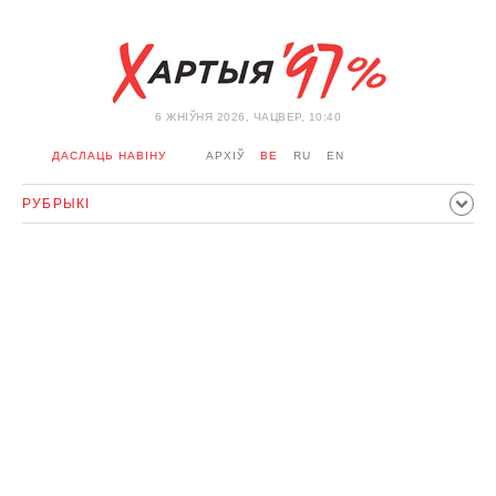
6 ЖНIЎНЯ 2026, ЧАЦВЕР, 10:40
ДАСЛАЦЬ НАВІНУ
АРХІЎ
BE
RU
EN
РУБРЫКІ
ПАЛІТЫКА
ГРАМАДСТВА
ЭКАНОМІКА
ЗДАРЭННI
СПОРТ
КУЛЬТУРА
ГІСТОРЫЯ
МЕРКАВАННЕ
ІНТЭРВ'Ю
ТЭХНАЛОГІІ
ЗДАРОЎЕ
АЎТА
АДПАЧЫНАК
АБЫХОД БЛАКІРОЎКІ І САЛІДАРНАСЦЬ
КАРОНАВІРУС
БЕЛАРУСЬ У NATO