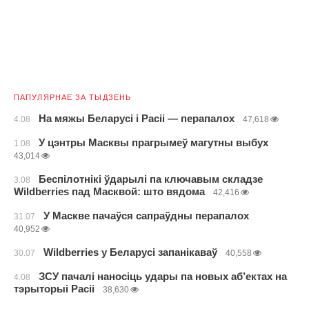
ПАПУЛЯРНАЕ ЗА ТЫДЗЕНЬ
На мяжы Беларусі і Расіі — перапалох
4.08
47,618
У цэнтры Масквы прагрымеў магутны выбух
1.08
43,014
Беспілотнікі ўдарылі па ключавым складзе
3.08
Wildberries пад Масквой: што вядома
42,416
У Маскве пачаўся сапраўдны перапалох
31.07
40,952
Wildberries у Беларусі запанікаваў
30.07
40,558
ЗСУ пачалі наносіць удары па новых аб’ектах на
4.08
тэрыторыі Расіі
38,630