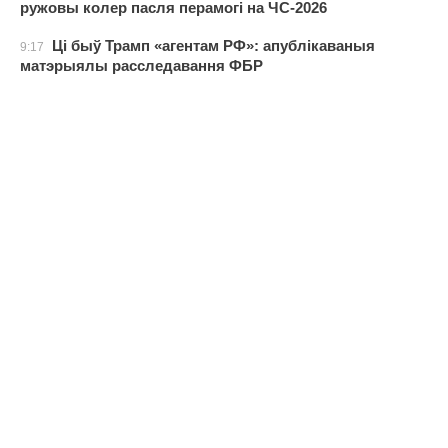
ружовы колер пасля перамогі на ЧС-2026
Ці быў Трамп «агентам РФ»: апублікаваныя
9:17
матэрыялы расследавання ФБР