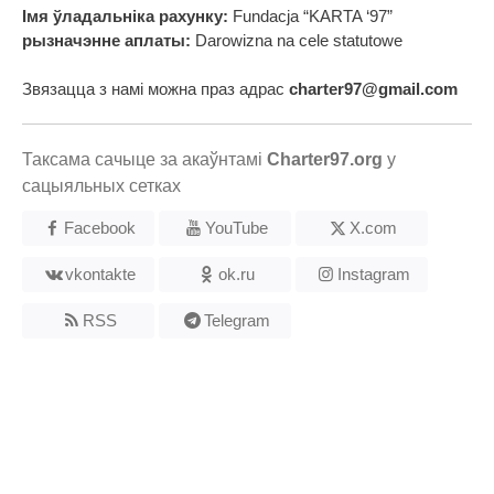
Імя ўладальніка рахунку:
Fundacja “KARTA ‘97”
рызначэнне аплаты:
Darowizna na cele statutowe
Звязацца з намі можна праз адрас
charter97@gmail.com
Таксама сачыце за акаўнтамі
Charter97.org
у
сацыяльных сетках
Facebook
YouTube
X.com
vkontakte
ok.ru
Instagram
RSS
Telegram