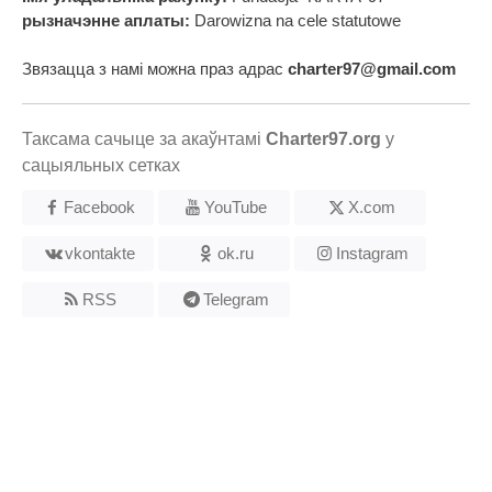
рызначэнне аплаты:
Darowizna na cele statutowe
Звязацца з намі можна праз адрас
charter97@gmail.com
Таксама сачыце за акаўнтамі
Charter97.org
у
сацыяльных сетках
Facebook
YouTube
X.com
vkontakte
ok.ru
Instagram
RSS
Telegram