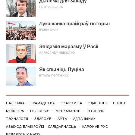
Дылема для Захаду
ПЁТР АЛЕШЧУК
Лукашэнка прайграў гісторыі
ІРЫНА ХАЛІП
Эпідэмія маразму ў Расіі
АЛЯКСАНДР НЕВЗОРАЎ
Як спыніць Пуціна
ВІТАЛЬ ПОРТНІКАЎ
ПАЛІТЫКА
ГРАМАДСТВА
ЭКАНОМІКА
ЗДАРЭННI
СПОРТ
КУЛЬТУРА
ГІСТОРЫЯ
МЕРКАВАННЕ
ІНТЭРВ'Ю
ТЭХНАЛОГІІ
ЗДАРОЎЕ
АЎТА
АДПАЧЫНАК
АБЫХОД БЛАКІРОЎКІ І САЛІДАРНАСЦЬ
КАРОНАВІРУС
БЕЛАРУСЬ У NATO