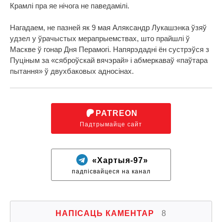
Крамлі пра яе нічога не паведамілі.
Нагадаем, не пазней як 9 мая Аляксандр Лукашэнка ўзяў
удзел у ўрачыстых мерапрыемствах, што прайшлі ў
Маскве ў гонар Дня Перамогі. Напярэдадні ён сустрэўся з
Пуціным за «сяброўскай вячэрай» і абмеркаваў «паўтара
пытання» ў двухбаковых адносінах.
PATREON
Падтрымайце сайт
«Хартыя-97»
падпісвайцеся на канал
НАПІСАЦЬ КАМЕНТАР
8