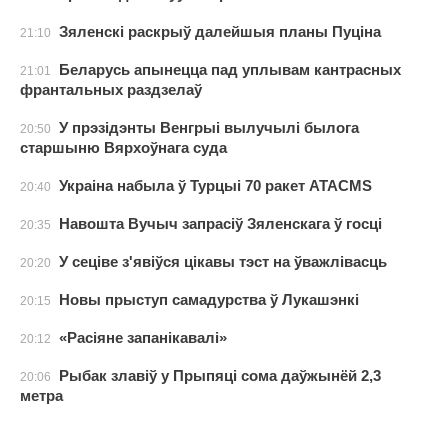
Зяленскі раскрыў далейшыя планы Пуціна
21:10
Беларусь апынецца пад уплывам кантрасных
21:01
франтальных раздзелаў
У прэзідэнты Венгрыі вылучылі былога
20:50
старшыню Вярхоўнага суда
Украіна набыла ў Турцыі 70 ракет ATACMS
20:40
Навошта Вучыч запрасіў Зяленскага ў госці
20:35
У сеціве з'явіўся цікавы тэст на ўважлівасць
20:20
Новы прыступ самадурства ў Лукашэнкі
20:15
«Расіяне запанікавалі»
20:12
Рыбак злавіў у Прыпяці сома даўжынёй 2,3
20:06
метра