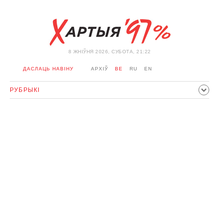
8 ЖНIЎНЯ 2026, СУБОТА, 21:22
ДАСЛАЦЬ НАВІНУ
АРХІЎ
BE
RU
EN
РУБРЫКІ
ПАЛІТЫКА
ГРАМАДСТВА
ЭКАНОМІКА
ЗДАРЭННI
СПОРТ
КУЛЬТУРА
ГІСТОРЫЯ
МЕРКАВАННЕ
ІНТЭРВ'Ю
ТЭХНАЛОГІІ
ЗДАРОЎЕ
АЎТА
АДПАЧЫНАК
АБЫХОД БЛАКІРОЎКІ І САЛІДАРНАСЦЬ
КАРОНАВІРУС
БЕЛАРУСЬ У NATO