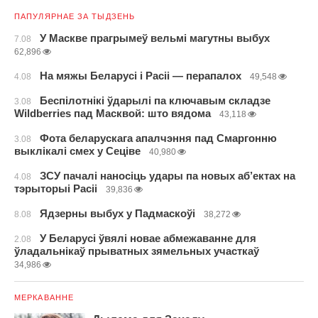
ПАПУЛЯРНАЕ ЗА ТЫДЗЕНЬ
У Маскве прагрымеў вельмі магутны выбух
7.08
62,896
На мяжы Беларусі і Расіі — перапалох
4.08
49,548
Беспілотнікі ўдарылі па ключавым складзе
3.08
Wildberries пад Масквой: што вядома
43,118
Фота беларускага апалчэння пад Смаргонню
3.08
выклікалі смех у Сеціве
40,980
ЗСУ пачалі наносіць удары па новых аб’ектах на
4.08
тэрыторыі Расіі
39,836
Ядзерны выбух у Падмаскоўі
8.08
38,272
У Беларусі ўвялі новае абмежаванне для
2.08
ўладальнікаў прыватных зямельных участкаў
34,986
МЕРКАВАННЕ