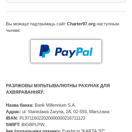
Вы можаце падтрымаць сайт
Charter97.org
наступным
чынам:
РАЗЛІКОВЫ МУЛЬТЫВАЛЮТНЫ РАХУНАК ДЛЯ
АХВЯРАВАННЯЎ:
Назва банка:
Bank Millennium S.A.
Адрас:
ul. Stanislawa Zaryna, 2A, 02-593, Warszawa
IBAN:
PL97116022020000000216711123
SWIFT:
BIGBPLPW
Імя ўладальніка рахунку:
Fundacja “KARTA ‘97”