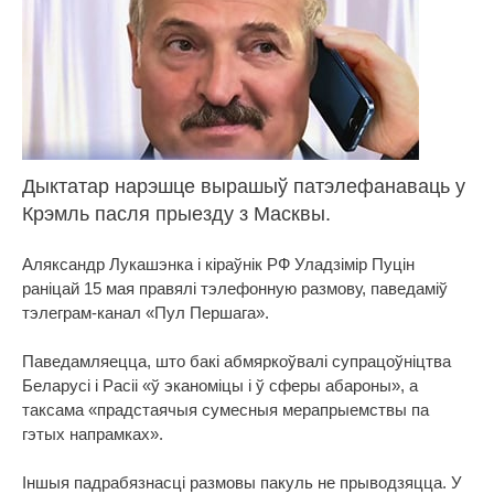
Дыктатар нарэшце вырашыў патэлефанаваць у
Крэмль пасля прыезду з Масквы.
Аляксандр Лукашэнка і кіраўнік РФ Уладзімір Пуцін
раніцай 15 мая правялі тэлефонную размову, паведаміў
тэлеграм-канал «Пул Першага».
Паведамляецца, што бакі абмяркоўвалі супрацоўніцтва
Беларусі і Расіі «ў эканоміцы і ў сферы абароны», а
таксама «прадстаячыя сумесныя мерапрыемствы па
гэтых напрамках».
Іншыя падрабязнасці размовы пакуль не прыводзяцца. У