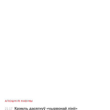
АПОШНІЯ НАВІНЫ
Крэмль дасягнуў «чырвонай лініі»
21:17