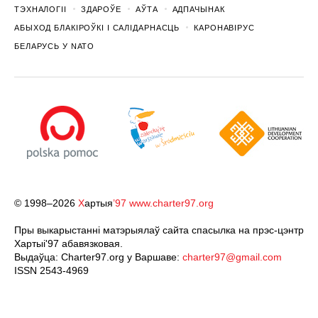
ТЭХНАЛОГІІ
ЗДАРОЎЕ
АЎТА
АДПАЧЫНАК
АБЫХОД БЛАКІРОЎКІ І САЛІДАРНАСЦЬ
КАРОНАВІРУС
БЕЛАРУСЬ У NATO
© 1998–2026
Х
артыя
’97
www.charter97.org
Пры выкарыстанні матэрыялаў сайта спасылка на прэс-цэнтр
Хартыi'97 абавязковая.
Выдаўца: Charter97.org у Варшаве:
charter97@gmail.com
ISSN 2543-4969