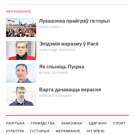
МЕРКАВАННЕ
Лукашэнка прайграў гісторыі
ІРЫНА ХАЛІП
Эпідэмія маразму ў Расіі
АЛЯКСАНДР НЕВЗОРАЎ
Як спыніць Пуціна
ВІТАЛЬ ПОРТНІКАЎ
Варта дачакацца верасня
АЛЯКСЕЙ КОПЫЦЬКО
ПАЛІТЫКА
ГРАМАДСТВА
ЭКАНОМІКА
ЗДАРЭННI
СПОРТ
КУЛЬТУРА
ГІСТОРЫЯ
МЕРКАВАННЕ
ІНТЭРВ'Ю