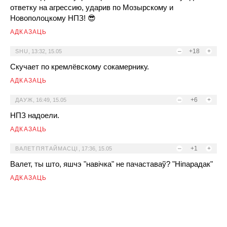
ответку на агрессию, ударив по Мозырскому и
Новополоцкому НПЗ! 😎
АДКАЗАЦЬ
–
+18
+
SHU
,
13:32, 15.05
Скучает по кремлёвскому сокамернику.
АДКАЗАЦЬ
–
+6
+
ДАУЖ
,
16:49, 15.05
НПЗ надоели.
АДКАЗАЦЬ
–
+1
+
ВАЛЕТПЯТАЙМАСЦІ
,
17:36, 15.05
Валет, ты што, яшчэ "навічка" не пачаставаў? "Ніпарадак"
АДКАЗАЦЬ