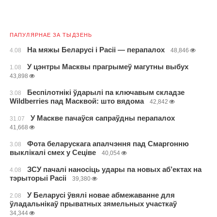
ПАПУЛЯРНАЕ ЗА ТЫДЗЕНЬ
На мяжы Беларусі і Расіі — перапалох
4.08
48,846
У цэнтры Масквы прагрымеў магутны выбух
1.08
43,898
Беспілотнікі ўдарылі па ключавым складзе
3.08
Wildberries пад Масквой: што вядома
42,842
У Маскве пачаўся сапраўдны перапалох
31.07
41,668
Фота беларускага апалчэння пад Смаргонню
3.08
выклікалі смех у Сеціве
40,054
ЗСУ пачалі наносіць удары па новых аб’ектах на
4.08
тэрыторыі Расіі
39,380
У Беларусі ўвялі новае абмежаванне для
2.08
ўладальнікаў прыватных зямельных участкаў
34,344