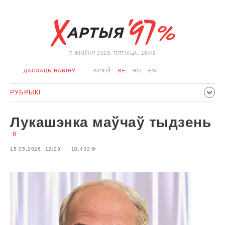
7 ЖНIЎНЯ 2026, ПЯТНІЦА, 16:49
ДАСЛАЦЬ НАВІНУ
АРХІЎ
BE
RU
EN
РУБРЫКІ
ПАЛІТЫКА
ГРАМАДСТВА
ЭКАНОМІКА
ЗДАРЭННI
Лукашэнка маўчаў тыдзень
СПОРТ
КУЛЬТУРА
ГІСТОРЫЯ
МЕРКАВАННЕ
8
ІНТЭРВ'Ю
ТЭХНАЛОГІІ
ЗДАРОЎЕ
АЎТА
15.05.2026, 12:23
10,432
АДПАЧЫНАК
АБЫХОД БЛАКІРОЎКІ І САЛІДАРНАСЦЬ
КАРОНАВІРУС
БЕЛАРУСЬ У NATO