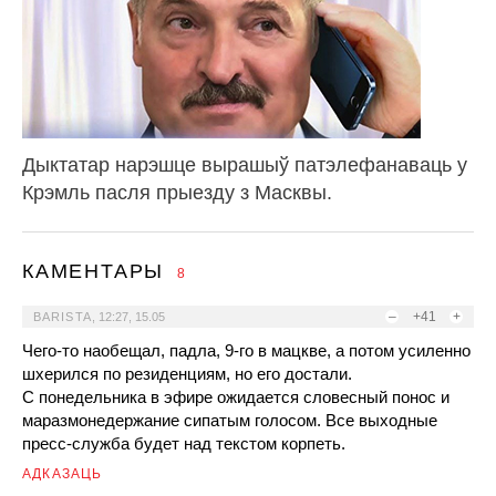
Дыктатар нарэшце вырашыў патэлефанаваць у
Крэмль пасля прыезду з Масквы.
КАМЕНТАРЫ
8
–
+41
+
BARISTA
,
12:27, 15.05
Чего-то наобещал, падла, 9-го в мацкве, а потом усиленно
шхерился по резиденциям, но его достали.
С понедельника в эфире ожидается словесный понос и
маразмонедержание сипатым голосом. Все выходные
пресс-служба будет над текстом корпеть.
АДКАЗАЦЬ