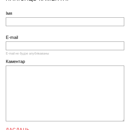
Імя
E-mail
E-mail не будзе апублікаваны
Каментар
ДАСЛАЦЬ