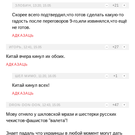
–
+21
+
ЗЛОБИН
,
13:20, 15.05
Скорее всего подтвердил,что готов сделать какую-то
гадость после переговоров 9-го,или извинялся,что ещё
не готов.
АДКАЗАЦЬ
–
+27
+
ИГОРЬ
,
12:41, 15.05
Китай вчера кинул их обоих.
АДКАЗАЦЬ
–
+1
+
ШЕЛ МИМО
,
11:20, 16.05
Китай кинул всех!
АДКАЗАЦЬ
–
+47
+
DRON-DON-DON
,
12:43, 15.05
Мову отняло у шкловской мрази и шестерки русских
чекистов-фашистов "валета"!
Знает падаль что украинцы в любой момент могут дать