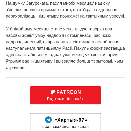
На думку Загурскага, пасля многіх месяцаў націску
з'явіліся першыя прыкметы таго, што Украіна здольная
перахопліваць ініцыятыву прынамсі на тактычным узроўні.
У бліжэйшыя месяцы стане ясна, ці ідзе гаворка пра
часовы эфект умоў надвор'я і стомленасці расійскіх
падраздзяленняў, ці пра пачатак сістэмнага аслаблення
наступальнага патэнцыялу Расіі. Пакуль фронт застаецца
адносна стабільным, аднак ужо месяц украінская армія
ўтрымлівае ініцыятыву і вызваляе больш тэрыторыі, чым
страчвае.
PATREON
Падтрымайце сайт
«Хартыя-97»
падпісвайцеся на канал