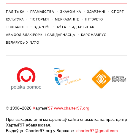
ПАЛІТЫКА
ГРАМАДСТВА
ЭКАНОМІКА
ЗДАРЭННI
СПОРТ
КУЛЬТУРА
ГІСТОРЫЯ
МЕРКАВАННЕ
ІНТЭРВ'Ю
ТЭХНАЛОГІІ
ЗДАРОЎЕ
АЎТА
АДПАЧЫНАК
АБЫХОД БЛАКІРОЎКІ І САЛІДАРНАСЦЬ
КАРОНАВІРУС
БЕЛАРУСЬ У NATO
© 1998–2026
Х
артыя
’97
www.charter97.org
Пры выкарыстанні матэрыялаў сайта спасылка на прэс-цэнтр
Хартыi'97 абавязковая.
Выдаўца: Charter97.org у Варшаве:
charter97@gmail.com