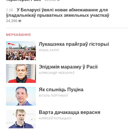
У Беларусі ўвялі новае абмежаванне для
2.08
ўладальнікаў прыватных зямельных участкаў
34,396
МЕРКАВАННЕ
Лукашэнка прайграў гісторыі
ІРЫНА ХАЛІП
Эпідэмія маразму ў Расіі
АЛЯКСАНДР НЕВЗОРАЎ
Як спыніць Пуціна
ВІТАЛЬ ПОРТНІКАЎ
Варта дачакацца верасня
АЛЯКСЕЙ КОПЫЦЬКО