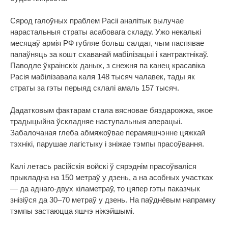
Сярод галоўных праблем Расіі аналітык вылучае
нарастальныя страты асабовага складу. Ужо некалькі
месяцаў армія РФ губляе больш салдат, чым паспявае
папаўняць за кошт схаванай мабілізацыі і кантрактнікаў.
Паводле ўкраінскіх даных, з снежня па канец красавіка
Расія мабілізавала каля 148 тысяч чалавек, тады як
страты за гэты перыяд склалі амаль 157 тысяч.
Дадатковым фактарам стала вясновае бяздарожжа, якое
традыцыйна ўскладняе наступальныя аперацыі.
Забалочаная глеба абмяжоўвае перамяшчэнне цяжкай
тэхнікі, парушае лагістыку і зніжае тэмпы прасоўвання.
Калі летась расійскія войскі ў сярэднім прасоўваліся
прыкладна на 150 метраў у дзень, а на асобных участках
— да аднаго-двух кіламетраў, то цяпер гэты паказчык
знізіўся да 30–70 метраў у дзень. На паўднёвым напрамку
тэмпы застаюцца яшчэ ніжэйшымі.