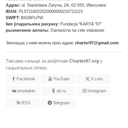
Адрас:
ul. Stanislawa Zaryna, 2A, 02-593, Warszawa
IBAN:
PL97116022020000000216711123
SWIFT:
BIGBPLPW
Імя ўладальніка рахунку:
Fundacja “KARTA ‘97”
рызначэнне аплаты:
Darowizna na cele statutowe
Звязацца з намі можна праз адрас
charter97@gmail.com
Таксама сачыце за акаўнтамі
Charter97.org
у
сацыяльных сетках
Facebook
YouTube
X.com
vkontakte
ok.ru
Instagram
RSS
Telegram