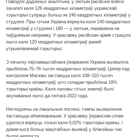
Паводле дадзеных аналітыка, у лютым расійскія войскі
захапілі каля 126 квадратных кіламетраў украінскай
тэрыторыі супраць больш як 240 квадратных кіламетраў у
студзені. Пры гэтым Украіна вярнула каля 140 квадратных
кіламетраў у студзені і 180 — у лютым, пераважна на
паўднёвым напрамку. У красавіку расійская армія страціла
яшчэ каля 120 квадратных кіламетраў раней
утрымліваемай тэрыторыі.
З пачатку паўнамаштабнага ўварвання Украіна вызваліла
прыблізна 75–76 тысяч квадратных кіламетраў. Цяпер пад
кантролем Масквы застаецца каля 108–110 тысяч
квадратных кіламетраў, што складае прыблізна 18%
тэрыторыі краіны. Каля паловы гэтых земляў былі
акупаваныя яшчэ да лютага 2022 года.
Нягледзячы на лакальныя поспехі, тэмпы вызвалення
застаюцца абмежаванымі. У красавіку ўкраінскім сілам
удалося вярнуць толькі каля 0,02% тэрыторыі краіны, і
дамагчыся больш маштабных вынікаў у бліжэйшы час
будзе няпроста.