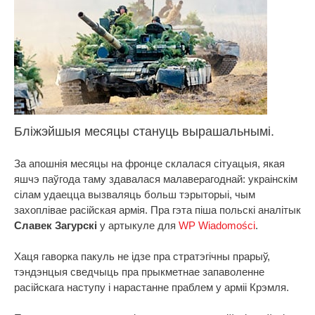
Бліжэйшыя месяцы стануць вырашальнымі.
За апошнія месяцы на фронце склалася сітуацыя, якая
яшчэ паўгода таму здавалася малаверагоднай: украінскім
сілам удаецца вызваляць больш тэрыторыі, чым
захоплівае расійская армія. Пра гэта піша польскі аналітык
Славек Загурскі
у артыкуле для
WP Wiadomości
.
Хаця гаворка пакуль не ідзе пра стратэгічны прарыў,
тэндэнцыя сведчыць пра прыкметнае запаволенне
расійскага наступу і нарастанне праблем у арміі Крэмля.