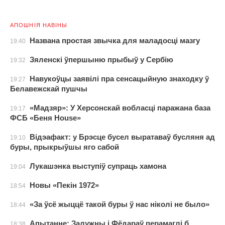
АПОШНІЯ НАВІНЫ
Названа простая звычка для маладосці мазгу
19:40
Зяленскі ўпершыню прыбыў у Сербію
19:32
Навукоўцы заявілі пра сенсацыйную знаходку ў
19:27
Белавежскай пушчы
«Мадзяр»: У Херсонскай вобласці паражана база
19:17
ФСБ «Беня House»
Відэафакт: у Брэсце бусел выратаваў бусляня ад
19:10
буры, прыкрыўшы яго сабой
Лукашэнка выступіў супраць хамона
19:04
Новы «Пекін 1972»
18:54
«За ўсё жыццё такой буры ў нас ніколі не было»
18:44
Апытанне: Залужны і Фёдараў перамаглі б
18:38