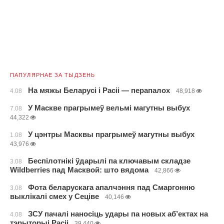
ПАПУЛЯРНАЕ ЗА ТЫДЗЕНЬ
На мяжы Беларусі і Расіі — перапалох
4.08
48,918
У Маскве прагрымеў вельмі магутны выбух
7.08
44,322
У цэнтры Масквы прагрымеў магутны выбух
1.08
43,976
Беспілотнікі ўдарылі па ключавым складзе
3.08
Wildberries пад Масквой: што вядома
42,866
Фота беларускага апалчэння пад Смаргонню
3.08
выклікалі смех у Сеціве
40,146
ЗСУ пачалі наносіць удары па новых аб’ектах на
4.08
тэрыторыі Расіі
39,440