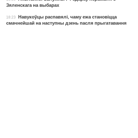
Зяленскага на выбарах
Навукоўцы распавялі, чаму ежа становіцца
18:23
смачнейшай на наступны дзень пасля прыгатавання