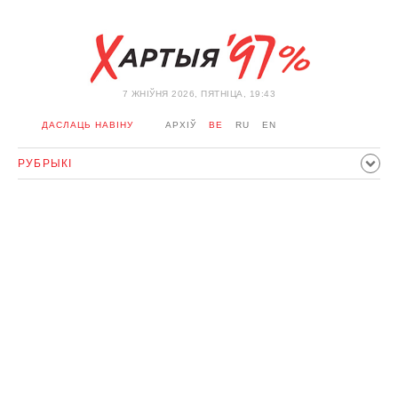
7 ЖНIЎНЯ 2026, ПЯТНІЦА, 19:43
ДАСЛАЦЬ НАВІНУ
АРХІЎ
BE
RU
EN
РУБРЫКІ
ПАЛІТЫКА
ГРАМАДСТВА
ЭКАНОМІКА
ЗДАРЭННI
СПОРТ
КУЛЬТУРА
ГІСТОРЫЯ
МЕРКАВАННЕ
ІНТЭРВ'Ю
ТЭХНАЛОГІІ
ЗДАРОЎЕ
АЎТА
АДПАЧЫНАК
АБЫХОД БЛАКІРОЎКІ І САЛІДАРНАСЦЬ
КАРОНАВІРУС
БЕЛАРУСЬ У NATO