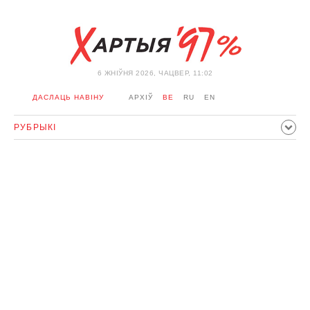
6 ЖНIЎНЯ 2026, ЧАЦВЕР, 11:02
ДАСЛАЦЬ НАВІНУ
АРХІЎ
BE
RU
EN
РУБРЫКІ
ПАЛІТЫКА
ГРАМАДСТВА
ЭКАНОМІКА
ЗДАРЭННI
СПОРТ
КУЛЬТУРА
ГІСТОРЫЯ
МЕРКАВАННЕ
ІНТЭРВ'Ю
ТЭХНАЛОГІІ
ЗДАРОЎЕ
АЎТА
АДПАЧЫНАК
АБЫХОД БЛАКІРОЎКІ І САЛІДАРНАСЦЬ
КАРОНАВІРУС
БЕЛАРУСЬ У NATO