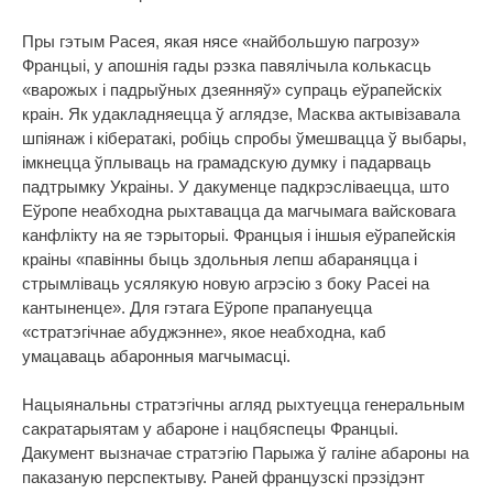
Пры гэтым Расея, якая нясе «найбольшую пагрозу»
Францыі, у апошнія гады рэзка павялічыла колькасць
«варожых і падрыўных дзеянняў» супраць еўрапейскіх
краін. Як удакладняецца ў аглядзе, Масква актывізавала
шпіянаж і кібератакі, робіць спробы ўмешвацца ў выбары,
імкнецца ўплываць на грамадскую думку і падарваць
падтрымку Украіны. У дакуменце падкрэсліваецца, што
Еўропе неабходна рыхтавацца да магчымага вайсковага
канфлікту на яе тэрыторыі. Францыя і іншыя еўрапейскія
краіны «павінны быць здольныя лепш абараняцца і
стрымліваць усялякую новую агрэсію з боку Расеі на
кантыненце». Для гэтага Еўропе прапануецца
«стратэгічнае абуджэнне», якое неабходна, каб
умацаваць абаронныя магчымасці.
Нацыянальны стратэгічны агляд рыхтуецца генеральным
сакратарыятам у абароне і нацбяспецы Францыі.
Дакумент вызначае стратэгію Парыжа ў галіне абароны на
паказаную перспектыву. Раней французскі прэзідэнт