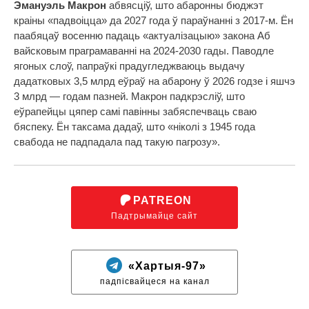
Эмануэль Макрон
абвясціў, што абаронны бюджэт
краіны «падвоіцца» да 2027 года ў параўнанні з 2017-м. Ён
паабяцаў восенню падаць «актуалізацыю» закона Аб
вайсковым праграмаванні на 2024-2030 гады. Паводле
ягоных слоў, папраўкі прадугледжваюць выдачу
дадатковых 3,5 млрд еўраў на абарону ў 2026 годзе і яшчэ
3 млрд — годам пазней. Макрон падкрэсліў, што
еўрапейцы цяпер самі павінны забяспечваць сваю
бяспеку. Ён таксама дадаў, што «ніколі з 1945 года
свабода не падпадала пад такую пагрозу».
PATREON
Падтрымайце сайт
«Хартыя-97»
падпісвайцеся на канал