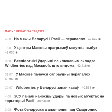
ПАПУЛЯРНАЕ ЗА ТЫДЗЕНЬ
На мяжы Беларусі і Расіі — перапалох
4.08
47,642
У цэнтры Масквы прагрымеў магутны выбух
1.08
43,036
Беспілотнікі ўдарылі па ключавым складзе
3.08
Wildberries пад Масквой: што вядома
42,416
У Маскве пачаўся сапраўдны перапалох
31.07
40,960
Wildberries у Беларусі запанікаваў
30.07
40,568
ЗСУ пачалі наносіць удары па новых аб’ектах на
4.08
тэрыторыі Расіі
38,634
Фота беларускага апалчэння пад Смаргонню
3.08