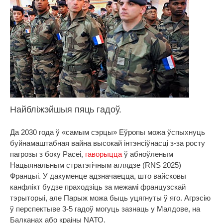
Найбліжэйшыя пяць гадоў.
Да 2030 года ў «самым сэрцы» Еўропы можа ўспыхнуць
буйнамаштабная вайна высокай інтэнсіўнасці з-за росту
пагрозы з боку Расеі,
гаворыцца
ў абноўленым
Нацыянальным стратэгічным аглядзе (RNS 2025)
Францыі. У дакуменце адзначаецца, што вайсковы
канфлікт будзе праходзіць за межамі французскай
тэрыторыі, але Парыж можа быць уцягнуты ў яго. Агрэсію
ў перспектыве 3-5 гадоў могуць зазнаць у Малдове, на
Балканах або краіны NАТО.