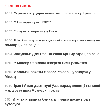
АПОШНІЯ НАВІНЫ
Украінскія ўдары выклікалі параною ў Крамлі
10:49
У Беларусі ўжо +30°С
10:45
Эпідэмія маразму ў Расіі
10:37
Што беларусам узяць з сабой на кароткі сплаў на
10:30
байдарцы па рацэ?
Залужны: Для Расіі анексія Крыму страціла сэнс
10:24
У Мінску з'явілася «вафельная» разметка
10:16
Абломак ракеты SpaceX Falcon 9 урэзаўся ў
10:10
Месяц
Іран і Аман дасягнулі ўзаемаразумення ў пытанні
10:10
маршруту праз Армузскі праліў
Мінчанін выгнаў буйнага п'янага пасажыра з
9:59
аўтобуса