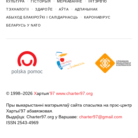
КУЛЬТУРА
ГІСТОРЫЯ
МЕРКАВАННЕ
ІНТЭРВ'Ю
ТЭХНАЛОГІІ
ЗДАРОЎЕ
АЎТА
АДПАЧЫНАК
АБЫХОД БЛАКІРОЎКІ І САЛІДАРНАСЦЬ
КАРОНАВІРУС
БЕЛАРУСЬ У NATO
© 1998–2026
Х
артыя
’97
www.charter97.org
Пры выкарыстанні матэрыялаў сайта спасылка на прэс-цэнтр
Хартыi'97 абавязковая.
Выдаўца: Charter97.org у Варшаве:
charter97@gmail.com
ISSN 2543-4969