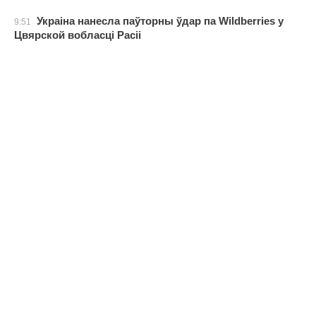
Украіна нанесла паўторны ўдар па Wildberries у
9:51
Цвярской вобласці Расіі