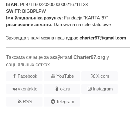
IBAN:
PL97116022020000000216711123
SWIFT:
BIGBPLPW
Імя ўладальніка рахунку:
Fundacja “KARTA ‘97”
рызначэнне аплаты:
Darowizna na cele statutowe
Звязацца з намі можна праз адрас
charter97@gmail.com
Таксама сачыце за акаўнтамі
Charter97.org
у
сацыяльных сетках
Facebook
YouTube
X.com
vkontakte
ok.ru
Instagram
RSS
Telegram