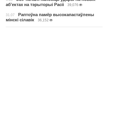
аб’ектах на тэрыторыі Расіі
39,076
Раптоўна памёр высокапастаўлены
31.07
мінскі сілавік
36,152