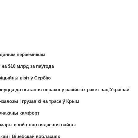
аданым пераемнікам
ў на $10 млрд за паўгода
іцыйны візіт у Сербію
нуцца да пытання перахопу расійскіх ракет над Украінай
завозы і грузавікі на трасе ў Крым
гачаканы камфорт
 Хмары свой план вядзення вайны
кай і Віцебскай вобласцях