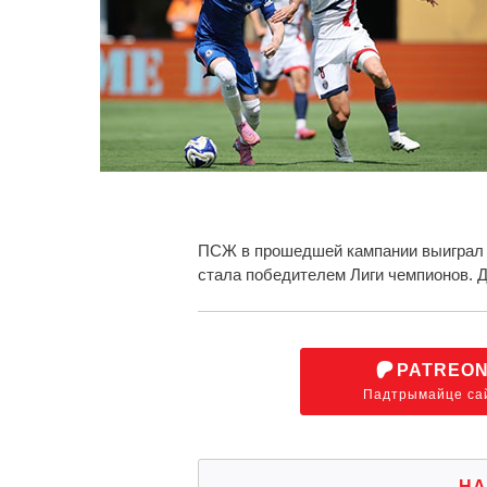
ПСЖ в прошедшей кампании выиграл К
стала победителем Лиги чемпионов. Д
PATREO
Падтрымайце са
НА