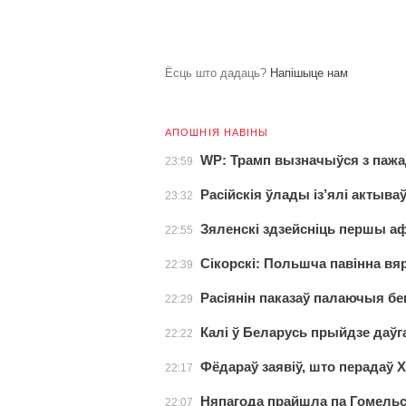
Ёсць што дадаць?
Напішыце нам
АПОШНІЯ НАВІНЫ
WP: Трамп вызначыўся з паж
23:59
Расійскія ўлады із’ялі актыва
23:32
Зяленскі здзейсніць першы аф
22:55
Сікорскі: Польшча павінна вяр
22:39
Расіянін паказаў палаючыя бен
22:29
Калі ў Беларусь прыйдзе даў
22:22
Фёдараў заявіў, што перадаў
22:17
Няпагода прайшла па Гомельс
22:07