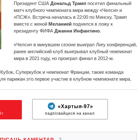
Президент США
Дональд Трамп
посетил финальный
матч клубного чемпионата мира между «Челси» и
«ПСЖ». Встреча началась в 22:00 по Минску. Трамп
вместе с женой
Меланией
поднялся в ложу к
президенту ФИФА
Джанни Инфантино
.
«Челси» в минувшем сезоне выиграл Лигу конференций,
ранее английский клуб выигрывал клубный чемпионат
мира в 2021 году, но проиграл финал в 2012-м.
убок, Суперкубок и чемпионат Франции, также команда
ля парижан это первое участие в клубном чемпионате мира.
N
«Хартыя-97»
йт
падпісвайцеся на канал
ПІСАЦЬ КАМЕНТАР
2