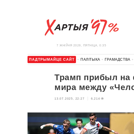
7 ЖНIЎНЯ 2026, ПЯТНІЦА, 0:35
ПАДТРЫМАЙЦЕ САЙТ
ПАЛІТЫКА
ГРАМАДСТВА
АЎТА
АДПАЧЫНАК
АБЫХОД БЛАКІРОЎКІ І САЛІДАР
Трамп прибыл на 
мира между «Чел
13.07.2025, 22:27
6,214