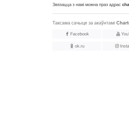
Звязацца з намі можна праз адрас
ch
Таксама сачыце за акаўнтамі
Chart
Facebook
You
ok.ru
Inst