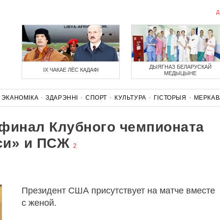
Д
ДЫЯГНАЗ БЕЛАРУСКАЙ
ІХ ЧАКАЕ ЛЁС КАДАФІ
МЕДЫЦЫНЕ
ЭКАНОМІКА
ЗДАРЭННI
СПОРТ
КУЛЬТУРА
ГІСТОРЫЯ
МЕРКА
НАСЦЬ
КАРОНАВІРУС
БЕЛАРУСЬ У NATO
финал Клубного чемпионата
си» и ПСЖ
2
Президент США присутствует на матче вместе
с женой.