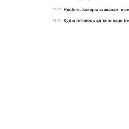
Reuters: Хакеры атакавалі д
22:02
Куды лятаюць адпачываць б
21:51