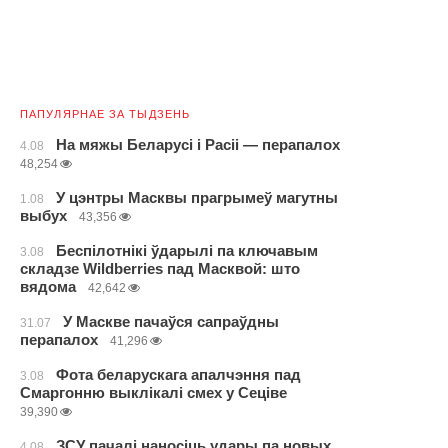
ПАПУЛЯРНАЕ ЗА ТЫДЗЕНЬ
На мяжы Беларусі і Расіі — перапалох
4.08
48,254
У цэнтры Масквы прагрымеў магутны
1.08
выбух
43,356
Беспілотнікі ўдарылі па ключавым
3.08
складзе Wildberries пад Масквой: што
вядома
42,642
У Маскве пачаўся сапраўдны
31.07
перапалох
41,296
Фота беларускага апалчэння пад
3.08
Смаргонню выклікалі смех у Сеціве
39,390
ЗСУ пачалі наносіць удары па новых
4.08