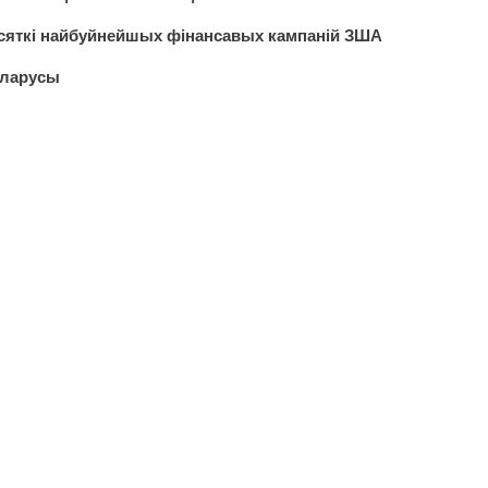
зясяткі найбуйнейшых фінансавых кампаній ЗША
еларусы