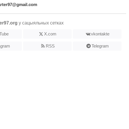
arter97@gmail.com
er97.org
у сацыяльных сетках
Tube
X.com
vkontakte
agram
RSS
Telegram