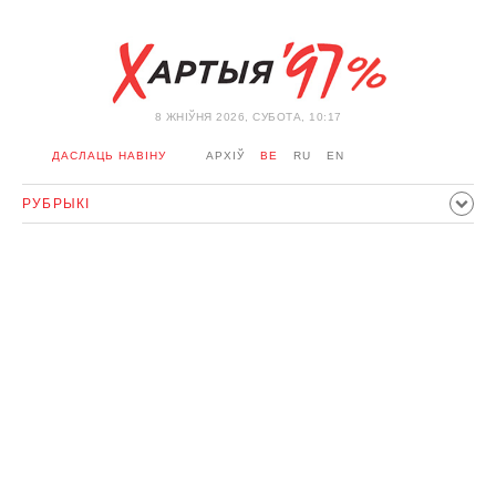
8 ЖНIЎНЯ 2026, СУБОТА, 10:17
ДАСЛАЦЬ НАВІНУ
АРХІЎ
BE
RU
EN
РУБРЫКІ
ПАЛІТЫКА
ГРАМАДСТВА
ЭКАНОМІКА
ЗДАРЭННI
СПОРТ
КУЛЬТУРА
ГІСТОРЫЯ
МЕРКАВАННЕ
ІНТЭРВ'Ю
ТЭХНАЛОГІІ
ЗДАРОЎЕ
АЎТА
АДПАЧЫНАК
АБЫХОД БЛАКІРОЎКІ І САЛІДАРНАСЦЬ
КАРОНАВІРУС
БЕЛАРУСЬ У NATO