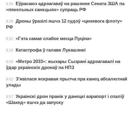
Еўрасаюз адрэагаваў на рашэнне Сената ЗША па
9:56
«пякельных санкцыях» супраць РФ
Дроны ўразілі яшчэ 12 судоў «ценявога флоту»
9:39
РФ
«Гэта самае слабое месца Пуціна»
9:32
Катастрофа ў галаве Лукашэнкі
9:19
«Метро 2033»: жыхары Сызрані адрэагавалі на
9:09
ўдар украінскіх дронаў па НПЗ
З’явілася яскравая прытча пра канец абсалютнай
9:02
улады
Украінскі дрон пранік у данецкі аэрапорт і спаліў
8:57
«Шахед» яшчэ да запуску