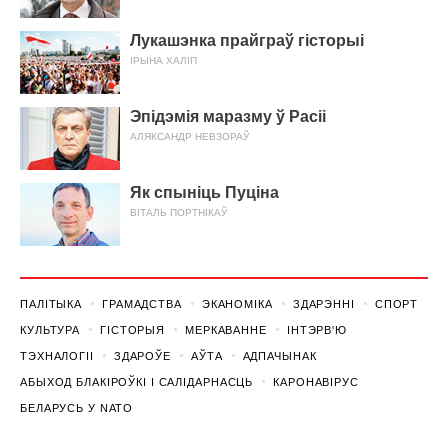
Лукашэнка прайграў гісторыі
ІРЫНА ХАЛІП
Эпідэмія маразму ў Расіі
АЛЯКСАНДР НЕВЗОРАЎ
Як спыніць Пуціна
ВІТАЛЬ ПОРТНІКАЎ
ПАЛІТЫКА
ГРАМАДСТВА
ЭКАНОМІКА
ЗДАРЭННI
СПОРТ
КУЛЬТУРА
ГІСТОРЫЯ
МЕРКАВАННЕ
ІНТЭРВ'Ю
ТЭХНАЛОГІІ
ЗДАРОЎЕ
АЎТА
АДПАЧЫНАК
АБЫХОД БЛАКІРОЎКІ І САЛІДАРНАСЦЬ
КАРОНАВІРУС
БЕЛАРУСЬ У NATO