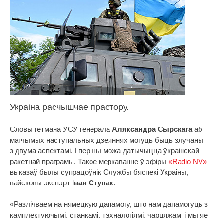
Украіна расчышчае прастору.
Словы гетмана УСУ генерала
Аляксандра Сырскага
аб
магчымых наступальных дзеяннях могуць быць злучаны
з двума аспектамі. І першы можа датычыцца ўкраінскай
ракетнай праграмы. Такое меркаванне ў эфіры
«Radio NV»
выказаў былы супрацоўнік Службы бяспекі Украіны,
вайсковы экспэрт
Іван Ступак
.
«Разлічваем на нямецкую дапамогу, што нам дапамогуць з
камплектуючымі, станкамі, тэхналогіямі, чарцяжамі і мы яе