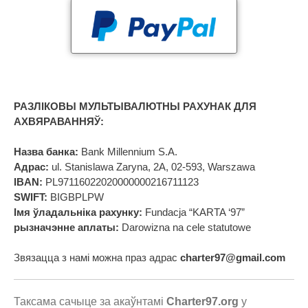
РАЗЛІКОВЫ МУЛЬТЫВАЛЮТНЫ РАХУНАК ДЛЯ
АХВЯРАВАННЯЎ:
Назва банка:
Bank Millennium S.A.
Адрас:
ul. Stanislawa Zaryna, 2A, 02-593, Warszawa
IBAN:
PL97116022020000000216711123
SWIFT:
BIGBPLPW
Імя ўладальніка рахунку:
Fundacja “KARTA ‘97”
рызначэнне аплаты:
Darowizna na cele statutowe
Звязацца з намі можна праз адрас
charter97@gmail.com
Таксама сачыце за акаўнтамі
Charter97.org
у