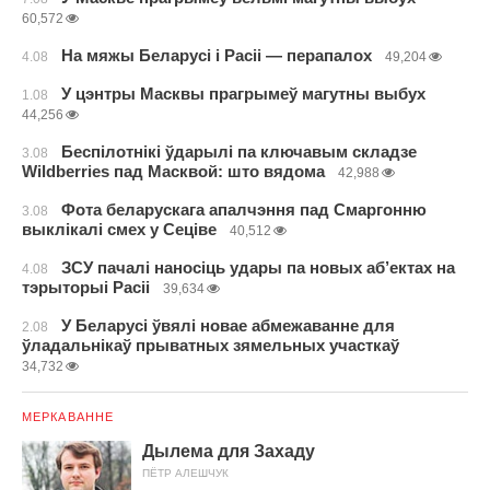
60,572
На мяжы Беларусі і Расіі — перапалох
4.08
49,204
У цэнтры Масквы прагрымеў магутны выбух
1.08
44,256
Беспілотнікі ўдарылі па ключавым складзе
3.08
Wildberries пад Масквой: што вядома
42,988
Фота беларускага апалчэння пад Смаргонню
3.08
выклікалі смех у Сеціве
40,512
ЗСУ пачалі наносіць удары па новых аб’ектах на
4.08
тэрыторыі Расіі
39,634
У Беларусі ўвялі новае абмежаванне для
2.08
ўладальнікаў прыватных зямельных участкаў
34,732
МЕРКАВАННЕ
Дылема для Захаду
ПЁТР АЛЕШЧУК