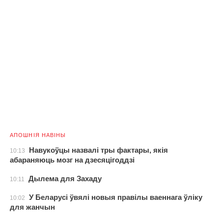
АПОШНІЯ НАВІНЫ
Навукоўцы назвалі тры фактары, якія
10:13
абараняюць мозг на дзесяцігоддзі
Дылема для Захаду
10:11
У Беларусі ўвялі новыя правілы ваеннага ўліку
10:02
для жанчын