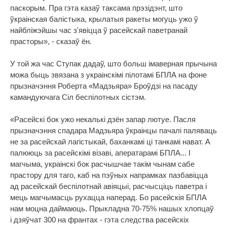
паскорым. Пра гэта казаў таксама прэзідэнт, што
ўкраінская балістыка, крылатыя ракеты могуць ужо ў
найбліжэйшы час з'явіцца ў расейскай паветранай
прасторы», - сказаў ён.
У той жа час Ступак дадаў, што больш імаверная прычына
можа быць звязана з украінскімі пілотамі БПЛА на фоне
прызначэння Роберта «Мадзьяра» Броўдзі на пасаду
камандуючага Сіл беспілотных сістэм.
«Расейскі бок ужо некалькі дзён запар лютуе. Пасля
прызначэння спадара Мадзьяра ўкраінцы пачалі паляваць
не за расейскай лагістыкай, баханкамі ці танкамі нават. А
палююць за расейскімі візаві, аператарамі БПЛА... І
магчыма, украінскі бок расчышчае такім чынам сабе
прастору для таго, каб на пэўных напрамках пазбавіцца
ад расейскай беспілотнай авіяцыі, расчысціць паветра і
мець магчымасць рухацца наперад. Бо расейскія БПЛА
нам моцна даймаюць. Прыкладна 70-75% нашых хлопцаў
і дзяўчат 300 на франтах - гэта следства расейскіх