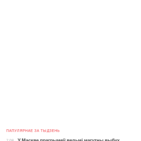
ПАПУЛЯРНАЕ ЗА ТЫДЗЕНЬ
У Маскве прагрымеў вельмі магутны выбух
7.08