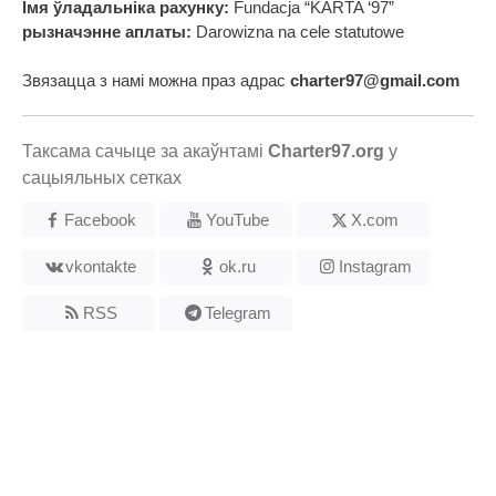
Імя ўладальніка рахунку:
Fundacja “KARTA ‘97”
рызначэнне аплаты:
Darowizna na cele statutowe
Звязацца з намі можна праз адрас
charter97@gmail.com
Таксама сачыце за акаўнтамі
Charter97.org
у
сацыяльных сетках
Facebook
YouTube
X.com
vkontakte
ok.ru
Instagram
RSS
Telegram