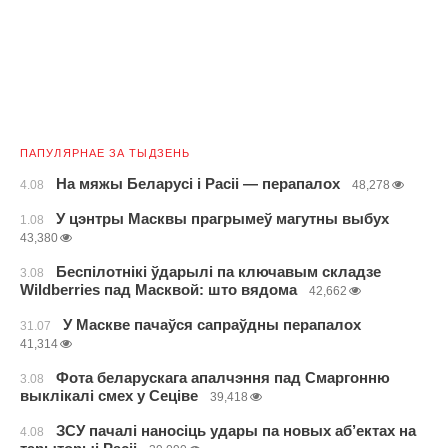
ПАПУЛЯРНАЕ ЗА ТЫДЗЕНЬ
На мяжы Беларусі і Расіі — перапалох
4.08
48,278
У цэнтры Масквы прагрымеў магутны выбух
1.08
43,380
Беспілотнікі ўдарылі па ключавым складзе
3.08
Wildberries пад Масквой: што вядома
42,662
У Маскве пачаўся сапраўдны перапалох
31.07
41,314
Фота беларускага апалчэння пад Смаргонню
3.08
выклікалі смех у Сеціве
39,418
ЗСУ пачалі наносіць удары па новых аб’ектах на
4.08