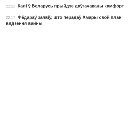
Калі ў Беларусь прыйдзе даўгачаканы камфорт
22:22
Фёдараў заявіў, што перадаў Хмары свой план
22:17
вядзення вайны