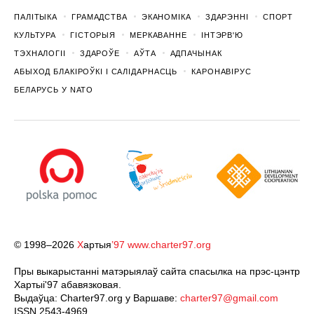
ПАЛІТЫКА
ГРАМАДСТВА
ЭКАНОМІКА
ЗДАРЭННI
СПОРТ
КУЛЬТУРА
ГІСТОРЫЯ
МЕРКАВАННЕ
ІНТЭРВ'Ю
ТЭХНАЛОГІІ
ЗДАРОЎЕ
АЎТА
АДПАЧЫНАК
АБЫХОД БЛАКІРОЎКІ І САЛІДАРНАСЦЬ
КАРОНАВІРУС
БЕЛАРУСЬ У NATO
© 1998–2026
Х
артыя
’97
www.charter97.org
Пры выкарыстанні матэрыялаў сайта спасылка на прэс-цэнтр
Хартыi'97 абавязковая.
Выдаўца: Charter97.org у Варшаве:
charter97@gmail.com
ISSN 2543-4969