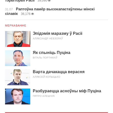
тэрыторыі Расіі
39,090
Раптоўна памёр высокапастаўлены мінскі
31.07
сілавік
36,176
МЕРКАВАННЕ
Эпідэмія маразму ў Расіі
АЛЯКСАНДР НЕВЗОРАЎ
Як спыніць Пуціна
ВІТАЛЬ ПОРТНІКАЎ
Варта дачакацца верасня
АЛЯКСЕЙ КОПЫЦЬКО
Разбураецца асноўны міф Пуціна
ПЯТРО АЛЕШЧУК