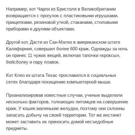
Например, кот Чарли из Бристоля в Великобритании
возвращается с прогулок с пластиковыми игрушками,
прищепками, резиновой уткой, стаканами, столовыми
приборами и другими объектами.
Другой кот, Дасти из Сан-Матео в американском штате
Калифорния, совершил более 600 краж. Однажды за ночь
он принес 11 чужих вещей, включая тапочки «кроксы»,
бейсболку и пару плавок.
Кот Клео из штата Техас прославился в социальных
сетях благодаря похищению компьютерной мыши.
Проанализировав известные случаи, ученые выделили
несколько факторов, толкающих питомцев на совершение
краж. У кошек маленькие желудки, поэтому они склонны
запасать добычу на своей территории. Тот же инстинкт
может заставить их приносить домой несъедобные
предметы.