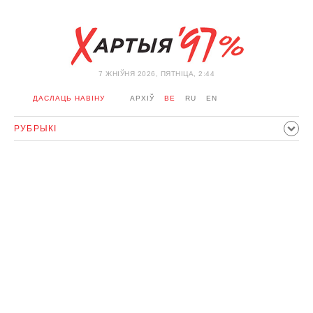
7 ЖНIЎНЯ 2026, ПЯТНІЦА, 2:44
ДАСЛАЦЬ НАВІНУ
АРХІЎ
BE
RU
EN
РУБРЫКІ
ПАЛІТЫКА
ГРАМАДСТВА
ЭКАНОМІКА
ЗДАРЭННI
СПОРТ
КУЛЬТУРА
ГІСТОРЫЯ
МЕРКАВАННЕ
ІНТЭРВ'Ю
ТЭХНАЛОГІІ
ЗДАРОЎЕ
АЎТА
АДПАЧЫНАК
АБЫХОД БЛАКІРОЎКІ І САЛІДАРНАСЦЬ
КАРОНАВІРУС
БЕЛАРУСЬ У NATO