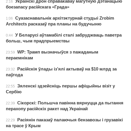
Украінскі дрон справакаваў магутную дэтанацыю
2:16
боезапасу расійскага «Града»
Суазаснавальнік архітэктурнай студыі Zrobim
1:06
Architects расказаў пра планы на будучыню
У Беларусі аўтамабілі сталі забруджваць паветра
0:44
больш, чым прадпрыемствы
WP: Трамп вызначыўся з пажаданым
23:59
пераемнікам
Расійскія ўлады із’ялі актываў на $10 млрд за
23:32
паўгода
Зяленскі здзейсніць першы афіцыйны візіт у
22:55
Сербію
Сікорскі: Польшча павінна вярнуцца да пытання
22:39
перахопу расійскіх ракет над Украінай
Расіянін паказаў палаючыя бензавозы і грузавікі
22:29
на трасе ў Крым