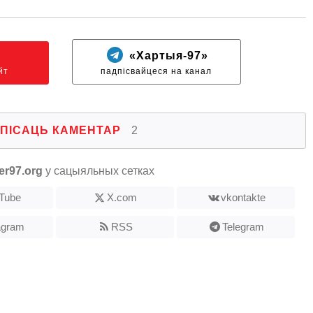
N
«Хартыя-97»
йт
падпісвайцеся на канал
ПІСАЦЬ КАМЕНТАР
2
er97.org
у сацыяльных сетках
Tube
X.com
vkontakte
agram
RSS
Telegram