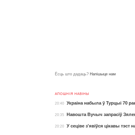
Ёсць што дадаць?
Напішыце нам
АПОШНІЯ НАВІНЫ
Украіна набыла ў Турцыі 70 р
20:40
Навошта Вучыч запрасіў Зялен
20:35
У сеціве з'явіўся цікавы тэст 
20:20