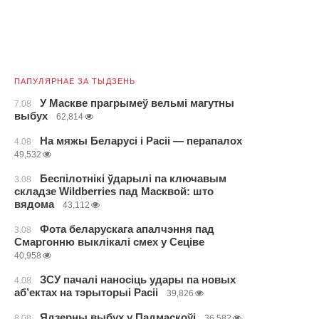
ПАПУЛЯРНАЕ ЗА ТЫДЗЕНЬ
У Маскве прагрымеў вельмі магутны
7.08
выбух
62,814
На мяжы Беларусі і Расіі — перапалох
4.08
49,532
Беспілотнікі ўдарылі па ключавым
3.08
складзе Wildberries пад Масквой: што
вядома
43,112
Фота беларускага апалчэння пад
3.08
Смаргонню выклікалі смех у Сеціве
40,958
ЗСУ пачалі наносіць удары па новых
4.08
аб’ектах на тэрыторыі Расіі
39,826
Ядзерны выбух у Падмаскоўі
8.08
36,582