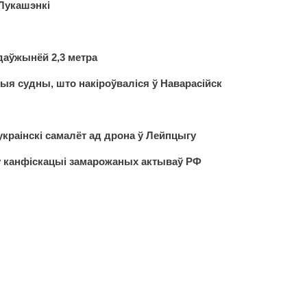
Лукашэнкі
даўжынёй 2,3 метра
ыя судны, што накіроўваліся ў Наварасійск
украінскі самалёт ад дрона ў Лейпцыгу
у канфіскацыі замарожаных актываў РФ