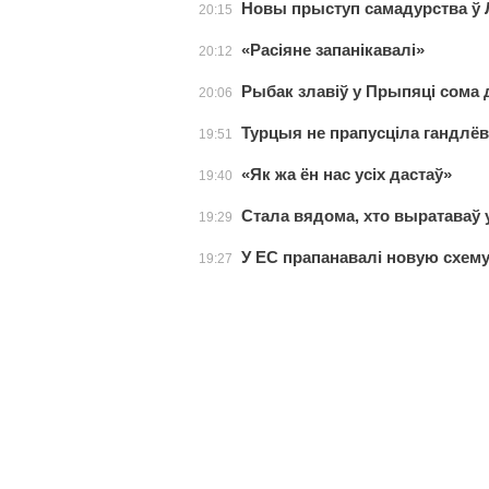
Новы прыступ самадурства ў 
20:15
«Расіяне запанікавалі»
20:12
Рыбак злавіў у Прыпяці сома 
20:06
Турцыя не прапусціла гандлёв
19:51
«Як жа ён нас усіх дастаў»
19:40
Стала вядома, хто выратаваў 
19:29
У ЕС прапанавалі новую схем
19:27