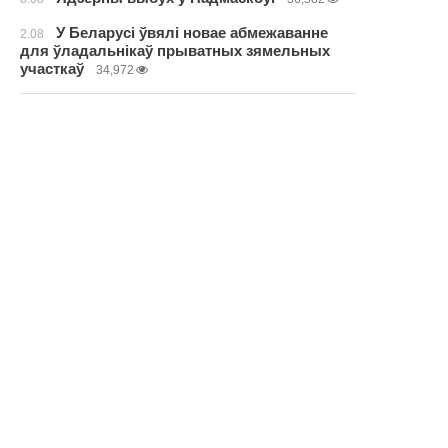
У Беларусі ўвялі новае абмежаванне
2.08
для ўладальнікаў прыватных зямельных
участкаў
34,972