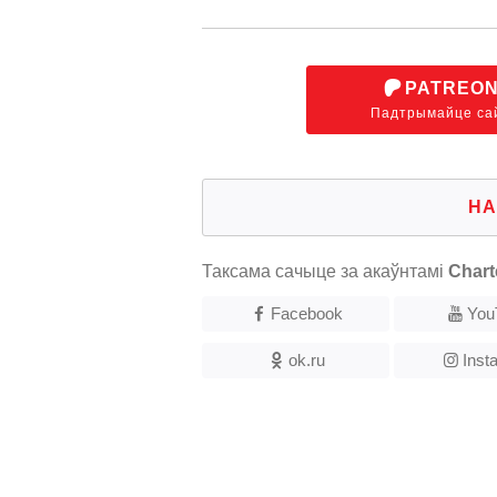
PATREO
Падтрымайце са
НА
Таксама сачыце за акаўнтамі
Chart
Facebook
You
ok.ru
Inst