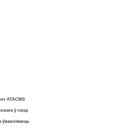
акет ATACMS
скага ў госці
на ўважлівасць