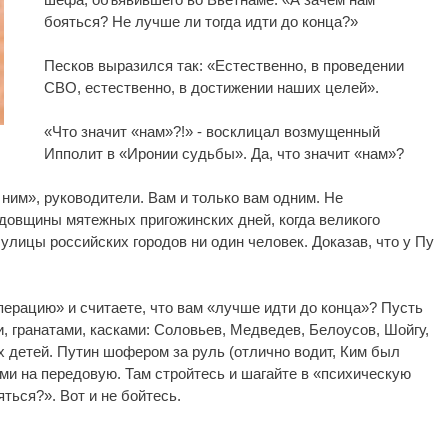
бояться? Не лучше ли тогда идти до конца?»
Песков выразился так: «Естественно, в проведении
СВО, естественно, в достижении наших целей».
«Что значит «нам»?!» - восклицал возмущенный
Ипполит в «Иронии судьбы». Да, что значит «нам»?
 ним», руководители. Вам и только вам одним. Не
одовщины мятежных пригожинских дней, когда великого
улицы российских городов ни один человек. Доказав, что у Пу
перацию» и считаете, что вам «лучше идти до конца»? Пусть
и, гранатами, касками: Соловьев, Медведев, Белоусов, Шойгу,
их детей. Путин шофером за руль (отлично водит, Ким был
ми на передовую. Там стройтесь и шагайте в «психическую
яться?». Вот и не бойтесь.