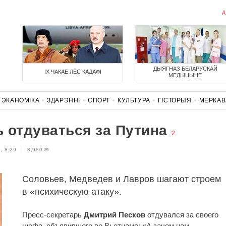
Д
ДЫЯГНАЗ БЕЛАРУСКАЙ
ІХ ЧАКАЕ ЛЁС КАДАФІ
МЕДЫЦЫНЕ
ЭКАНОМІКА
ЗДАРЭННI
СПОРТ
КУЛЬТУРА
ГІСТОРЫЯ
МЕРКА
НАСЦЬ
КАРОНАВІРУС
БЕЛАРУСЬ У NATO
 отдуваться за Путина
2
, 8:29
8,980
Соловьев, Медведев и Лавров шагают строем
в «психическую атаку».
Пресс-секретарь
Дмитрий Песков
отдувался за своего
шефа, объявившего во Вьетнаме: «А зачем нам