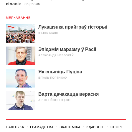
сілавік
36,358
МЕРКАВАННЕ
Лукашэнка прайграў гісторыі
ІРЫНА ХАЛІП
Эпідэмія маразму ў Расіі
АЛЯКСАНДР НЕВЗОРАЎ
Як спыніць Пуціна
ВІТАЛЬ ПОРТНІКАЎ
Варта дачакацца верасня
АЛЯКСЕЙ КОПЫЦЬКО
ПАЛІТЫКА
ГРАМАДСТВА
ЭКАНОМІКА
ЗДАРЭННI
СПОРТ