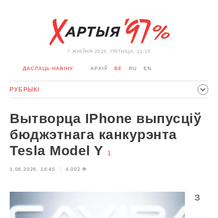
7 ЖНIЎНЯ 2026, ПЯТНІЦА, 11:15
ДАСЛАЦЬ НАВІНУ
АРХІЎ
BE
RU
EN
РУБРЫКІ
ПАЛІТЫКА
ГРАМАДСТВА
ЭКАНОМІКА
ЗДАРЭННI
Вытворца IPhone выпусціў
СПОРТ
КУЛЬТУРА
ГІСТОРЫЯ
МЕРКАВАННЕ
бюджэтнага канкурэнта
ІНТЭРВ'Ю
ТЭХНАЛОГІІ
ЗДАРОЎЕ
АЎТА
Tesla Model Y
1
АДПАЧЫНАК
АБЫХОД БЛАКІРОЎКІ І САЛІДАРНАСЦЬ
1.06.2026, 14:45
4,002
КАРОНАВІРУС
БЕЛАРУСЬ У NATO
З