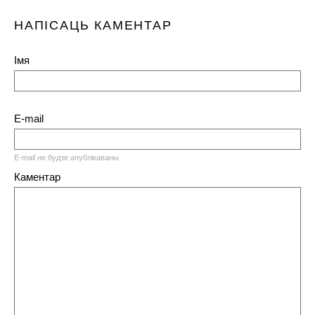
НАПІСАЦЬ КАМЕНТАР
Імя
E-mail
E-mail не будзе апублікаваны
Каментар