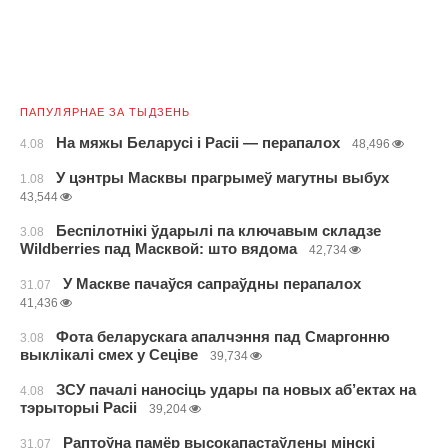
ПАПУЛЯРНАЕ ЗА ТЫДЗЕНЬ
На мяжы Беларусі і Расіі — перапалох
4.08
48,496
У цэнтры Масквы прагрымеў магутны выбух
1.08
43,544
Беспілотнікі ўдарылі па ключавым складзе
3.08
Wildberries пад Масквой: што вядома
42,734
У Маскве пачаўся сапраўдны перапалох
31.07
41,436
Фота беларускага апалчэння пад Смаргонню
3.08
выклікалі смех у Сеціве
39,734
ЗСУ пачалі наносіць удары па новых аб’ектах на
4.08
тэрыторыі Расіі
39,204
Раптоўна памёр высокапастаўлены мінскі
31.07