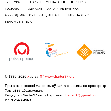
КУЛЬТУРА
ГІСТОРЫЯ
МЕРКАВАННЕ
ІНТЭРВ'Ю
ТЭХНАЛОГІІ
ЗДАРОЎЕ
АЎТА
АДПАЧЫНАК
АБЫХОД БЛАКІРОЎКІ І САЛІДАРНАСЦЬ
КАРОНАВІРУС
БЕЛАРУСЬ У NATO
© 1998–2026
Х
артыя
’97
www.charter97.org
Пры выкарыстанні матэрыялаў сайта спасылка на прэс-цэнтр
Хартыi'97 абавязковая.
Выдаўца: Charter97.org у Варшаве:
charter97@gmail.com
ISSN 2543-4969