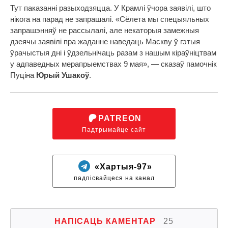
Тут паказанні разыходзяцца. У Крамлі ўчора заявілі, што
нікога на парад не запрашалі. «Сёлета мы спецыяльных
запрашэнняў не рассылалі, але некаторыя замежныя
дзеячы заявілі пра жаданне наведаць Маскву ў гэтыя
ўрачыстыя дні і ўдзельнічаць разам з нашым кіраўніцтвам
у адпаведных мерапрыемствах 9 мая», — сказаў памочнік
Пуціна
Юрый Ушакоў
.
PATREON
Падтрымайце сайт
«Хартыя-97»
падпісвайцеся на канал
НАПІСАЦЬ КАМЕНТАР
25