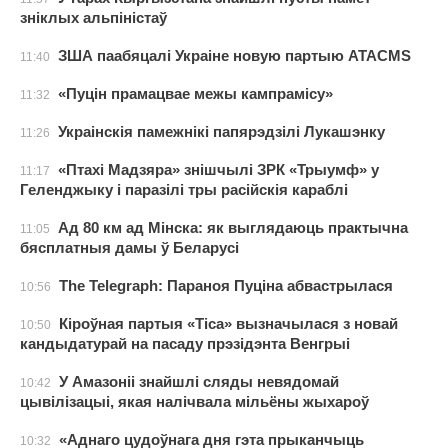
зніклых альпіністаў
ЗША паабяцалі Украіне новую партыю ATACMS
11:40
«Пуцін прамацвае межы кампрамісу»
11:32
Украінскія памежнікі папярэдзілі Лукашэнку
11:26
«Птахі Мадзяра» знішчылі ЗРК «Трыумф» у
11:17
Геленджыку і паразілі тры расійскія караблі
Ад 80 км ад Мінска: як выглядаюць практычна
11:05
бясплатныя дамы ў Беларусі
The Telegraph: Параноя Пуціна абвастрылася
10:56
Кіроўная партыя «Тіса» вызначылася з новай
10:50
кандыдатурай на пасаду прэзідэнта Венгрыі
У Амазоніі знайшлі сляды невядомай
10:42
цывілізацыі, якая налічвала мільёны жыхароў
«Аднаго цудоўнага дня гэта прыканчыць
10:32