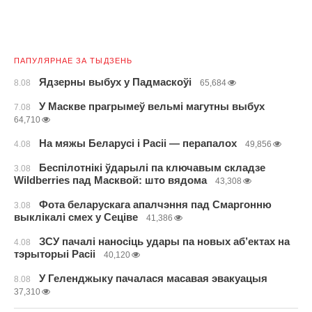
ПАПУЛЯРНАЕ ЗА ТЫДЗЕНЬ
Ядзерны выбух у Падмаскоўі
8.08
65,684
У Маскве прагрымеў вельмі магутны выбух
7.08
64,710
На мяжы Беларусі і Расіі — перапалох
4.08
49,856
Беспілотнікі ўдарылі па ключавым складзе
3.08
Wildberries пад Масквой: што вядома
43,308
Фота беларускага апалчэння пад Смаргонню
3.08
выклікалі смех у Сеціве
41,386
ЗСУ пачалі наносіць удары па новых аб’ектах на
4.08
тэрыторыі Расіі
40,120
У Геленджыку пачалася масавая эвакуацыя
8.08
37,310