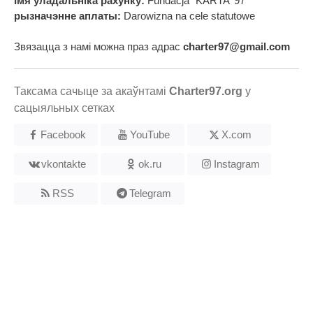
Імя ўладальніка рахунку:
Fundacja “KARTA ‘97”
рызначэнне аплаты:
Darowizna na cele statutowe
Звязацца з намі можна праз адрас
charter97@gmail.com
Таксама сачыце за акаўнтамі
Charter97.org
у
сацыяльных сетках
Facebook
YouTube
X.com
vkontakte
ok.ru
Instagram
RSS
Telegram