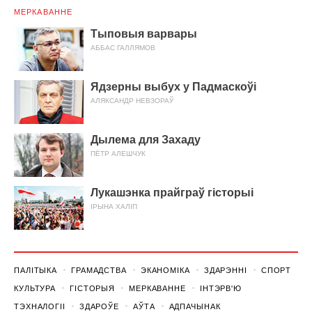
МЕРКАВАННЕ
Тыповыя варвары
АББАС ГАЛЛЯМОВ
Ядзерны выбух у Падмаскоўі
АЛЯКСАНДР НЕВЗОРАЎ
Дылема для Захаду
ПЁТР АЛЕШЧУК
Лукашэнка прайграў гісторыі
ІРЫНА ХАЛІП
ПАЛІТЫКА
ГРАМАДСТВА
ЭКАНОМІКА
ЗДАРЭННI
СПОРТ
КУЛЬТУРА
ГІСТОРЫЯ
МЕРКАВАННЕ
ІНТЭРВ'Ю
ТЭХНАЛОГІІ
ЗДАРОЎЕ
АЎТА
АДПАЧЫНАК