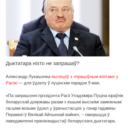
Дыктатара ніхто не запрашаў?
Аляксандр Лукашэнка
вылецеў з «працоўным візітам» у
Расію
— для ўдзелу ў пуцінскім парадзе 9 мая.
«Па запрашэнні прэзідэнта Расіі Уладзіміра Пуціна кіраўнік
беларускай дзяржавы разам з іншымі высокімі замежнымі
гасцямі возьме ўдзел у ўрачыстасцях у гонар гадавіны
Перамогі ў Вялікай Айчыннай вайне», – гаворыцца ў
паведамленні прапагандыстаў беларускага дыктатара.