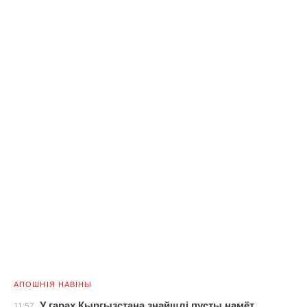
АПОШНІЯ НАВІНЫ
У гарах Кыргызстана знайшлі пусты намёт
11:57