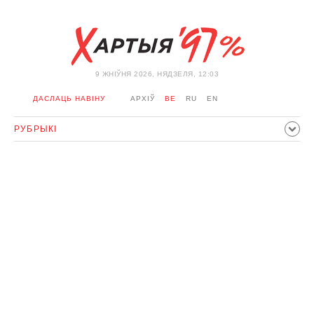
9 ЖНIЎНЯ 2026, НЯДЗЕЛЯ, 12:03
ДАСЛАЦЬ НАВІНУ
АРХІЎ
BE
RU
EN
РУБРЫКІ
ПАЛІТЫКА
ГРАМАДСТВА
ЭКАНОМІКА
ЗДАРЭННI
СПОРТ
КУЛЬТУРА
ГІСТОРЫЯ
МЕРКАВАННЕ
ІНТЭРВ'Ю
ТЭХНАЛОГІІ
ЗДАРОЎЕ
АЎТА
АДПАЧЫНАК
АБЫХОД БЛАКІРОЎКІ І САЛІДАРНАСЦЬ
КАРОНАВІРУС
БЕЛАРУСЬ У NATO