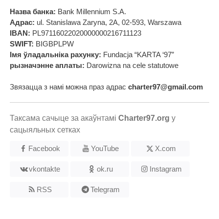
Назва банка:
Bank Millennium S.A.
Адрас:
ul. Stanislawa Zaryna, 2A, 02-593, Warszawa
IBAN:
PL97116022020000000216711123
SWIFT:
BIGBPLPW
Імя ўладальніка рахунку:
Fundacja “KARTA ‘97”
рызначэнне аплаты:
Darowizna na cele statutowe
Звязацца з намі можна праз адрас
charter97@gmail.com
Таксама сачыце за акаўнтамі
Charter97.org
у
сацыяльных сетках
Facebook
YouTube
X.com
vkontakte
ok.ru
Instagram
RSS
Telegram