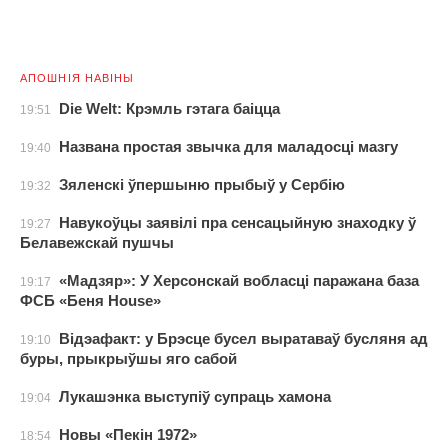
АПОШНІЯ НАВІНЫ
Die Welt: Крэмль гэтага баіцца
19:51
Названа простая звычка для маладосці мазгу
19:40
Зяленскі ўпершыню прыбыў у Сербію
19:32
Навукоўцы заявілі пра сенсацыйную знаходку ў
19:27
Белавежскай пушчы
«Мадзяр»: У Херсонскай вобласці паражана база
19:17
ФСБ «Беня House»
Відэафакт: у Брэсце бусел выратаваў бусляня ад
19:10
буры, прыкрыўшы яго сабой
Лукашэнка выступіў супраць хамона
19:04
Новы «Пекін 1972»
18:54