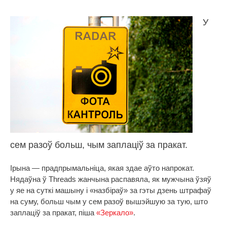
У
сем разоў больш, чым заплаціў за пракат.
Ірына — прадпрымальніца, якая здае аўто напрокат.
Нядаўна ў Threads жанчына распавяла, як мужчына ўзяў
у яе на суткі машыну і «назбіраў» за гэты дзень штрафаў
на суму, больш чым у сем разоў вышэйшую за тую, што
заплаціў за пракат, піша
«Зеркало»
.