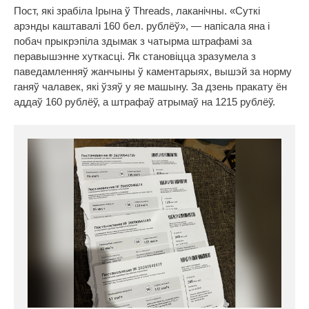
Пост, які зрабіла Ірына ў Threads, лаканічны. «Суткі
арэнды каштавалі 160 бел. рублёў», — напісала яна і
побач прыкрэпіла здымак з чатырма штрафамі за
перавышэнне хуткасці. Як становіцца зразумела з
паведамленняў жанчыны ў каментарыях, вышэй за норму
ганяў чалавек, які ўзяў у яе машыну. За дзень пракату ён
аддаў 160 рублёў, а штрафаў атрымаў на 1215 рублёў.