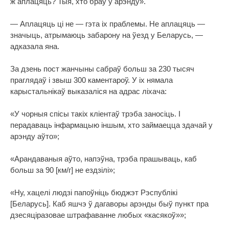
ж аплацяць? Тыя, хто браў у арэнду».
— Аплацяць ці не — гэта іх праблемы. Не аплацяць —
значыць, атрымаюць забарону на ўезд у Беларусь, —
адказала яна.
За дзень пост жанчыны сабраў больш за 230 тысяч
праглядаў і звыш 300 каментароў. У іх нямала
карыстальнікаў выказаліся на адрас ліхача:
«У чорныя спісы такіх кліентаў трэба заносіць. І
перадаваць інфармацыю іншым, хто займаецца здачай у
арэнду аўто»;
«Арандаваныя аўто, напэўна, трэба прашываць, каб
больш за 90 [км/г] не ездзілі»;
«Ну, хацелі людзі папоўніць бюджэт Рэспублікі
[Беларусь]. Каб яшчэ ў дагаворы арэнды быў пункт пра
дзесяціразовае штрафаванне любых «касякоў»»;