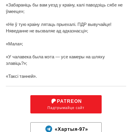
«Забараніць бы вам уезд у краіну, калі паводзіць сябе не
ўмееце»;
«Не ў тую краіну лятаць прыехалі. ПДР вывучайце!
Няведанне не вызваляе ад адказнасці»;
«Мала»;
«У чалавека была мэта — усе камеры на шляху
злавіць?»;
«Таксі танней».
PATREON
Падтрымайце сайт
«Хартыя-97»