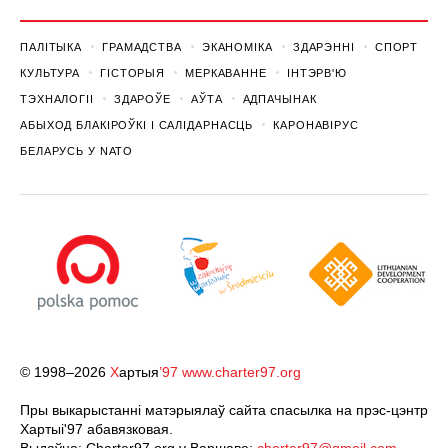
ПАЛІТЫКА
ГРАМАДСТВА
ЭКАНОМІКА
ЗДАРЭННI
СПОРТ
КУЛЬТУРА
ГІСТОРЫЯ
МЕРКАВАННЕ
ІНТЭРВ'Ю
ТЭХНАЛОГІІ
ЗДАРОЎЕ
АЎТА
АДПАЧЫНАК
АБЫХОД БЛАКІРОЎКІ І САЛІДАРНАСЦЬ
КАРОНАВІРУС
БЕЛАРУСЬ У NATO
© 1998–2026
Х
артыя
’97
www.charter97.org
Пры выкарыстанні матэрыялаў сайта спасылка на прэс-цэнтр
Хартыi'97 абавязковая.