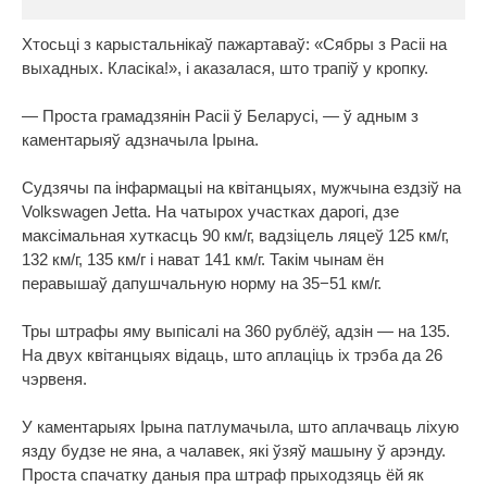
Хтосьці з карыстальнікаў пажартаваў: «Сябры з Расіі на
выхадных. Класіка!», і аказалася, што трапіў у кропку.
— Проста грамадзянін Расіі ў Беларусі, — ў адным з
каментарыяў адзначыла Ірына.
Судзячы па інфармацыі на квітанцыях, мужчына ездзіў на
Volkswagen Jetta. На чатырох участках дарогі, дзе
максімальная хуткасць 90 км/г, вадзіцель ляцеў 125 км/г,
132 км/г, 135 км/г і нават 141 км/г. Такім чынам ён
перавышаў дапушчальную норму на 35−51 км/г.
Тры штрафы яму выпісалі на 360 рублёў, адзін — на 135.
На двух квітанцыях відаць, што аплаціць іх трэба да 26
чэрвеня.
У каментарыях Ірына патлумачыла, што аплачваць ліхую
язду будзе не яна, а чалавек, які ўзяў машыну ў арэнду.
Проста спачатку даныя пра штраф прыходзяць ёй як