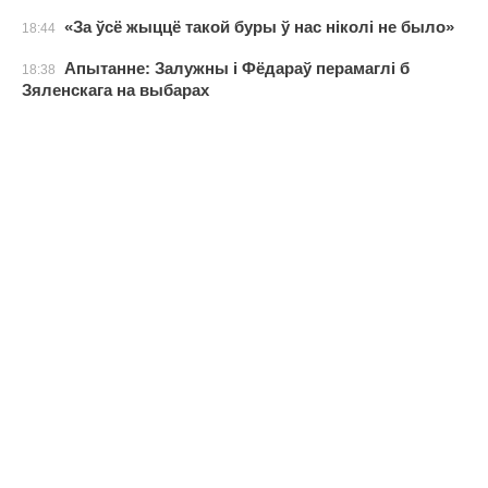
«За ўсё жыццё такой буры ў нас ніколі не было»
18:44
Апытанне: Залужны і Фёдараў перамаглі б
18:38
Зяленскага на выбарах