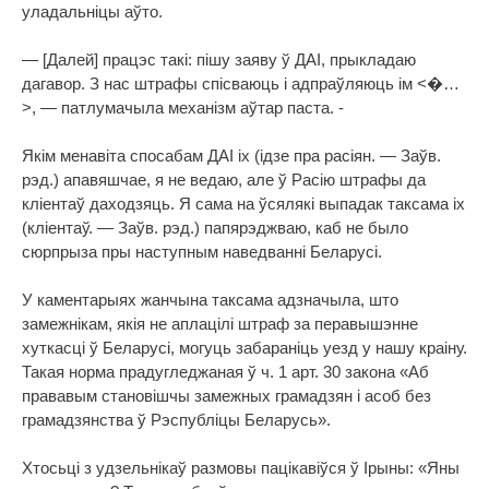
уладальніцы аўто.
— [Далей] працэс такі: пішу заяву ў ДАІ, прыкладаю
дагавор. З нас штрафы спісваюць і адпраўляюць ім <�…
>, — патлумачыла механізм аўтар паста. -
Якім менавіта спосабам ДАІ іх (ідзе пра расіян. — Заўв.
рэд.) апавяшчае, я не ведаю, але ў Расію штрафы да
кліентаў даходзяць. Я сама на ўсялякі выпадак таксама іх
(кліентаў. — Заўв. рэд.) папярэджваю, каб не было
сюрпрыза пры наступным наведванні Беларусі.
У каментарыях жанчына таксама адзначыла, што
замежнікам, якія не аплацілі штраф за перавышэнне
хуткасці ў Беларусі, могуць забараніць уезд у нашу краіну.
Такая норма прадугледжаная ў ч. 1 арт. 30 закона «Аб
прававым становішчы замежных грамадзян і асоб без
грамадзянства ў Рэспубліцы Беларусь».
Хтосьці з удзельнікаў размовы пацікавіўся ў Ірыны: «Яны