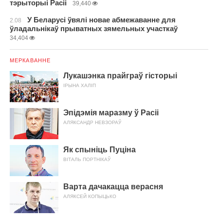
тэрыторыі Расіі
39,440
У Беларусі ўвялі новае абмежаванне для
2.08
ўладальнікаў прыватных зямельных участкаў
34,404
МЕРКАВАННЕ
Лукашэнка прайграў гісторыі
ІРЫНА ХАЛІП
Эпідэмія маразму ў Расіі
АЛЯКСАНДР НЕВЗОРАЎ
Як спыніць Пуціна
ВІТАЛЬ ПОРТНІКАЎ
Варта дачакацца верасня
АЛЯКСЕЙ КОПЫЦЬКО