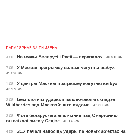
ПАПУЛЯРНАЕ ЗА ТЫДЗЕНЬ
На мяжы Беларусі і Расіі — перапалох
4.08
48,918
У Маскве прагрымеў вельмі магутны выбух
7.08
45,090
У цэнтры Масквы прагрымеў магутны выбух
1.08
43,978
Беспілотнікі ўдарылі па ключавым складзе
3.08
Wildberries пад Масквой: што вядома
42,866
Фота беларускага апалчэння пад Смаргонню
3.08
выклікалі смех у Сеціве
40,148
ЗСУ пачалі наносіць удары па новых аб’ектах на
4.08