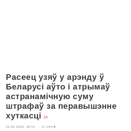
Расеец узяў у арэнду ў
Беларусі аўто і атрымаў
астранамічную суму
штрафаў за перавышэнне
хуткасці
24
31.05.2026, 18:51
17,162