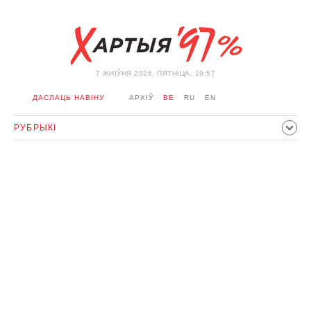
7 ЖНIЎНЯ 2026, ПЯТНІЦА, 19:57
ДАСЛАЦЬ НАВІНУ
АРХІЎ
BE
RU
EN
РУБРЫКІ
ПАЛІТЫКА
ГРАМАДСТВА
ЭКАНОМІКА
ЗДАРЭННI
СПОРТ
КУЛЬТУРА
ГІСТОРЫЯ
МЕРКАВАННЕ
ІНТЭРВ'Ю
ТЭХНАЛОГІІ
ЗДАРОЎЕ
АЎТА
АДПАЧЫНАК
АБЫХОД БЛАКІРОЎКІ І САЛІДАРНАСЦЬ
КАРОНАВІРУС
БЕЛАРУСЬ У NATO