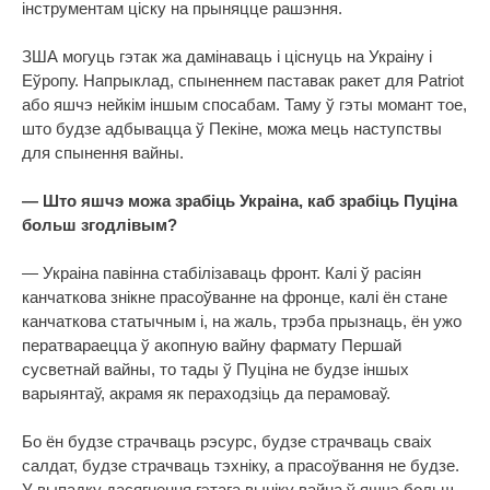
інструментам ціску на прыняцце рашэння.
ЗША могуць гэтак жа дамінаваць і ціснуць на Украіну і
Еўропу. Напрыклад, спыненнем паставак ракет для Patriot
або яшчэ нейкім іншым спосабам. Таму ў гэты момант тое,
што будзе адбывацца ў Пекіне, можа мець наступствы
для спынення вайны.
— Што яшчэ можа зрабіць Украіна, каб зрабіць Пуціна
больш згодлівым?
— Украіна павінна стабілізаваць фронт. Калі ў расіян
канчаткова знікне прасоўванне на фронце, калі ён стане
канчаткова статычным і, на жаль, трэба прызнаць, ён ужо
ператвараецца ў акопную вайну фармату Першай
сусветнай вайны, то тады ў Пуціна не будзе іншых
варыянтаў, акрамя як пераходзіць да перамоваў.
Бо ён будзе страчваць рэсурс, будзе страчваць сваіх
салдат, будзе страчваць тэхніку, а прасоўвання не будзе.
У выпадку дасягнення гэтага выніку вайна ў яшчэ больш