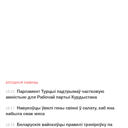
АПОШНІЯ НАВІНЫ
Парламент Турцыі падтрымаў частковую
18:23
амністыю для Рабочай партыі Курдыстана
Навукоўцы ўвялі гены свінні ў салату, каб яна
18:17
набыла смак мяса
Беларускія вайскоўцы правялі трэніроўку па
18:15