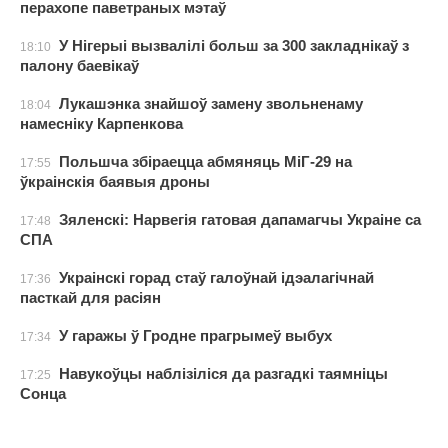
перахопе паветраных мэтаў
У Нігерыі вызвалілі больш за 300 закладнікаў з
18:10
палону баевікаў
Лукашэнка знайшоў замену звольненаму
18:04
намесніку Карпенкова
Польшча збіраецца абмяняць МіГ-29 на
17:55
ўкраінскія баявыя дроны
Зяленскі: Нарвегія гатовая дапамагчы Украіне са
17:48
СПА
Украінскі горад стаў галоўнай ідэалагічнай
17:36
пасткай для расіян
У гаражы ў Гродне прагрымеў выбух
17:34
Навукоўцы наблізіліся да разгадкі таямніцы
17:25
Сонца