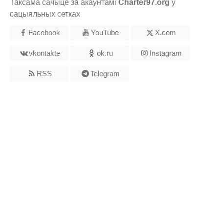
Таксама сачыце за акаўнтамі
Charter97.org
у
сацыяльных сетках
Facebook
YouTube
X.com
vkontakte
ok.ru
Instagram
RSS
Telegram