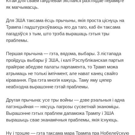
Кітай для сваёй гандлёвай экспансіі разглядае перамір'е
як магчымасць.
Для ЗША таксама ёсць прычыны, якія проста ціснуць на
Трампа і падштурхоўваюць яго да таго, каб ён таксама
пагадзіўся з тым, што трэба вырашаць гэтыя тры
праблемы.
Першая прычына — гэта, вядома, выбары. 3 лістапада
пройдуць выбары ў ЗША, і калі Рэспубліканская партыя
прайграе абедзве палаты парламента, то Трамп можа
атрымаць не толькі імпічмент, але нават канец свайго
кіравання. Пра гэта многія кажуць. Таму яму цяпер
неабходна вырашэнне гэтай праблемы.
Другая прычына: усе тры войны — дзве рэальныя і адна
патэнцыйная — нясуць пагрозы сусветнай эканоміцы.
Вырашэнне гэтых праблем дапаможа Трампу і ЗША
вырашыць свае эканамічныя праблемы, якія існуюць.
Ну і трэцяе — гэта таксама мара Трампа пра Нобелеўскую