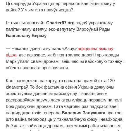
Ці сапраўды Украіна цяпер перахоплівае ініцыятыву ў
вайне? У чым гэта праяўляецца?
Гэтыя пытанні сайт
Charter97.org
задаў украінскаму
палітычнаму дзеячу, экс-дэпутату Вярхоўнай Рады
Барыславу Берэзу
:
— Некалькі дзён таму палк «Азоў»
афіцыйна выклаў
відэа
, дзе паказвае, як ён кантралюе дарогі і прыгарады
Марыупаля сваімі дронамі, знішчаючы вайсковую тэхніку і
аб'екты ваеннага прызначэння.
Калі паглядзець на карту, то нават па прамой гэта 120
кіламетраў. То бок фактычна сёння Украіна дзякуючы
эфектыўным дзеянням вайскоўцаў і інавацыйным
распрацоўкам навучылася атрымліваць перавагу на полі
бою дзякуючы дронам. Гэта чарговы раз падкрэслівае і
пацвярджае тэзіс генерала
Валерыя Залужнага
пра тое,
што вайна пераходзіць у тэхналагічную фазу і неабходна
ўсё ж такі займацца дронамі, наземнымі рабатызаванымі