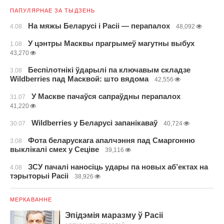
ПАПУЛЯРНАЕ ЗА ТЫДЗЕНЬ
На мяжы Беларусі і Расіі — перапалох
4.08
48,092
У цэнтры Масквы прагрымеў магутны выбух
1.08
43,270
Беспілотнікі ўдарылі па ключавым складзе
3.08
Wildberries пад Масквой: што вядома
42,556
У Маскве пачаўся сапраўдны перапалох
31.07
41,220
Wildberries у Беларусі запанікаваў
30.07
40,724
Фота беларускага апалчэння пад Смаргонню
3.08
выклікалі смех у Сеціве
39,116
ЗСУ пачалі наносіць удары па новых аб’ектах на
4.08
тэрыторыі Расіі
38,926
МЕРКАВАННЕ
Эпідэмія маразму ў Расіі