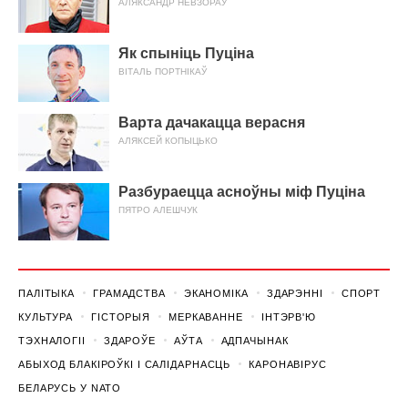
АЛЯКСАНДР НЕВЗОРАЎ
Як спыніць Пуціна
ВІТАЛЬ ПОРТНІКАЎ
Варта дачакацца верасня
АЛЯКСЕЙ КОПЫЦЬКО
Разбураецца асноўны міф Пуціна
ПЯТРО АЛЕШЧУК
ПАЛІТЫКА
ГРАМАДСТВА
ЭКАНОМІКА
ЗДАРЭННI
СПОРТ
КУЛЬТУРА
ГІСТОРЫЯ
МЕРКАВАННЕ
ІНТЭРВ'Ю
ТЭХНАЛОГІІ
ЗДАРОЎЕ
АЎТА
АДПАЧЫНАК
АБЫХОД БЛАКІРОЎКІ І САЛІДАРНАСЦЬ
КАРОНАВІРУС
БЕЛАРУСЬ У NATO