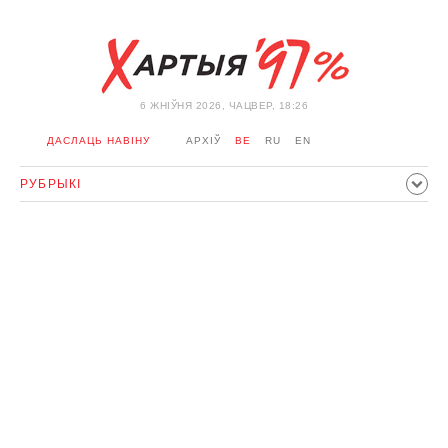
6 ЖНIЎНЯ 2026, ЧАЦВЕР, 18:26
ДАСЛАЦЬ НАВІНУ
АРХІЎ
BE
RU
EN
РУБРЫКІ
ПАЛІТЫКА
ГРАМАДСТВА
ЭКАНОМІКА
ЗДАРЭННI
СПОРТ
КУЛЬТУРА
ГІСТОРЫЯ
МЕРКАВАННЕ
ІНТЭРВ'Ю
ТЭХНАЛОГІІ
ЗДАРОЎЕ
АЎТА
АДПАЧЫНАК
АБЫХОД БЛАКІРОЎКІ І САЛІДАРНАСЦЬ
КАРОНАВІРУС
БЕЛАРУСЬ У NATO