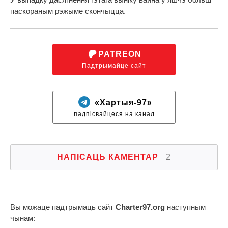
паскораным рэжыме скончыцца.
PATREON
Падтрымайце сайт
«Хартыя-97»
падпісвайцеся на канал
НАПІСАЦЬ КАМЕНТАР
2
Вы можаце падтрымаць сайт
Charter97.org
наступным
чынам: