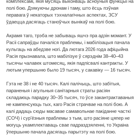
комплексамі, якія мусяць выконваць асноўныя функцыі на
полі бою. Дзякуючы дронам і таму, што ёсць пэўная
перавага ў некаторых тэхналагічных аспектах, ЗСУ
ўдаецца дасягаць станоўчых вынікаў на полі бою.
Акрамя таго, трэба не забываць яшчэ пра адзін момант. У
Расіі сапраўды пачаліся праблемы, і мабілізацыя пачала
кульгаць на абедзве ногі. Да лютага 2026 года афіцыйна
Расія прызнавала, што мабілізуе ў сярэднім 38–40–43
тысячы чалавек штомесяц, якія падпісвалі кантракты. У
лютым упершыню было 19 тысяч, у сакавіку — 16 тысяч.
Гэта не 38 і не 40 тысяч. Калі палічыць, што забітыя,
параненыя і агульныя санітарныя страты расіян
складаюць парадку 30–35 тысяч, то ўсе закантрактаваныя
не кампенсуюць тых, каго Расія страчвае на полі бою. А
калі дадаць сюды масавае самавольнае пакіданне часткі
(СОЧ) і сур'ёзныя праблемы з тым, што расіяне цяпер не
могуць укамплектаваць свае падраздзяленні, то Украіна
ўпершыню пачала дасягаць парытэту на полі бою.