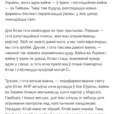
Украіны, яшчэ адна вайна — ў Іране, і патэнцыйная вайна
— за Тайвань. Таму там будуць разглядацца новыя
фарматы бяспекі і перапісвацца ўмовы, у якіх цяпер
знаходзіцца свет.
Для Кітая гэта неабходна па трох прычынах. Першая —
гэта рэпутацыйныя плюсы, якія яны атрымліваюць:
маўляў, ЗША не змаглі дамагчыся, а мы такія міратворцы,
мы гэта зробім. Другая, і гэта таксама даволі важна, —
чаканне так званага эканамічнага цуду. Вайна ва Украіне і
вайна ў Іране не даюць Кітаю стаць эканомікай нумар
адзін у свеце, а гэта ясна прапісана ў плане Кампартыі
Кітая і з'яўляецца галоўнай мэтай Сі.
Трэцяя, і гэта вельмі важна, — перафарматаванне свету
для Кітая. КНР актыўна хоча рухацца ў бок Еўропы, вайна
ва Украіне блакуе магчымасць куплі партоў у Марселі,
Гамбургу і іншых месцах, дзе яны хочуць іх набыць для
атрымання кантролю над лагістычнымі ланцужкамі.
Нагадаю: Кітай ваюе не зброяй, Кітай ваюе юанем. Таму