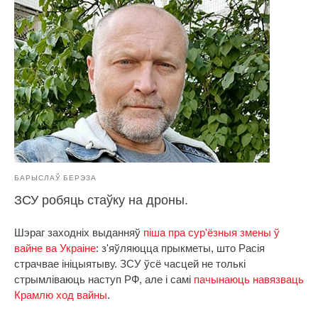
БАРЫСЛАЎ БЕРЭЗА
ЗСУ робяць стаўку на дроны.
Шэраг заходніх выданняў
піша пра сур'ёзныя змены ў
вайне ва Украіне
: з'яўляюцца прыкметы, што Расія
страчвае ініцыятыву. ЗСУ ўсё часцей не толькі
стрымліваюць наступ РФ, але і самі
пачынаюць навязваць
Крамлю ход вайны
.