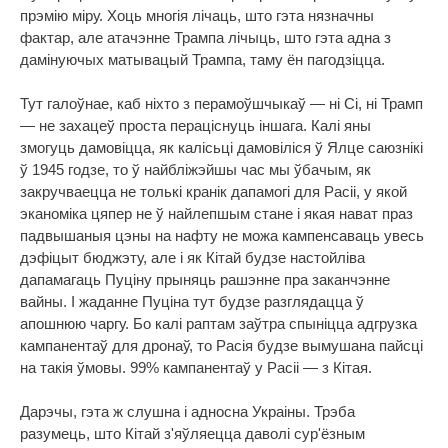
прэмію міру. Хоць многія лічаць, што гэта нязначны
фактар, але атачэнне Трампа лічыць, што гэта адна з
дамінуючых матывацый Трампа, таму ён пагодзіцца.
Тут галоўнае, каб ніхто з перамоўшчыкаў — ні Сі, ні Трамп
— не захацеў проста пераціснуць іншага. Калі яны
змогуць дамовіцца, як калісьці дамовіліся ў Ялце саюзнікі
ў 1945 годзе, то ў найбліжэйшы час мы ўбачым, як
закручваецца не толькі кранік дапамогі для Расіі, у якой
эканоміка цяпер не ў найлепшым стане і якая нават праз
падвышаныя цэны на нафту не можа кампенсаваць увесь
дэфіцыт бюджэту, але і як Кітай будзе настойліва
дапамагаць Пуціну прыняць рашэнне пра заканчэнне
вайны. І жаданне Пуціна тут будзе разглядацца ў
апошнюю чаргу. Бо калі раптам заўтра спыніцца адгрузка
кампанентаў для дронаў, то Расія будзе вымушана пайсці
на такія ўмовы. 99% кампанентаў у Расіі — з Кітая.
Дарэчы, гэта ж слушна і адносна Украіны. Трэба
разумець, што Кітай з'яўляецца даволі сур'ёзным