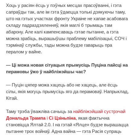
Хоць у расіян ёсць у пэўных месцах прасоўванні, і гэта
сапраўды так, але ім гэта ўдаецца толькі дзякуючы таму,
што на гэтых участках фронту Украіне не хапае асабовага
складу падраздзяленняў, якія маглі б трымаць там
абарону. Але калі кампенсаваць гэтае пытанне, а гэта
можна зрабіць, вырашыўшы праблему мабілізацыі, СОЧ і
тэрмінаў службы, тады можна будзе гаварыць пра
пералом у вайне.
— Ці можа новая сітуацыя прымусіць Пуціна пайсці на
перамовы ўжо ў найбліжэйшы час?
— Пуцін цяпер можа хацець або не хацець, але ёсць
сілы, якія могуць прымусіць яго да перамоваў. Напрыклад,
Кітай.
Таму трэба ўважліва сачыць за
найбліжэйшай сустрэчай
Дональда Трампа
і
Сі Цзіньпіна
, якая фактычна
становіцца Ялтай 2.0. І на гэтай «Ялце» будзе вырашацца
пытанне трох войнаў. Адна вайна — гэта Расія супраць