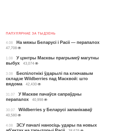
ПАПУЛЯРНАЕ ЗА ТЫДЗЕНЬ
На мяжы Беларусі і Расіі — перапалох
4.08
47,708
У цэнтры Масквы прагрымеў магутны
1.08
выбух
43,074
Беспілотнікі ўдарылі па ключавым
3.08
складзе Wildberries пад Масквой: што
вядома
42,430
У Маскве пачаўся сапраўдны
31.07
перапалох
40,998
Wildberries у Беларусі запанікаваў
30.07
40,580
ЗСУ пачалі наносіць удары па новых
4.08
аб’ектах на тэрыторыі Расіі
38,676