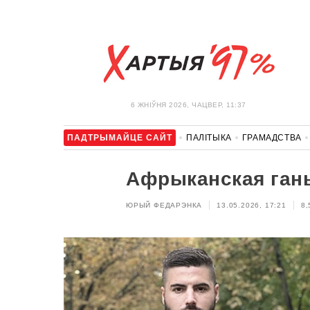
6 ЖНIЎНЯ 2026, ЧАЦВЕР, 11:37
ПАДТРЫМАЙЦЕ САЙТ
ПАЛІТЫКА
ГРАМАДСТВА
АЎТА
АДПАЧЫНАК
АБЫХОД БЛАКІРОЎКІ І САЛІДАР
Афрыканская гань
ЮРЫЙ ФЕДАРЭНКА
13.05.2026, 17:21
8,