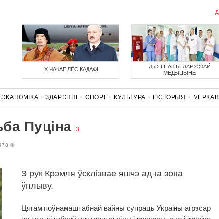
Д
ДЫЯГНАЗ БЕЛАРУСКАЙ
ІХ ЧАКАЕ ЛЁС КАДАФІ
МЕДЫЦЫНЕ
ЭКАНОМІКА
ЗДАРЭННI
СПОРТ
КУЛЬТУРА
ГІСТОРЫЯ
МЕРКА
НАСЦЬ
КАРОНАВІРУС
БЕЛАРУСЬ У NATO
ба Пуціна
3
578
З рук Крэмля ўсклізвае яшчэ адна зона
ўплыву.
Цягам поўнамаштабнай вайны супраць Украіны агрэсар
не толькі губляў унутраныя сілы і рэсурсы, але і імкліва