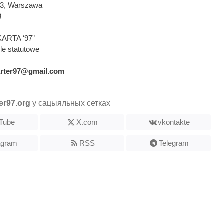
593, Warszawa
3
KARTA ‘97”
le statutowe
arter97@gmail.com
er97.org
у сацыяльных сетках
Tube
X.com
vkontakte
agram
RSS
Telegram