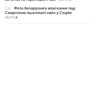
Фота беларускага апалчэння пад
3.08
Смаргонню выклікалі смех у Сеціве
38,670