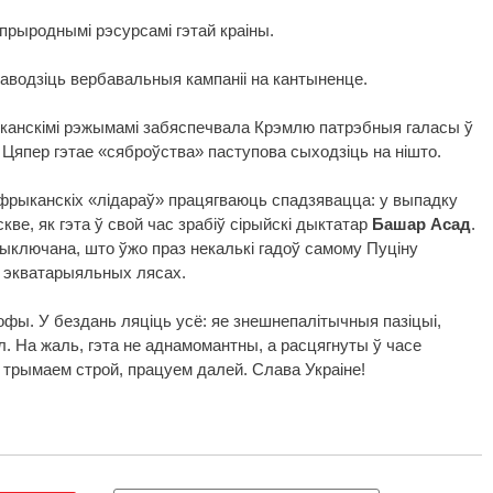
 прыроднымі рэсурсамі гэтай краіны.
раводзіць вербавальныя кампаніі на кантыненце.
ыканскімі рэжымамі забяспечвала Крэмлю патрэбныя галасы ў
 Цяпер гэтае «сяброўства» паступова сыходзіць на нішто.
фрыканскіх «лідараў» працягваюць спадзявацца: у выпадку
ве, як гэта ў свой час зрабіў сірыйскі дыктатар
Башар Асад
.
выключана, што ўжо праз некалькі гадоў самому Пуціну
 экватарыяльных лясах.
фы. У бездань ляціць усё: яе знешнепалітычныя пазіцыі,
л. На жаль, гэта не аднамомантны, а расцягнуты ў часе
 трымаем строй, працуем далей. Слава Украіне!