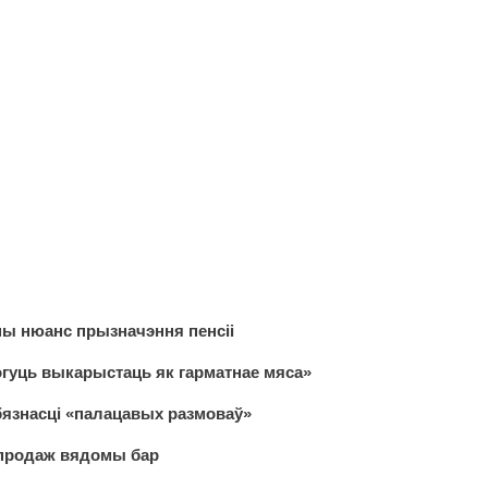
ны нюанс прызначэння пенсіі
гуць выкарыстаць як гарматнае мяса»
язнасці «палацавых размоваў»
 продаж вядомы бар