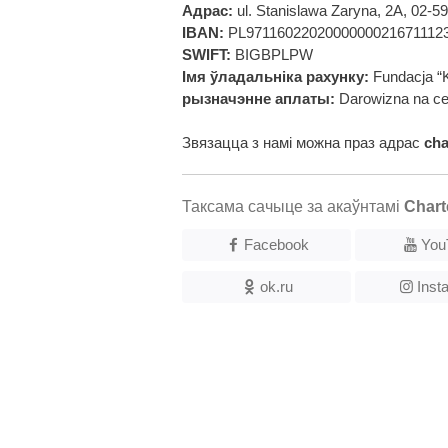
Адрас:
ul. Stanislawa Zaryna, 2A, 02-
IBAN:
PL9711602202000000021671112
SWIFT:
BIGBPLPW
Імя ўладальніка рахунку:
Fundacja “
рызначэнне аплаты:
Darowizna na ce
Звязацца з намі можна праз адрас
ch
Таксама сачыце за акаўнтамі
Chart
Facebook
You
ok.ru
Inst