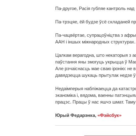
Па-другое, Расія губляе кантроль над
Па-трэцяе, ёй будзе ўсё складаней п
Па-чацвёртае, супрацоўніцтва з афр
ААН і іншых міжнародных структурах.
Цалкам верагодна, што некаторыя з а
паўстання яны змогуць укрыцца ў Маск
Але рэчаіснасць мае сваю іронію: не 
давядзецца шукаць прытулак недзе ў
Недаімперыя набліжаецца да катастро
эканоміка і, вядома, ваенны патэнцыя
працэс. Працы ў нас яшчэ шмат. Таму
Юрый Федарэнка,
«Фэйсбук»