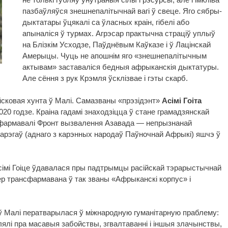
пазбаўляўся знешнепалітычнай вагі ў свеце. Яго сябры-
дыктатары ўцякалі са ўласных краін, гібелі або
апыналіся ў турмах. Агрэсар практычна страціў уплыў
на Блізкім Усходзе, Паўднёвым Каўказе і ў Лацінскай
Амерыцы. Чуць не апошнім яго «знешнепалітычным
актывам» заставаліся бедныя афрыканскія дыктатуры.
Але сёння з рук Крэмля ўсклізвае і гэты скарб.
йсковая хунта ў Малі. Самазваны «прэзідэнт»
Асімі Гоіта
020 годзе. Краіна гадамі знаходзіцца ў стане грамадзянскай
сфармавалі Фронт вызвалення Азавада — непрызнанай
уарэгаў (аднаго з карэнных народаў Паўночнай Афрыкі) яшчэ ў
сімі Гоіце ўдавалася пры падтрымцы расійскай тэрарыстычнай
р трансфармавана ў так званы «Афрыканскі корпус» і
ў Малі ператварылася ў міжнародную гуманітарную праблему:
лі пра масавыя забойствы, згвалтаванні і іншыя злачынствы,