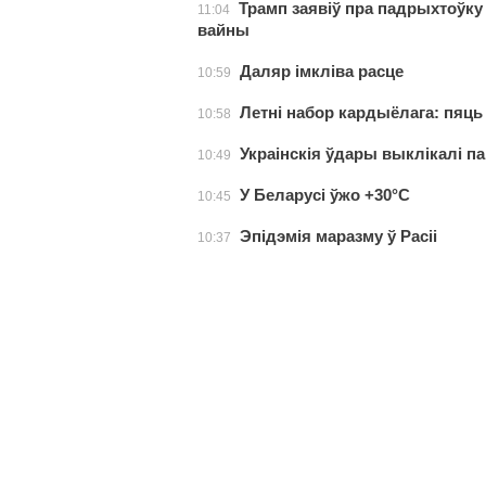
Трамп заявіў пра падрыхтоўку
11:04
вайны
Даляр імкліва расце
10:59
Летні набор кардыёлага: пяць 
10:58
Украінскія ўдары выклікалі п
10:49
У Беларусі ўжо +30°С
10:45
Эпідэмія маразму ў Расіі
10:37