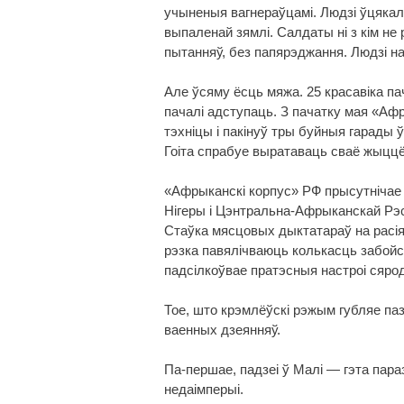
учыненыя вагнераўцамі. Людзі ўцякалі
выпаленай зямлі. Салдаты ні з кім не
пытанняў, без папярэджання. Людзі на
Але ўсяму ёсць мяжа. 25 красавіка пач
пачалі адступаць. З пачатку мая «Афр
тэхніцы і пакінуў тры буйныя гарады ў
Гоіта спрабуе выратаваць сваё жыццё 
«Афрыканскі корпус» РФ прысутнічае і
Нігеры і Цэнтральна-Афрыканскай Рэс
Стаўка мясцовых дыктатараў на расіян
рэзка павялічваюць колькасць забойст
падсілкоўвае пратэсныя настроі сярод
Тое, што крэмлёўскі рэжым губляе па
ваенных дзеянняў.
Па-першае, падзеі ў Малі — гэта пара
недаімперыі.