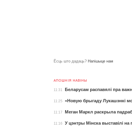
Ёсць што дадаць?
Напішыце нам
АПОШНІЯ НАВІНЫ
Беларусам распавялі пра важ
11:31
«Новую брыгаду Лукашэнкі мо
11:25
Меган Маркл раскрыла падраб
11:17
У цэнтры Мінска выставілі на
11:16