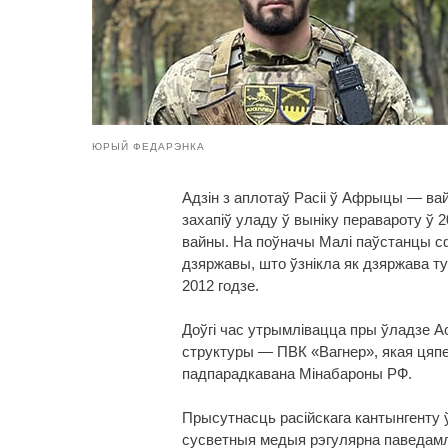
ЮРЫЙ ФЕДАРЭНКА
Адзін з аплотаў Расіі ў Афрыцы — ва
захапіў уладу ў выніку перавароту ў 2
вайны. На поўначы Малі паўстанцы 
дзяржавы, што ўзнікла як дзяржава т
2012 годзе.
Доўгі час утрымлівацца пры ўладзе А
структуры — ПВК «Вагнер», якая цяпе
падпарадкавана Мінабароны РФ.
Прысутнасць расійскага кантынгенту 
сусветныя медыя рэгулярна паведамля