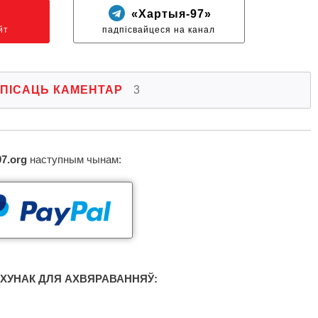
N
«Хартыя-97»
йт
падпісвайцеся на канал
ПІСАЦЬ КАМЕНТАР
3
97.org
наступным чынам:
ХУНАК ДЛЯ АХВЯРАВАННЯЎ: