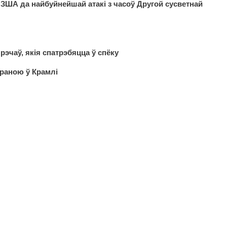
 ЗША да найбуйнейшай атакі з часоў Другой сусветнай
рэчаў, якія спатрэбяцца ў спёку
араною ў Крамлі