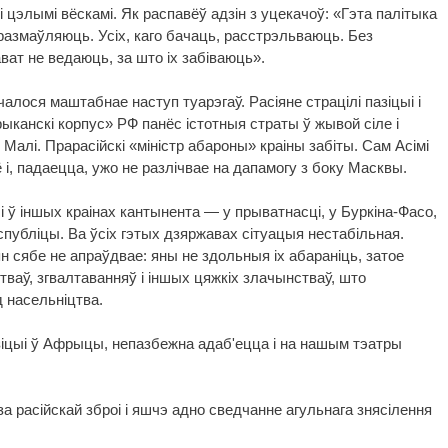
 цэлымі вёскамі. Як распавёў адзін з уцекачоў: «Гэта палітыка
 размаўляюць. Усіх, каго бачаць, расстрэльваюць. Без
ват не ведаюць, за што іх забіваюць».
алося маштабнае наступ туарэгаў. Расіяне страцілі пазіцыі і
ыканскі корпус» РФ панёс істотныя страты ў жывой сіле і
 Малі. Прарасійскі «міністр абароны» краіны забіты. Сам Асімі
і, падаецца, ужо не разлічвае на дапамогу з боку Масквы.
 ў іншых краінах кантынента — у прыватнасці, у Буркіна-Фасо,
публіцы. Ва ўсіх гэтых дзяржавах сітуацыя нестабільная.
 сябе не апраўдвае: яны не здольныя іх абараніць, затое
ваў, згвалтаванняў і іншых цяжкіх злачынстваў, што
 насельніцтва.
зіцыі ў Афрыцы, непазбежна адаб'ецца і на нашым тэатры
за расійскай зброі і яшчэ адно сведчанне агульнага знясілення