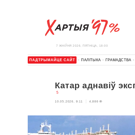
7 ЖНIЎНЯ 2026, ПЯТНІЦА, 18:00
ПАДТРЫМАЙЦЕ САЙТ
ПАЛІТЫКА
ГРАМАДСТВА
АЎТА
АДПАЧЫНАК
АБЫХОД БЛАКІРОЎКІ І САЛІДАР
Катар аднавіў экс
5
10.05.2026, 9:11
4,886