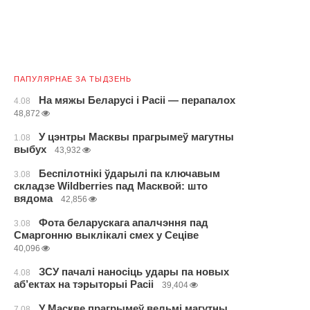
ПАПУЛЯРНАЕ ЗА ТЫДЗЕНЬ
На мяжы Беларусі і Расіі — перапалох
4.08
48,872
У цэнтры Масквы прагрымеў магутны
1.08
выбух
43,932
Беспілотнікі ўдарылі па ключавым
3.08
складзе Wildberries пад Масквой: што
вядома
42,856
Фота беларускага апалчэння пад
3.08
Смаргонню выклікалі смех у Сеціве
40,096
ЗСУ пачалі наносіць удары па новых
4.08
аб’ектах на тэрыторыі Расіі
39,404
У Маскве прагрымеў вельмі магутны
7.08