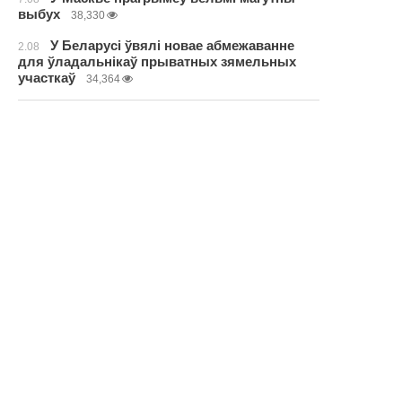
выбух
38,330
У Беларусі ўвялі новае абмежаванне
2.08
для ўладальнікаў прыватных зямельных
участкаў
34,364