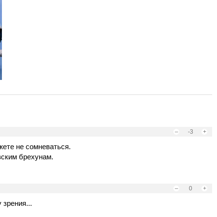
–
-3
+
жете не сомневаться.
вским брехунам.
–
0
+
 зрения...