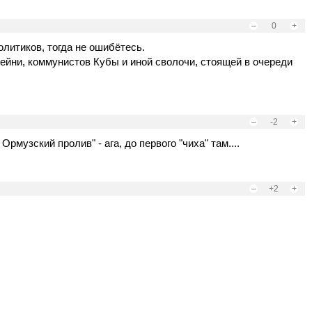
–
0
+
литиков, тогда не ошибётесь.
ейни, коммунистов Кубы и иной сволочи, стоящей в очереди
–
-2
+
рмузский пролив" - ага, до первого "чиха" там....
–
+2
+