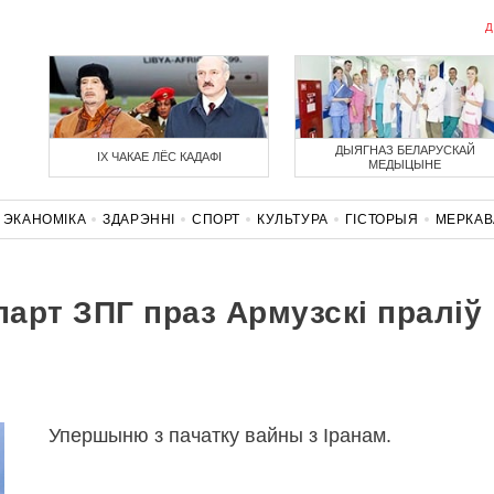
Д
ДЫЯГНАЗ БЕЛАРУСКАЙ
ІХ ЧАКАЕ ЛЁС КАДАФІ
МЕДЫЦЫНЕ
ЭКАНОМІКА
ЗДАРЭННI
СПОРТ
КУЛЬТУРА
ГІСТОРЫЯ
МЕРКА
НАСЦЬ
КАРОНАВІРУС
БЕЛАРУСЬ У NATO
парт ЗПГ праз Армузскі праліў
Упершыню з пачатку вайны з Іранам.