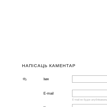
НАПІСАЦЬ КАМЕНТАР
Імя
E-mail
E-mail не будзе апублікаван