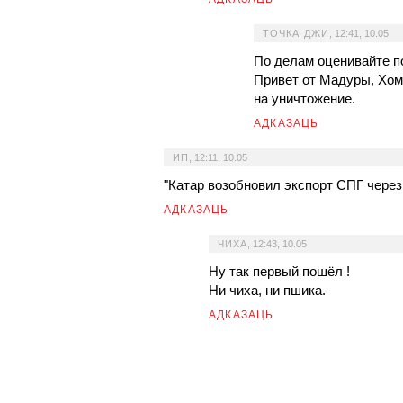
ТОЧКА ДЖИ
,
12:41, 10.05
По делам оценивайте по
Привет от Мадуры, Хом
на уничтожение.
АДКАЗАЦЬ
ИП
,
12:11, 10.05
"Катар возобновил экспорт СПГ через О
АДКАЗАЦЬ
ЧИХА
,
12:43, 10.05
Ну так первый пошёл !
Ни чиха, ни пшика.
АДКАЗАЦЬ