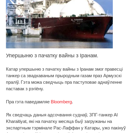
Упершыню з пачатку вайны з Іранам.
Катар упершыню з пачатку вайны з Іранам змог правесці
танкер са звадкаваным прыродным газам праз Армузскі
праліў. Гэта можа сведчыць пра паступовае аднаўленне
паставак з рэгіёну.
Пра гэта паведамляе
Bloomberg
.
Як сведчаць даныя адсочвання суднаў, ЗПГ-танкер Al
Kharaitiyat, які на пачатку месяца быў загружаны на
экспартным тэрмінале Рас-Лаффан у Катары, ужо пакінуў