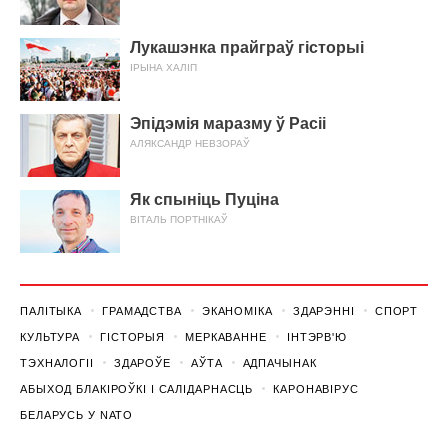
Лукашэнка прайграў гісторыі
ІРЫНА ХАЛІП
Эпідэмія маразму ў Расіі
АЛЯКСАНДР НЕВЗОРАЎ
Як спыніць Пуціна
ВІТАЛЬ ПОРТНІКАЎ
ПАЛІТЫКА
ГРАМАДСТВА
ЭКАНОМІКА
ЗДАРЭННI
СПОРТ
КУЛЬТУРА
ГІСТОРЫЯ
МЕРКАВАННЕ
ІНТЭРВ'Ю
ТЭХНАЛОГІІ
ЗДАРОЎЕ
АЎТА
АДПАЧЫНАК
АБЫХОД БЛАКІРОЎКІ І САЛІДАРНАСЦЬ
КАРОНАВІРУС
БЕЛАРУСЬ У NATO