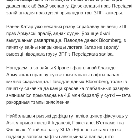
даваенных аб'ёмаў экспарту. Да эскалацыі праз Персідскі
заліў штодня праходзілі прыкладна тры ЗПГ-танкеры.
Раней Катар ужо некалькі разоў спрабаваў вывезці ЗПГ
праз Армузскі праліў, аднак судны ўрэшце былі
вымушаныя развяртацца. Паводле даных Bloomberg, з
пачатку вайны напрыканцы лютага Катар не здолеў
вывезці ніводнага грузу ЗПГ з Персідскага заліва.
Нагадаем, з-за вайны ў Іране і фактычнай блакады
Армузскага праліву сусветныя запасы нафты пачалі
імкліва скарачацца. Паводле даных Bloomberg, толькі з
пачатку сакавіка да канца красавіка глабальныя рэзервы
змяншаліся прыкладна на 4,8 млн барэляў у суткі — гэта
рэкордныя тэмпы знясілення.
Найбольшыя рызыкі дэфіцыту паліва цяпер фіксуюць у
Азіі, у прыватнасці ў Інданезіі, Пакістане, В'етнаме і на
Філіпінах. У той жа час у ЗША і Еўропе таксама хутка
падаюць запасы нафты і авіяцыйнага паліва, што