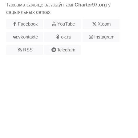
Таксама сачыце за акаўнтамі
Charter97.org
у
сацыяльных сетках
Facebook
YouTube
X.com
vkontakte
ok.ru
Instagram
RSS
Telegram