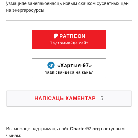
ўзмацняе занепакоенасць новым скачком сусветных цэн
на энергарэсурсы.
PATREON
Падтрымайце сайт
«Хартыя-97»
падпісвайцеся на канал
НАПІСАЦЬ КАМЕНТАР
5
Вы можаце падтрымаць сайт
Charter97.org
наступным
чынам: