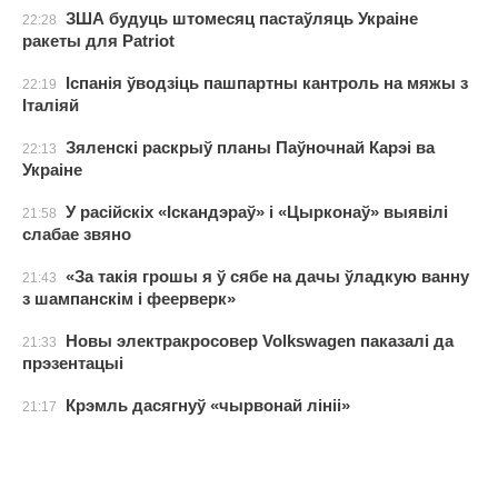
ЗША будуць штомесяц пастаўляць Украіне
22:28
ракеты для Patriot
Іспанія ўводзіць пашпартны кантроль на мяжы з
22:19
Італіяй
Зяленскі раскрыў планы Паўночнай Карэі ва
22:13
Украіне
У расійскіх «Іскандэраў» і «Цырконаў» выявілі
21:58
слабае звяно
«За такія грошы я ў сябе на дачы ўладкую ванну
21:43
з шампанскім і феерверк»
Новы электракросовер Volkswagen паказалі да
21:33
прэзентацыі
Крэмль дасягнуў «чырвонай лініі»
21:17