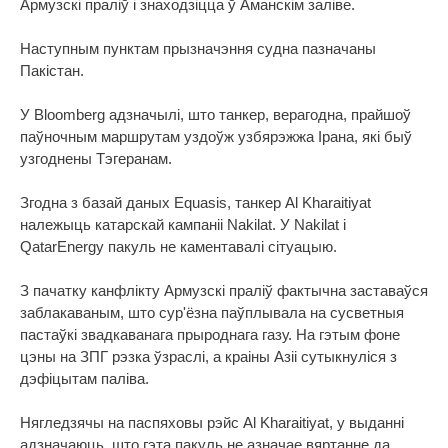
Армузскі праліў і знаходзіцца ў Аманскім заліве.
Наступным пунктам прызначэння судна пазначаны
Пакістан.
У Bloomberg адзначылі, што танкер, верагодна, прайшоў
паўночным маршрутам уздоўж узбярэжжа Ірана, які быў
узгоднены Тэгеранам.
Згодна з базай даных Equasis, танкер Al Kharaitiyat
належыць катарскай кампаніі Nakilat. У Nakilat і
QatarEnergy пакуль не каментавалі сітуацыю.
З пачатку канфлікту Армузскі праліў фактычна заставаўся
заблакаваным, што сур'ёзна паўплывала на сусветныя
пастаўкі звадкаванага прыроднага газу. На гэтым фоне
цэны на ЗПГ рэзка ўзраслі, а краіны Азіі сутыкнуліся з
дэфіцытам паліва.
Нягледзячы на паспяховы рэйс Al Kharaitiyat, у выданні
адзначаюць, што гэта пакуль не азначае вяртанне да