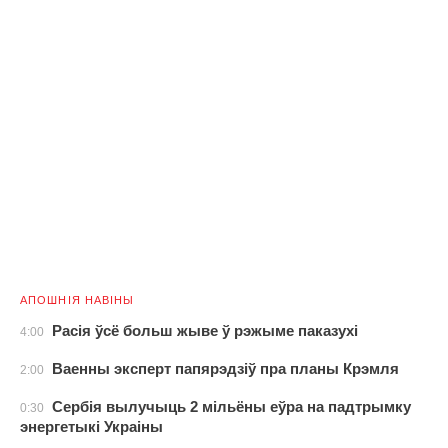
АПОШНІЯ НАВІНЫ
Расія ўсё больш жыве ў рэжыме паказухі
4:00
Ваенны эксперт папярэдзіў пра планы Крэмля
2:00
Сербія вылучыць 2 мільёны еўра на падтрымку
0:30
энергетыкі Украіны