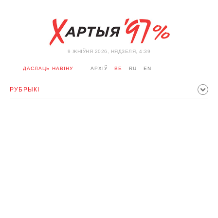
9 ЖНIЎНЯ 2026, НЯДЗЕЛЯ, 4:39
ДАСЛАЦЬ НАВІНУ
АРХІЎ
BE
RU
EN
РУБРЫКІ
ПАЛІТЫКА
ГРАМАДСТВА
ЭКАНОМІКА
ЗДАРЭННI
СПОРТ
КУЛЬТУРА
ГІСТОРЫЯ
МЕРКАВАННЕ
ІНТЭРВ'Ю
ТЭХНАЛОГІІ
ЗДАРОЎЕ
АЎТА
АДПАЧЫНАК
АБЫХОД БЛАКІРОЎКІ І САЛІДАРНАСЦЬ
КАРОНАВІРУС
БЕЛАРУСЬ У NATO