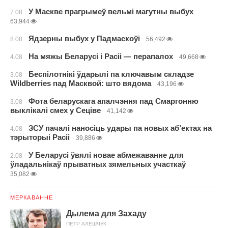
У Маскве прагрымеў вельмі магутны выбух
7.08
63,944
Ядзерны выбух у Падмаскоўі
8.08
56,492
На мяжы Беларусі і Расіі — перапалох
4.08
49,668
Беспілотнікі ўдарылі па ключавым складзе
3.08
Wildberries пад Масквой: што вядома
43,196
Фота беларускага апалчэння пад Смаргонню
3.08
выклікалі смех у Сеціве
41,142
ЗСУ пачалі наносіць удары па новых аб’ектах на
4.08
тэрыторыі Расіі
39,886
У Беларусі ўвялі новае абмежаванне для
2.08
ўладальнікаў прыватных зямельных участкаў
35,082
МЕРКАВАННЕ
Дылема для Захаду
ПЁТР АЛЕШЧУК