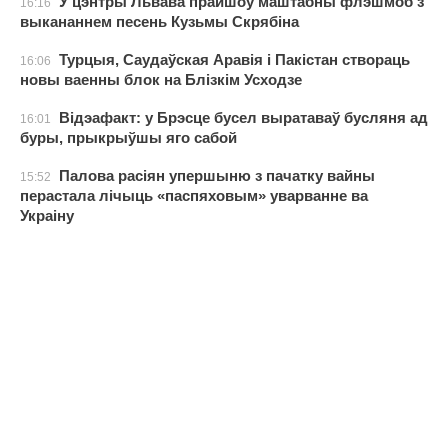
У цэнтры Львава прайшоў маштабны флэшмоб з
16:16
выкананнем песень Кузьмы Скрябіна
Турцыя, Саудаўская Аравія і Пакістан створаць
16:06
новы ваенны блок на Блізкім Усходзе
Відэафакт: у Брэсце бусел выратаваў бусляня ад
16:01
буры, прыкрыўшы яго сабой
Палова расіян упершыню з пачатку вайны
15:52
перастала лічыць «паспяховым» уварванне ва
Украіну