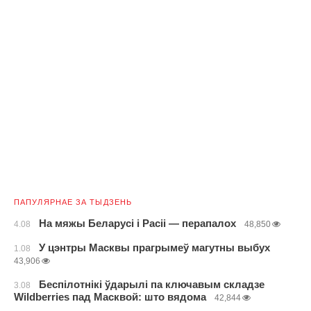
ПАПУЛЯРНАЕ ЗА ТЫДЗЕНЬ
На мяжы Беларусі і Расіі — перапалох
4.08
48,850
У цэнтры Масквы прагрымеў магутны выбух
1.08
43,906
Беспілотнікі ўдарылі па ключавым складзе
3.08
Wildberries пад Масквой: што вядома
42,844