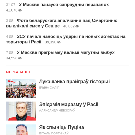
У Маскве пачаўся сапраўдны перапалох
31.07
41,676
Фота беларускага апалчэння пад Смаргонню
3.08
выклікалі смех у Сеціве
40,062
ЗСУ пачалі наносіць удары па новых аб’ектах на
4.08
тэрыторыі Расіі
39,390
У Маскве прагрымеў вельмі магутны выбух
7.08
34,598
МЕРКАВАННЕ
Лукашэнка прайграў гісторыі
ІРЫНА ХАЛІП
Эпідэмія маразму ў Расіі
АЛЯКСАНДР НЕВЗОРАЎ
Як спыніць Пуціна
ВІТАЛЬ ПОРТНІКАЎ