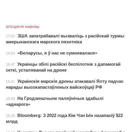
АПОШНІЯ НАВІНЫ
ЗША запатрабавалі вызваліць з расійскай турмы
17:02
амерыканскага марскога пяхотніка
«Беларусы, я ў нас не сумнявалася»
16:54
Украінцы збілі расійскі беспілотнік з дапамогай
16:47
сеткі, усталяванай на дроне
Украінскія марскія дроны атакавалі Ялту падчас
16:41
нарады высокапастаўленых вайскоўцаў РФ
На Гродзеншчыне паляўнічыя здабылі
16:40
«аднарога»
Bloomberg: З 2022 года Кім Чэн Ын назапасіў $22
16:28
млрд