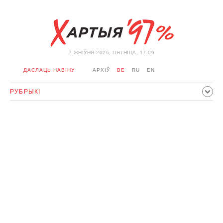
7 ЖНIЎНЯ 2026, ПЯТНІЦА, 17:09
ДАСЛАЦЬ НАВІНУ
АРХІЎ
BE
RU
EN
РУБРЫКІ
ПАЛІТЫКА
ГРАМАДСТВА
ЭКАНОМІКА
ЗДАРЭННI
СПОРТ
КУЛЬТУРА
ГІСТОРЫЯ
МЕРКАВАННЕ
ІНТЭРВ'Ю
ТЭХНАЛОГІІ
ЗДАРОЎЕ
АЎТА
АДПАЧЫНАК
АБЫХОД БЛАКІРОЎКІ І САЛІДАРНАСЦЬ
КАРОНАВІРУС
БЕЛАРУСЬ У NATO