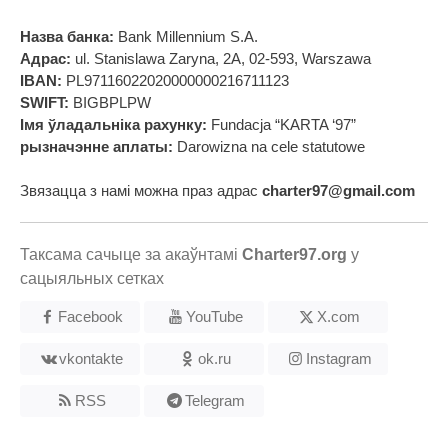
Назва банка:
Bank Millennium S.A.
Адрас:
ul. Stanislawa Zaryna, 2A, 02-593, Warszawa
IBAN:
PL97116022020000000216711123
SWIFT:
BIGBPLPW
Імя ўладальніка рахунку:
Fundacja “KARTA ‘97”
рызначэнне аплаты:
Darowizna na cele statutowe
Звязацца з намі можна праз адрас
charter97@gmail.com
Таксама сачыце за акаўнтамі
Charter97.org
у
сацыяльных сетках
Facebook
YouTube
X.com
vkontakte
ok.ru
Instagram
RSS
Telegram