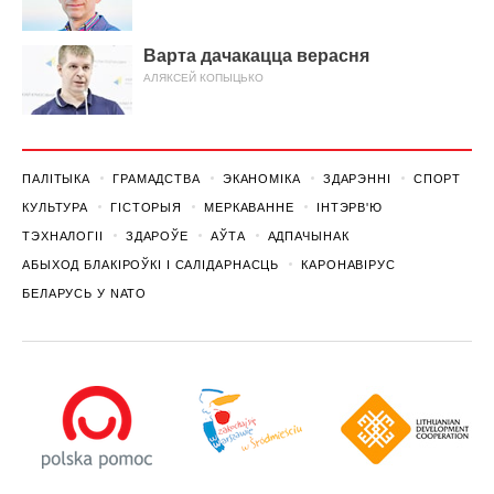
Варта дачакацца верасня
АЛЯКСЕЙ КОПЫЦЬКО
ПАЛІТЫКА
ГРАМАДСТВА
ЭКАНОМІКА
ЗДАРЭННI
СПОРТ
КУЛЬТУРА
ГІСТОРЫЯ
МЕРКАВАННЕ
ІНТЭРВ'Ю
ТЭХНАЛОГІІ
ЗДАРОЎЕ
АЎТА
АДПАЧЫНАК
АБЫХОД БЛАКІРОЎКІ І САЛІДАРНАСЦЬ
КАРОНАВІРУС
БЕЛАРУСЬ У NATO