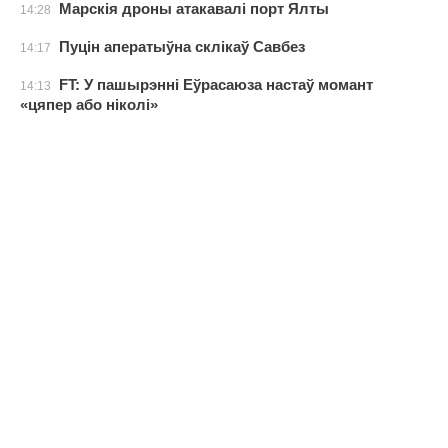
Марскія дроны атакавалі порт Ялты
14:28
Пуцін аператыўна склікаў Савбез
14:17
FT: У пашырэнні Еўрасаюза настаў момант
14:13
«цяпер або ніколі»