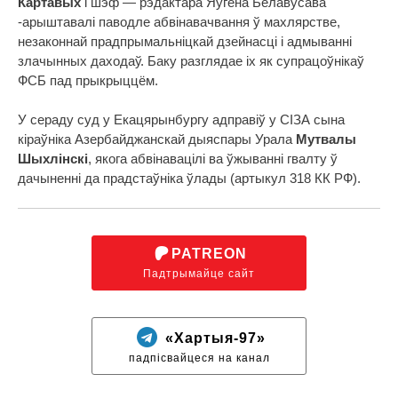
Картавых
і шэф — рэдактара Яўгена Белавусава
-арыштавалі паводле абвінавачвання ў махлярстве,
незаконнай прадпрымальніцкай дзейнасці і адмыванні
злачынных даходаў. Баку разглядае іх як супрацоўнікаў
ФСБ пад прыкрыццём.
У сераду суд у Екацярынбургу адправіў у СІЗА сына
кіраўніка Азербайджанскай дыяспары Урала
Мутвалы
Шыхлінскі
, якога абвінавацілі ва ўжыванні гвалту ў
дачыненні да прадстаўніка ўлады (артыкул 318 КК РФ).
PATREON
Падтрымайце сайт
«Хартыя-97»
падпісвайцеся на канал