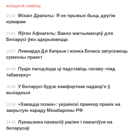
АПОШНІЯ НАВІНЫ
Міхаіл Драпаты: Я не прывык быць другім
15:01
нумарам
Яўген Афнагель: Вакно магчымасцяў для
15:01
Беларусі ўжо адкрываецца
Леанарда Дзі Капрыа і жонка Безаса запускаюць
14:57
сумесны праект
Пуцін пагодзіцца ці падставіць галаву «пад
14:48
табакерку»
У Беларусі будзе камфортнае надвор'е ў
14:45
выхадныя
«Хавацца позна»: украінскі пранкер пранік на
14:38
закрытую нараду Мінабароны РФ
Лукашэнка пахваліў расіян і пажаліўся на
14:33
беларусаў