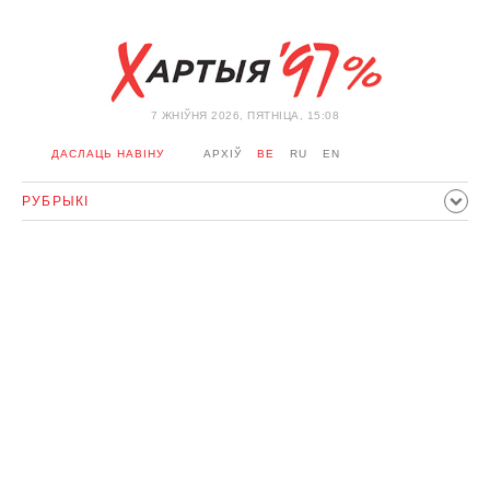
7 ЖНIЎНЯ 2026, ПЯТНІЦА, 15:08
ДАСЛАЦЬ НАВІНУ
АРХІЎ
BE
RU
EN
РУБРЫКІ
ПАЛІТЫКА
ГРАМАДСТВА
ЭКАНОМІКА
ЗДАРЭННI
СПОРТ
КУЛЬТУРА
ГІСТОРЫЯ
МЕРКАВАННЕ
ІНТЭРВ'Ю
ТЭХНАЛОГІІ
ЗДАРОЎЕ
АЎТА
АДПАЧЫНАК
АБЫХОД БЛАКІРОЎКІ І САЛІДАРНАСЦЬ
КАРОНАВІРУС
БЕЛАРУСЬ У NATO