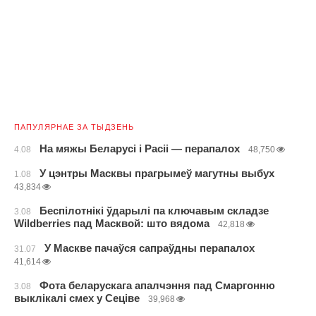
ПАПУЛЯРНАЕ ЗА ТЫДЗЕНЬ
На мяжы Беларусі і Расіі — перапалох
4.08
48,750
У цэнтры Масквы прагрымеў магутны выбух
1.08
43,834
Беспілотнікі ўдарылі па ключавым складзе
3.08
Wildberries пад Масквой: што вядома
42,818
У Маскве пачаўся сапраўдны перапалох
31.07
41,614
Фота беларускага апалчэння пад Смаргонню
3.08
выклікалі смех у Сеціве
39,968