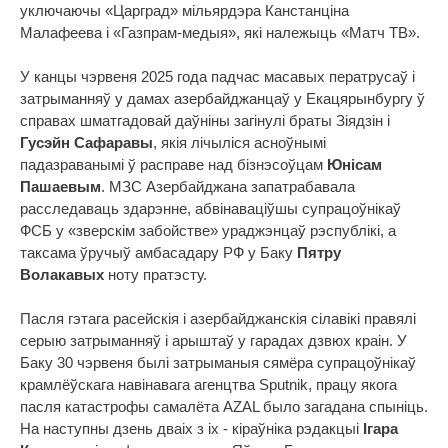
уключаючы «Царград» мільярдэра Канстанціна
Малафеева і «Газпрам-медыя», які належыць «Матч ТВ».
У канцы чэрвеня 2025 года падчас масавых ператрусаў і
затрыманняў у дамах азербайджанцаў у Екацярынбургу ў
справах шматгадовай даўніны загінулі браты Зіядзін і
Гусэйн Сафаравы
, якія лічыліся асноўнымі
падазраванымі ў расправе над бізнэсоўцам
Юнісам
Пашаевым
. МЗС Азербайджана запатрабавала
расследаваць здарэнне, абвінаваціўшы супрацоўнікаў
ФСБ у «зверскім забойстве» ураджэнцаў рэспублікі, а
таксама ўручыў амбасадару РФ у Баку
Пятру
Волакавых
ноту пратэсту.
Пасля гэтага расейскія і азербайджанскія сілавікі правялі
серыю затрыманняў і арыштаў у гарадах дзвюх краін. У
Баку 30 чэрвеня былі затрыманыя сямёра супрацоўнікаў
крамлёўскага навінавага агенцтва Sputnik, працу якога
пасля катастрофы самалёта AZAL было загадана спыніць.
На наступны дзень дваіх з іх - кіраўніка рэдакцыі
Ігара