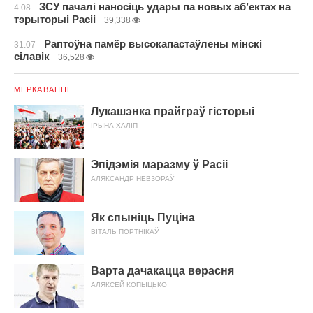
ЗСУ пачалі наносіць удары па новых аб’ектах на
4.08
тэрыторыі Расіі
39,338
Раптоўна памёр высокапастаўлены мінскі
31.07
сілавік
36,528
МЕРКАВАННЕ
Лукашэнка прайграў гісторыі
ІРЫНА ХАЛІП
Эпідэмія маразму ў Расіі
АЛЯКСАНДР НЕВЗОРАЎ
Як спыніць Пуціна
ВІТАЛЬ ПОРТНІКАЎ
Варта дачакацца верасня
АЛЯКСЕЙ КОПЫЦЬКО