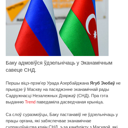
Баку адмовіўся ўдзельнічаць у Эканамічным
савеце СНД.
Першы віцэ-прэм'ер Урада Азербайджана
Ягуб Эюбаў
не
прыедзе ў Маскву на пасяджэнне эканамічнай рады
Садружнасці Незалежных Дзяржаў (СНД). Пра гэта
выданню
Trend
паведаміла дасведчаная крыніца.
Са слоў суразмоўцы, Баку пастанавіў не ўдзельнічаць у
працы органа, які забяспечвае эканамічнае
супрацоўніцтва краін СНД, з-за канфлікту з Масквой, які