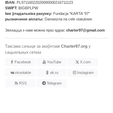
IBAN:
PL97116022020000000216711123
SWIFT:
BIGBPLPW
Імя ўладальніка рахунку:
Fundacja “KARTA ‘97”
рызначэнне аплаты:
Darowizna na cele statutowe
Звязацца з намі можна праз адрас
charter97@gmail.com
Таксама сачыце за акаўнтамі
Charter97.org
у
сацыяльных сетках
Facebook
YouTube
X.com
vkontakte
ok.ru
Instagram
RSS
Telegram