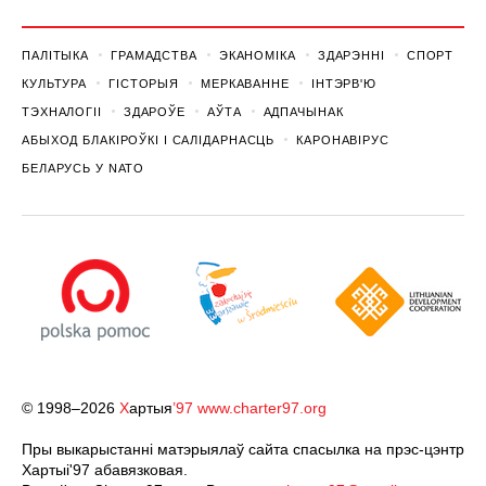
ПАЛІТЫКА
ГРАМАДСТВА
ЭКАНОМІКА
ЗДАРЭННI
СПОРТ
КУЛЬТУРА
ГІСТОРЫЯ
МЕРКАВАННЕ
ІНТЭРВ'Ю
ТЭХНАЛОГІІ
ЗДАРОЎЕ
АЎТА
АДПАЧЫНАК
АБЫХОД БЛАКІРОЎКІ І САЛІДАРНАСЦЬ
КАРОНАВІРУС
БЕЛАРУСЬ У NATO
© 1998–2026
Х
артыя
’97
www.charter97.org
Пры выкарыстанні матэрыялаў сайта спасылка на прэс-цэнтр
Хартыi'97 абавязковая.