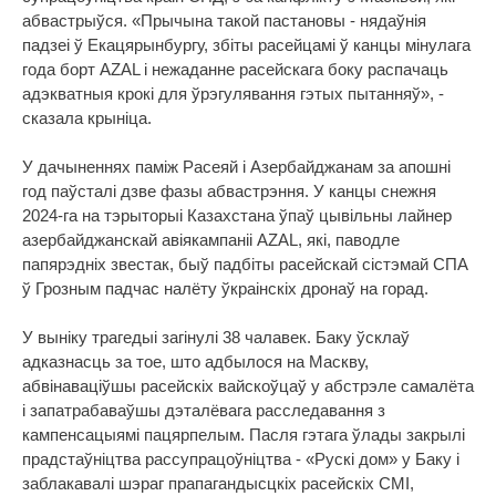
абвастрыўся. «Прычына такой пастановы - нядаўнія
падзеі ў Екацярынбургу, збіты расейцамі ў канцы мінулага
года борт AZAL і нежаданне расейскага боку распачаць
адэкватныя крокі для ўрэгулявання гэтых пытанняў», -
сказала крыніца.
У дачыненнях паміж Расеяй і Азербайджанам за апошні
год паўсталі дзве фазы абвастрэння. У канцы снежня
2024-га на тэрыторыі Казахстана ўпаў цывільны лайнер
азербайджанскай авіякампаніі AZAL, які, паводле
папярэдніх звестак, быў падбіты расейскай сістэмай СПА
ў Грозным падчас налёту ўкраінскіх дронаў на горад.
У выніку трагедыі загінулі 38 чалавек. Баку ўсклаў
адказнасць за тое, што адбылося на Маскву,
абвінаваціўшы расейскіх вайскоўцаў у абстрэле самалёта
і запатрабаваўшы дэталёвага расследавання з
кампенсацыямі пацярпелым. Пасля гэтага ўлады закрылі
прадстаўніцтва рассупрацоўніцтва - «Рускі дом» у Баку і
заблакавалі шэраг прапагандысцкіх расейскіх СМІ,