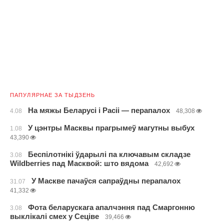
ПАПУЛЯРНАЕ ЗА ТЫДЗЕНЬ
На мяжы Беларусі і Расіі — перапалох
4.08
48,308
У цэнтры Масквы прагрымеў магутны выбух
1.08
43,390
Беспілотнікі ўдарылі па ключавым складзе
3.08
Wildberries пад Масквой: што вядома
42,692
У Маскве пачаўся сапраўдны перапалох
31.07
41,332
Фота беларускага апалчэння пад Смаргонню
3.08
выклікалі смех у Сеціве
39,466