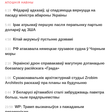
АПОШНІЯ НАВІНЫ
Фёдараў адказаў, ці спадзяецца вярнуцца на
6:19
пасаду міністра абароны Украіны
Ірак атрымаў першую пасля перапынку партыю
5:46
долараў ад ЗША
Кітай акружыў пустыню дрэвамі
4:58
РФ атакавала нямецкае грузавое судна ў Чорным
3:31
моры
Украінскі дрон справакаваў магутную дэтанацыю
2:16
боезапасу расійскага «Града»
Суазаснавальнік архітэктурнай студыі Zrobim
1:06
Architects расказаў пра планы на будучыню
У Беларусі аўтамабілі сталі забруджваць паветра
0:44
больш, чым прадпрыемствы
WP: Трамп вызначыўся з пажаданым
23:59
пераемнікам