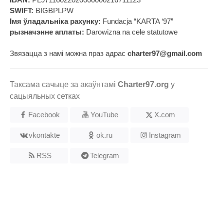
SWIFT:
BIGBPLPW
Імя ўладальніка рахунку:
Fundacja “KARTA ‘97”
рызначэнне аплаты:
Darowizna na cele statutowe
Звязацца з намі можна праз адрас
charter97@gmail.com
Таксама сачыце за акаўнтамі
Charter97.org
у
сацыяльных сетках
Facebook
YouTube
X.com
vkontakte
ok.ru
Instagram
RSS
Telegram