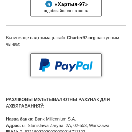
«Хартыя-97»
падпісвайцеся на канал
Вы можаце падтрымаць сайт
Charter97.org
наступным
чынам:
РАЗЛІКОВЫ МУЛЬТЫВАЛЮТНЫ РАХУНАК ДЛЯ
АХВЯРАВАННЯЎ:
Назва банка:
Bank Millennium S.A.
Адрас:
ul. Stanislawa Zaryna, 2A, 02-593, Warszawa
IBAN:
PL97116022020000000216711123