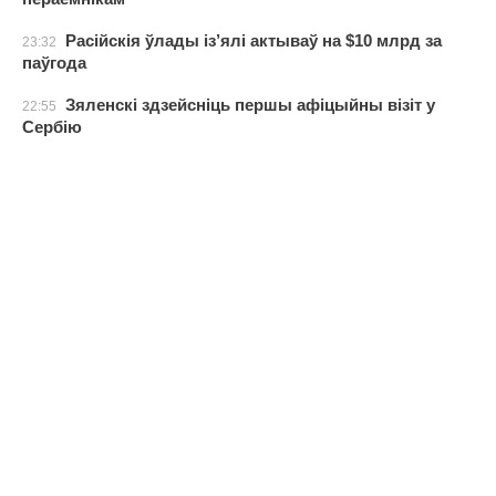
Расійскія ўлады із’ялі актываў на $10 млрд за
23:32
паўгода
Зяленскі здзейсніць першы афіцыйны візіт у
22:55
Сербію