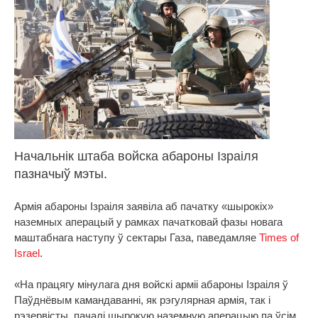
Начальнік штаба войска абароны Ізраіля
пазначыў мэты.
Армія абароны Ізраіля заявіла аб пачатку «шырокіх»
наземных аперацый у рамках пачатковай фазы новага
маштабнага наступу ў сектары Газа, паведамляе
Times of
Israel
.
«На працягу мінулага дня войскі арміі абароны Ізраіля ў
Паўднёвым камандаванні, як рэгулярная армія, так і
рэзервісты, пачалі шырокую наземную аперацыю па ўсім