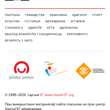
ПАЛІТЫКА
ГРАМАДСТВА
ЭКАНОМІКА
ЗДАРЭННI
СПОРТ
КУЛЬТУРА
ГІСТОРЫЯ
МЕРКАВАННЕ
ІНТЭРВ'Ю
ТЭХНАЛОГІІ
ЗДАРОЎЕ
АЎТА
АДПАЧЫНАК
АБЫХОД БЛАКІРОЎКІ І САЛІДАРНАСЦЬ
КАРОНАВІРУС
БЕЛАРУСЬ У NATO
© 1998–2026
Х
артыя
’97
www.charter97.org
Пры выкарыстанні матэрыялаў сайта спасылка на прэс-цэнтр
Хартыi'97 абавязковая.