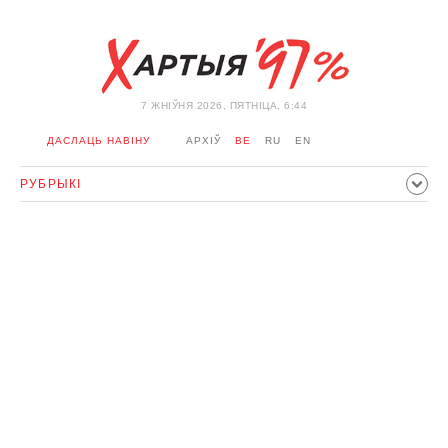
7 ЖНIЎНЯ 2026, ПЯТНІЦА, 6:44
ДАСЛАЦЬ НАВІНУ
АРХІЎ
BE
RU
EN
РУБРЫКІ
ПАЛІТЫКА
ГРАМАДСТВА
ЭКАНОМІКА
ЗДАРЭННI
СПОРТ
КУЛЬТУРА
ГІСТОРЫЯ
МЕРКАВАННЕ
ІНТЭРВ'Ю
ТЭХНАЛОГІІ
ЗДАРОЎЕ
АЎТА
АДПАЧЫНАК
АБЫХОД БЛАКІРОЎКІ І САЛІДАРНАСЦЬ
КАРОНАВІРУС
БЕЛАРУСЬ У NATO