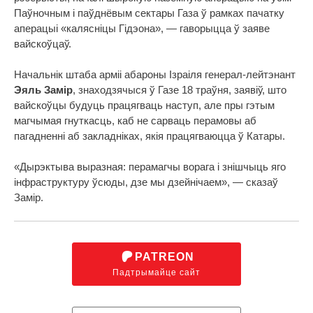
Паўночным і паўднёвым сектары Газа ў рамках пачатку
аперацыі «калясніцы Гідэона», — гаворыцца ў заяве
вайскоўцаў.
Начальнік штаба арміі абароны Ізраіля генерал-лейтэнант
Эяль Замір
, знаходзячыся ў Газе 18 траўня, заявіў, што
вайскоўцы будуць працягваць наступ, але пры гэтым
магчымая гнуткасць, каб не сарваць перамовы аб
пагадненні аб закладніках, якія працягваюцца ў Катары.
«Дырэктыва выразная: перамагчы ворага і знішчыць яго
інфраструктуру ўсюды, дзе мы дзейнічаем», — сказаў
Замір.
PATREON
Падтрымайце сайт