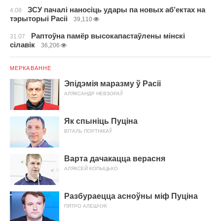
ЗСУ пачалі наносіць удары па новых аб’ектах на
4.08
тэрыторыі Расіі
39,110
Раптоўна памёр высокапастаўлены мінскі
31.07
сілавік
36,206
МЕРКАВАННЕ
Эпідэмія маразму ў Расіі
АЛЯКСАНДР НЕВЗОРАЎ
Як спыніць Пуціна
ВІТАЛЬ ПОРТНІКАЎ
Варта дачакацца верасня
АЛЯКСЕЙ КОПЫЦЬКО
Разбураецца асноўны міф Пуціна
ПЯТРО АЛЕШЧУК