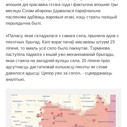
апошнія дні красавіка гэтага года і фактычна апошнія тры
месяцы Сілам абароны ўдавалася параўнальна
паспяхова адбіваць варожыя атакі, хоць страты пазіцый
перыядычна былі.
«Паласу, якая складалася з самага сяла, прыняла адна з
пяхотных брыгад. Калі вораг пачаў масаваны штурм 19
ліпеня, то амаль усё сяло было пакінутае. Тэрмінова
паступіла падмога з іншай ужо механізаванай брыгады,
якая стаяла на заходняй вуліцы сяла. 20 ліпеня праз
адсутнасць дастатковай колькасці пяхоты яе сілам
давялося адысці. Цяпер ужо за сяло», - сцвярджаюць
аналітыкі.