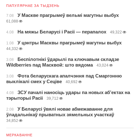
ПАПУЛЯРНАЕ ЗА ТЫДЗЕНЬ
У Маскве прагрымеў вельмі магутны выбух
7.08
61,088
На мяжы Беларусі і Расіі — перапалох
4.08
49,322
У цэнтры Масквы прагрымеў магутны выбух
1.08
44,332
Беспілотнікі ўдарылі па ключавым складзе
3.08
Wildberries пад Масквой: што вядома
43,024
Фота беларускага апалчэння пад Смаргонню
3.08
выклікалі смех у Сеціве
40,692
ЗСУ пачалі наносіць удары па новых аб’ектах на
4.08
тэрыторыі Расіі
39,712
У Беларусі ўвялі новае абмежаванне для
2.08
ўладальнікаў прыватных зямельных участкаў
34,852
МЕРКАВАННЕ