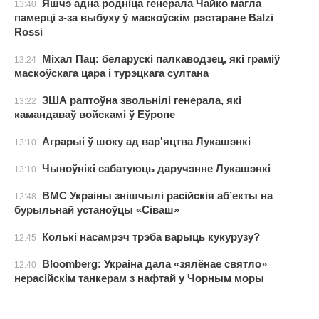
Яшчэ адна родніца генерала Чайко магла
13:40
памерці з-за выбуху ў маскоўскім рэстаране Balzi
Rossi
Міхал Пац: беларускі палкаводзец, які граміў
13:24
маскоўскага цара і турэцкага султана
ЗША раптоўна звольнілі генерала, які
13:22
камандаваў войскамі ў Еўропе
Аграрыі ў шоку ад вар'яцтва Лукашэнкі
13:10
Чыноўнікі сабатуюць даручэнне Лукашэнкі
13:10
ВМС Украіны знішчылі расійскія аб’екты на
12:48
бурыльнай устаноўцы «Сіваш»
Колькі насамрэч трэба варыць кукурузу?
12:45
Bloomberg: Украіна дала «зялёнае святло»
12:40
нерасійскім танкерам з нафтай у Чорным моры