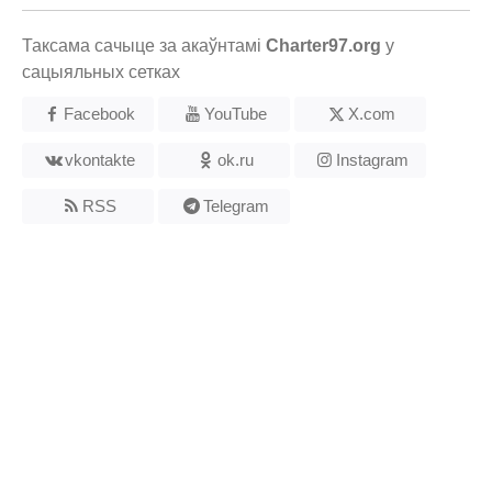
Таксама сачыце за акаўнтамі
Charter97.org
у
сацыяльных сетках
Facebook
YouTube
X.com
vkontakte
ok.ru
Instagram
RSS
Telegram