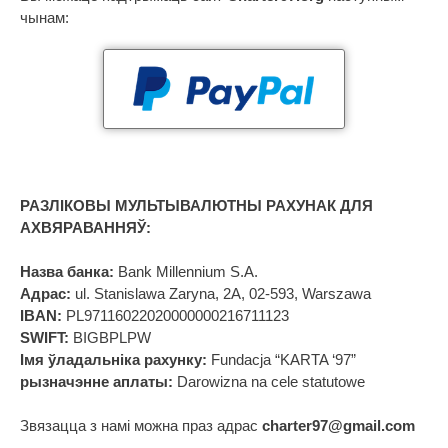
чынам:
РАЗЛІКОВЫ МУЛЬТЫВАЛЮТНЫ РАХУНАК ДЛЯ
АХВЯРАВАННЯЎ:
Назва банка:
Bank Millennium S.A.
Адрас:
ul. Stanislawa Zaryna, 2A, 02-593, Warszawa
IBAN:
PL97116022020000000216711123
SWIFT:
BIGBPLPW
Імя ўладальніка рахунку:
Fundacja “KARTA ‘97”
рызначэнне аплаты:
Darowizna na cele statutowe
Звязацца з намі можна праз адрас
charter97@gmail.com