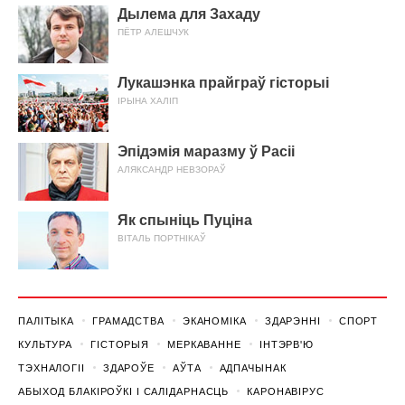
Дылема для Захаду
ПЁТР АЛЕШЧУК
Лукашэнка прайграў гісторыі
ІРЫНА ХАЛІП
Эпідэмія маразму ў Расіі
АЛЯКСАНДР НЕВЗОРАЎ
Як спыніць Пуціна
ВІТАЛЬ ПОРТНІКАЎ
ПАЛІТЫКА
ГРАМАДСТВА
ЭКАНОМІКА
ЗДАРЭННI
СПОРТ
КУЛЬТУРА
ГІСТОРЫЯ
МЕРКАВАННЕ
ІНТЭРВ'Ю
ТЭХНАЛОГІІ
ЗДАРОЎЕ
АЎТА
АДПАЧЫНАК
АБЫХОД БЛАКІРОЎКІ І САЛІДАРНАСЦЬ
КАРОНАВІРУС