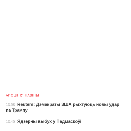
АПОШНІЯ НАВІНЫ
Reuters: Дэмакраты ЗША рыхтуюць новы ўдар
13:58
па Трампу
Ядзерны выбух у Падмаскоўі
13:45