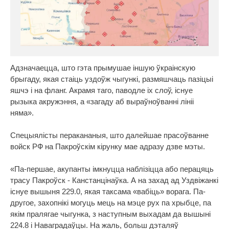
Адзначаецца, што гэта прымушае іншую ўкраінскую
брыгаду, якая стаіць уздоўж чыгункі, размяшчаць пазіцыі
яшчэ і на фланг. Акрамя таго, паводле іх слоў, існуе
рызыка акружэння, а «загаду аб выраўноўванні лініі
няма».
Спецыялісты перакананыя, што далейшае прасоўванне
войск РФ на Пакроўскім кірунку мае адразу дзве мэты.
«Па-першае, акупанты імкнуцца наблізіцца або перацяць
трасу Пакроўск - Канстанцінаўка. А на захад ад Уздвіжанкі
існуе вышыня 229.0, якая таксама «вабіць» ворага. Па-
другое, захопнікі могуць мець на мэце рух па хрыбце, па
якім пралягае чыгунка, з наступным выхадам да вышыні
224.8 і Наваградаўцы. На жаль, больш дэталяў