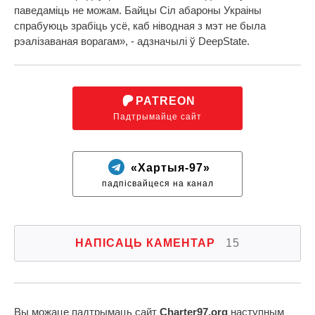
паведаміць не можам. Байцы Сіл абароны Украіны
спрабуюць зрабіць усё, каб ніводная з мэт не была
рэалізаваная ворагам», - адзначылі ў DeepState.
PATREON
Падтрымайце сайт
«Хартыя-97»
падпісвайцеся на канал
НАПІСАЦЬ КАМЕНТАР
15
Вы можаце падтрымаць сайт
Charter97.org
наступным