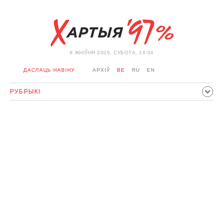
8 ЖНIЎНЯ 2026, СУБОТА, 14:04
ДАСЛАЦЬ НАВІНУ
АРХІЎ
BE
RU
EN
РУБРЫКІ
ПАЛІТЫКА
ГРАМАДСТВА
ЭКАНОМІКА
ЗДАРЭННI
СПОРТ
КУЛЬТУРА
ГІСТОРЫЯ
МЕРКАВАННЕ
ІНТЭРВ'Ю
ТЭХНАЛОГІІ
ЗДАРОЎЕ
АЎТА
АДПАЧЫНАК
АБЫХОД БЛАКІРОЎКІ І САЛІДАРНАСЦЬ
КАРОНАВІРУС
БЕЛАРУСЬ У NATO