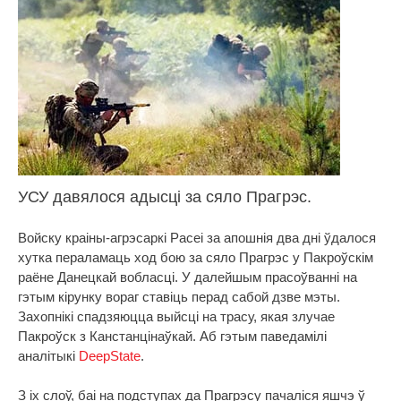
УСУ давялося адысці за сяло Прагрэс.
Войску краіны-агрэсаркі Расеі за апошнія два дні ўдалося
хутка пераламаць ход бою за сяло Прагрэс у Пакроўскім
раёне Данецкай вобласці. У далейшым прасоўванні на
гэтым кірунку вораг ставіць перад сабой дзве мэты.
Захопнікі спадзяюцца выйсці на трасу, якая злучае
Пакроўск з Канстанцінаўкай. Аб гэтым паведамілі
аналітыкі
DeepState
.
З іх слоў, баі на подступах да Прагрэсу пачаліся яшчэ ў