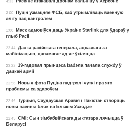
Расіяне атакавалі дронам бальніцу ў Херсоне
4:33
Пуцін узмацняе ФСБ, каб утрымліваць ваенную
3:00
эліту пад кантролем
Маск адмовіўся даць Украіне Starlink для ўдараў у
1:00
глыб Расіі
Дачка расійскага генерала, адказнага за
23:44
мабілізацыю, дапамагае ад яе ўхіляцца
19-гадовая прынцэса Ізабэла пачала службу ў
23:22
дацкай арміі
Новыя фота Пуціна падгрэлі чуткі пра яго
22:56
праблемы са здароўем
Турцыя, Саудаўская Аравія і Пакістан створяць
22:46
новы ваенны блок на Блізкім Усходзе
СМІ: Сын зімбабвійскага дыктатара лячыцца ў
22:45
Беларусі