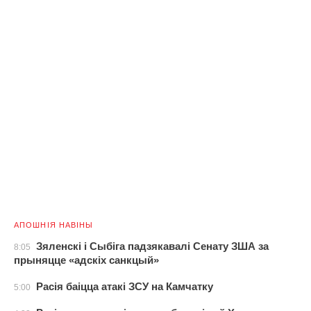
АПОШНІЯ НАВІНЫ
Зяленскі і Сыбіга падзякавалі Сенату ЗША за
8:05
прыняцце «адскіх санкцый»
Расія баіцца атакі ЗСУ на Камчатку
5:00