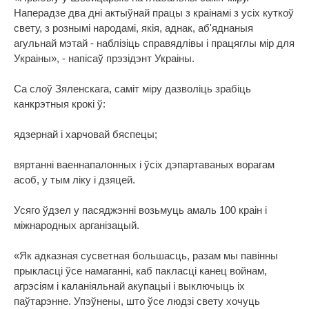
Наперадзе два дні актыўнай працы з краінамі з усіх куткоў
свету, з рознымі народамі, якія, аднак, аб'яднаныя
агульнай мэтай - наблізіць справядлівы і працяглы мір для
Украіны», - напісаў прэзідэнт Украіны.
Са слоў Зяленскага, саміт міру дазволіць зрабіць
канкрэтныя крокі ў:
ядзернай і харчовай бяспецы;
вяртанні ваеннапалонных і ўсіх дэпартаваных ворагам
асоб, у тым ліку і дзяцей.
Усяго ўдзел у пасяджэнні возьмуць амаль 100 краін і
міжнародных арганізацый.
«Як адказная сусветная большасць, разам мы павінны
прыкласці ўсе намаганні, каб пакласці канец войнам,
агрэсіям і каланіяльнай акупацыі і выключыць іх
паўтарэнне. Упэўнены, што ўсе людзі свету хочуць