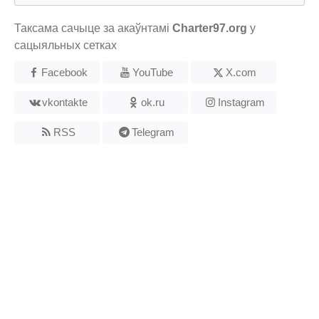
Таксама сачыце за акаўнтамі
Charter97.org
у
сацыяльных сетках
Facebook
YouTube
X.com
vkontakte
ok.ru
Instagram
RSS
Telegram