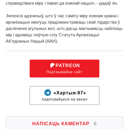
справядлівага міру і павагі да кожнай нацыі», - дадаў ён.
Зяленскі адзначыў, што ў час саміту міру кожная краіна і
арганізацыя змогуць прадэманстраваць сваё лідарства ў
дасягненні агульных мэт, што дасць магчымасць наблізіць
мір і аднавіць поўную сілу Статута Арганізацыі
Аб'яднаных Нацый (ААН).
PATREON
Падтрымайце сайт
«Хартыя-97»
падпісвайцеся на канал
НАПІСАЦЬ КАМЕНТАР
6