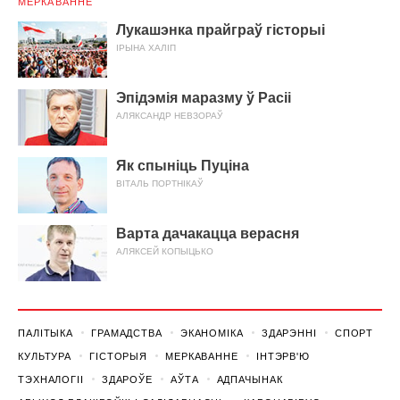
МЕРКАВАННЕ
Лукашэнка прайграў гісторыі
ІРЫНА ХАЛІП
Эпідэмія маразму ў Расіі
АЛЯКСАНДР НЕВЗОРАЎ
Як спыніць Пуціна
ВІТАЛЬ ПОРТНІКАЎ
Варта дачакацца верасня
АЛЯКСЕЙ КОПЫЦЬКО
ПАЛІТЫКА
ГРАМАДСТВА
ЭКАНОМІКА
ЗДАРЭННI
СПОРТ
КУЛЬТУРА
ГІСТОРЫЯ
МЕРКАВАННЕ
ІНТЭРВ'Ю
ТЭХНАЛОГІІ
ЗДАРОЎЕ
АЎТА
АДПАЧЫНАК