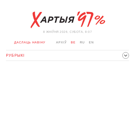
8 ЖНIЎНЯ 2026, СУБОТА, 8:07
ДАСЛАЦЬ НАВІНУ
АРХІЎ
BE
RU
EN
РУБРЫКІ
ПАЛІТЫКА
ГРАМАДСТВА
ЭКАНОМІКА
ЗДАРЭННI
СПОРТ
КУЛЬТУРА
ГІСТОРЫЯ
МЕРКАВАННЕ
ІНТЭРВ'Ю
ТЭХНАЛОГІІ
ЗДАРОЎЕ
АЎТА
АДПАЧЫНАК
АБЫХОД БЛАКІРОЎКІ І САЛІДАРНАСЦЬ
КАРОНАВІРУС
БЕЛАРУСЬ У NATO