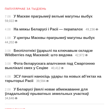
ПАПУЛЯРНАЕ ЗА ТЫДЗЕНЬ
У Маскве прагрымеў вельмі магутны выбух
7.08
59,022
На мяжы Беларусі і Расіі — перапалох
4.08
49,156
У цэнтры Масквы прагрымеў магутны выбух
1.08
44,202
Беспілотнікі ўдарылі па ключавым складзе
3.08
Wildberries пад Масквой: што вядома
42,972
Фота беларускага апалчэння пад Смаргонню
3.08
выклікалі смех у Сеціве
40,412
ЗСУ пачалі наносіць удары па новых аб’ектах на
4.08
тэрыторыі Расіі
39,594
У Беларусі ўвялі новае абмежаванне для
2.08
ўладальнікаў прыватных зямельных участкаў
34,646