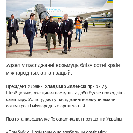
Удзел у пасяджэнні возьмуць блізу сотні краін і
міжнародных арганізацый.
Прэзідэнт Украіны
Уладзімір Зяленскі
прыбыў у
Швэйцарыю, дзе цягам наступных дзён будзе праходзіць
саміт міру. Усяго ўдзел у пасяджэнні возьмуць амаль
сотня краін і міжнародных арганізацый.
Пра гэта паведамляе Telegram-канал прэзідэнта Украіны.
«Прыбыў у Швэйцарыю на глабальны саміт міру.