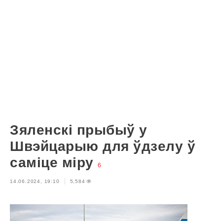
Зяленскі прыбыў у
Швэйцарыю для ўдзелу ў
саміце міру
6
14.06.2024, 19:10
5,584