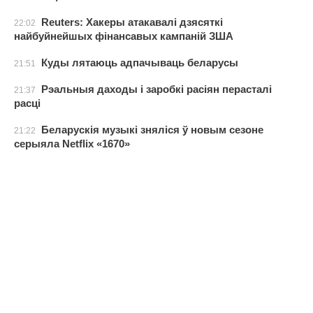
Reuters: Хакеры атакавалі дзясяткі
22:02
найбуйнейшых фінансавых кампаній ЗША
Куды лятаюць адпачываць беларусы
21:51
Рэальныя даходы і заробкі расіян перасталі
21:37
расці
Беларускія музыкі зняліся ў новым сезоне
21:22
серыяла Netflix «1670»