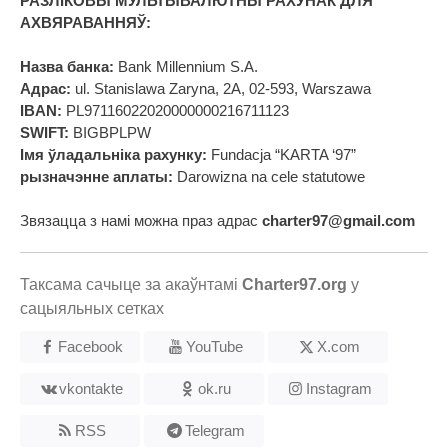
РАЗЛІКОВЫ МУЛЬТЫВАЛЮТНЫ РАХУНАК ДЛЯ
АХВЯРАВАННЯЎ:
Назва банка:
Bank Millennium S.A.
Адрас:
ul. Stanislawa Zaryna, 2A, 02-593, Warszawa
IBAN:
PL97116022020000000216711123
SWIFT:
BIGBPLPW
Імя ўладальніка рахунку:
Fundacja “KARTA ‘97”
рызначэнне аплаты:
Darowizna na cele statutowe
Звязацца з намі можна праз адрас
charter97@gmail.com
Таксама сачыце за акаўнтамі
Charter97.org
у
сацыяльных сетках
Facebook
YouTube
X.com
vkontakte
ok.ru
Instagram
RSS
Telegram