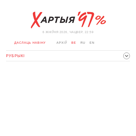
6 ЖНIЎНЯ 2026, ЧАЦВЕР, 22:59
ДАСЛАЦЬ НАВІНУ
АРХІЎ
BE
RU
EN
РУБРЫКІ
ПАЛІТЫКА
ГРАМАДСТВА
ЭКАНОМІКА
ЗДАРЭННI
СПОРТ
КУЛЬТУРА
ГІСТОРЫЯ
МЕРКАВАННЕ
ІНТЭРВ'Ю
ТЭХНАЛОГІІ
ЗДАРОЎЕ
АЎТА
АДПАЧЫНАК
АБЫХОД БЛАКІРОЎКІ І САЛІДАРНАСЦЬ
КАРОНАВІРУС
БЕЛАРУСЬ У NATO