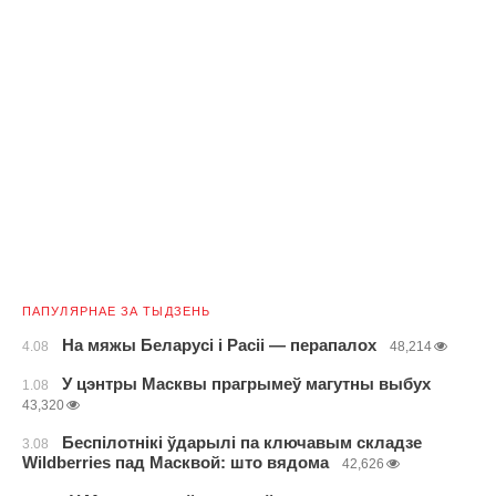
ПАПУЛЯРНАЕ ЗА ТЫДЗЕНЬ
На мяжы Беларусі і Расіі — перапалох
4.08
48,214
У цэнтры Масквы прагрымеў магутны выбух
1.08
43,320
Беспілотнікі ўдарылі па ключавым складзе
3.08
Wildberries пад Масквой: што вядома
42,626