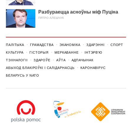
Разбураецца асноўны міф Пуціна
ПЯТРО АЛЕШЧУК
ПАЛІТЫКА
ГРАМАДСТВА
ЭКАНОМІКА
ЗДАРЭННI
СПОРТ
КУЛЬТУРА
ГІСТОРЫЯ
МЕРКАВАННЕ
ІНТЭРВ'Ю
ТЭХНАЛОГІІ
ЗДАРОЎЕ
АЎТА
АДПАЧЫНАК
АБЫХОД БЛАКІРОЎКІ І САЛІДАРНАСЦЬ
КАРОНАВІРУС
БЕЛАРУСЬ У NATO