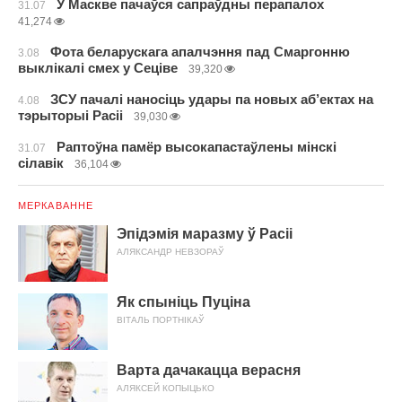
У Маскве пачаўся сапраўдны перапалох
31.07
41,274
Фота беларускага апалчэння пад Смаргонню
3.08
выклікалі смех у Сеціве
39,320
ЗСУ пачалі наносіць удары па новых аб’ектах на
4.08
тэрыторыі Расіі
39,030
Раптоўна памёр высокапастаўлены мінскі
31.07
сілавік
36,104
МЕРКАВАННЕ
Эпідэмія маразму ў Расіі
АЛЯКСАНДР НЕВЗОРАЎ
Як спыніць Пуціна
ВІТАЛЬ ПОРТНІКАЎ
Варта дачакацца верасня
АЛЯКСЕЙ КОПЫЦЬКО