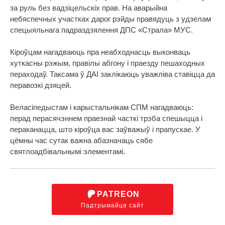
за руль без вадзіцельскіх прав. На аварыйна
небяспечных участках дарог рэйды правядуць з удзелам
спецыяльнага падраздзялення ДПС «Страла» МУС.
Кіроўцам нагадваюць пра неабходнасць выконваць
хуткасны рэжым, правілы абгону і праезду пешаходных
пераходаў. Таксама ў ДАІ заклікаюць уважліва ставіцца да
перавозкі дзяцей.
Веласіпедыстам і карыстальнікам СПМ нагадваюць:
перад перасячэннем праезнай часткі трэба спешыцца і
пераканацца, што кіроўца вас заўважыў і прапускае. У
цёмны час сутак важна абазначаць сябе
святлоадбівальнымі элементамі.
PATREON
Падтрымайце сайт