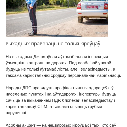
выхадных правераць не толькі кіроўцаў.
На выхадных Дзяржаўная аўтамабільная інспекцыя
ўзмоцніць кантроль на дарогах. Пад асаблівай увагай
будуць не толькі аўтамабілісты, але і веласіпедысты, а
таксама карыстальнікі сродкаў персанальнай мабільнасці.
Нарады ДПС правядуць прафілактычныя адпрацоўкі ў
населеных пунктах і на аўтадарогах. Інспектары будуць
сачыць за выкананнем ПДР, бяспекай веласіпедыстаў і
карыстальнікаў СПМ, а таксама спыняць грубыя
парушэнні.
Асобны акцэнт — на нецвярозых кіроўцах і тых, хто сеў