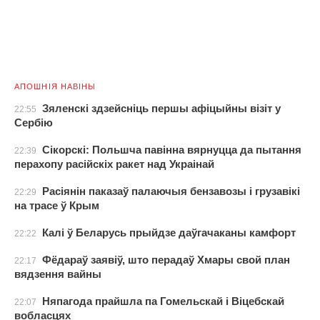
АПОШНІЯ НАВІНЫ
Зяленскі здзейсніць першы афіцыйны візіт у
22:55
Сербію
Сікорскі: Польшча павінна вярнуцца да пытання
22:39
перахопу расійскіх ракет над Украінай
Расіянін паказаў палаючыя бензавозы і грузавікі
22:29
на трасе ў Крым
Калі ў Беларусь прыйдзе даўгачаканы камфорт
22:22
Фёдараў заявіў, што перадаў Хмары свой план
22:17
вядзення вайны
Няпагода прайшла па Гомельскай і Віцебскай
22:07
вобласцях