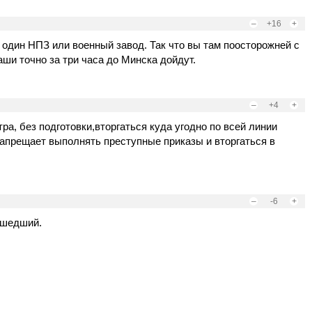
–
+16
+
 один НПЗ или военный завод. Так что вы там поосторожней с
аши точно за три часа до Минска дойдут.
–
+4
+
ра, без подготовки,вторгаться куда угодно по всей линии
апрещает выполнять преступные приказы и вторгаться в
–
-6
+
сшедший.