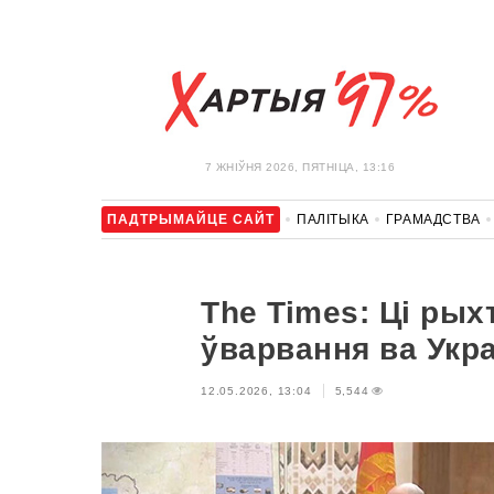
7 ЖНIЎНЯ 2026, ПЯТНІЦА, 13:16
ПАДТРЫМАЙЦЕ САЙТ
ПАЛІТЫКА
ГРАМАДСТВА
АЎТА
АДПАЧЫНАК
АБЫХОД БЛАКІРОЎКІ І САЛІДАР
The Times: Ці ры
ўварвання ва Укра
12.05.2026, 13:04
5,544