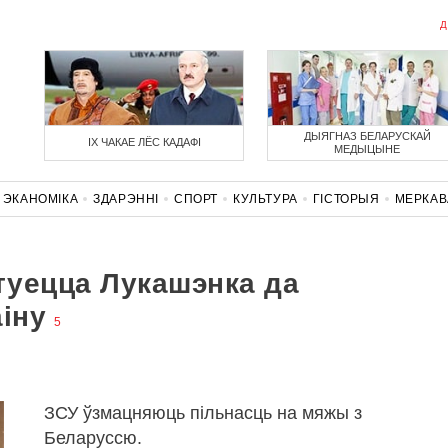
Д
ДЫЯГНАЗ БЕЛАРУСКАЙ
ІХ ЧАКАЕ ЛЁС КАДАФІ
МЕДЫЦЫНЕ
ЭКАНОМІКА
ЗДАРЭННI
СПОРТ
КУЛЬТУРА
ГІСТОРЫЯ
МЕРКА
НАСЦЬ
КАРОНАВІРУС
БЕЛАРУСЬ У NATO
хтуецца Лукашэнка да
іну
5
ЗСУ ўзмацняюць пільнасць на мяжы з
Беларуссю.