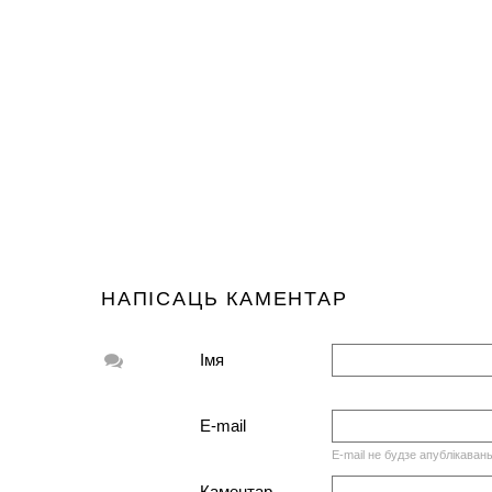
НАПІСАЦЬ КАМЕНТАР
Імя
E-mail
E-mail не будзе апублікаван
Каментар