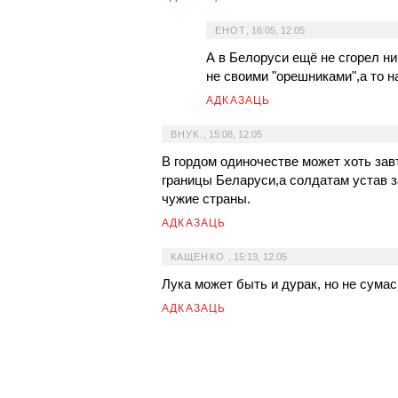
ЕНОТ
,
16:05, 12.05
А в Белоруси ещё не сгорел ни
не своими "орешниками",а то н
АДКАЗАЦЬ
ВНУК.
,
15:08, 12.05
В гордом одиночестве может хоть завт
границы Беларуси,а солдатам устав з
чужие страны.
АДКАЗАЦЬ
КАЩЕНКО
,
15:13, 12.05
Лука может быть и дурак, но не сума
АДКАЗАЦЬ