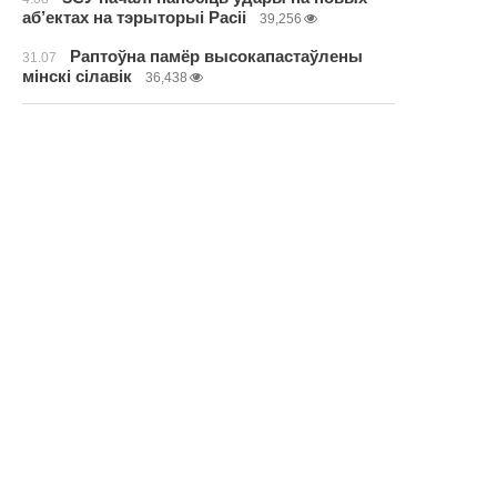
аб’ектах на тэрыторыі Расіі
39,256
Раптоўна памёр высокапастаўлены
31.07
мінскі сілавік
36,438