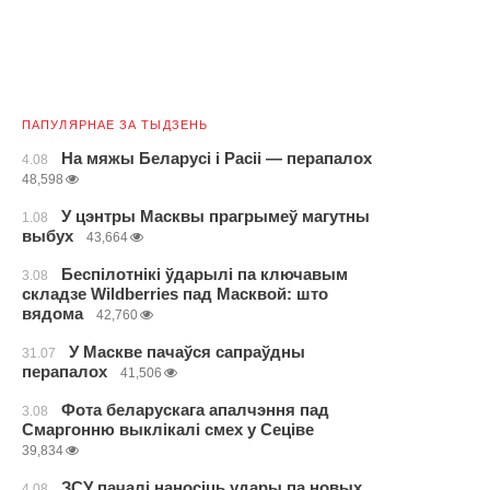
ПАПУЛЯРНАЕ ЗА ТЫДЗЕНЬ
На мяжы Беларусі і Расіі — перапалох
4.08
48,598
У цэнтры Масквы прагрымеў магутны
1.08
выбух
43,664
Беспілотнікі ўдарылі па ключавым
3.08
складзе Wildberries пад Масквой: што
вядома
42,760
У Маскве пачаўся сапраўдны
31.07
перапалох
41,506
Фота беларускага апалчэння пад
3.08
Смаргонню выклікалі смех у Сеціве
39,834
ЗСУ пачалі наносіць удары па новых
4.08