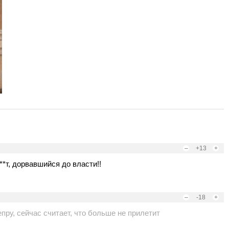
–
+13
+
**т, дорвавшийся до власти!!
–
-18
+
пру, сейчас считает, что больше не прилетит