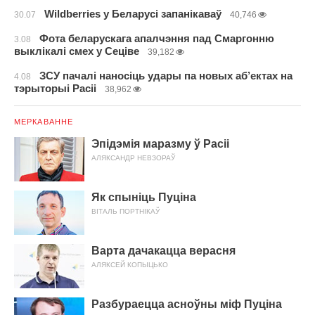
Wildberries у Беларусі запанікаваў
30.07
40,746
Фота беларускага апалчэння пад Смаргонню
3.08
выклікалі смех у Сеціве
39,182
ЗСУ пачалі наносіць удары па новых аб’ектах на
4.08
тэрыторыі Расіі
38,962
МЕРКАВАННЕ
Эпідэмія маразму ў Расіі
АЛЯКСАНДР НЕВЗОРАЎ
Як спыніць Пуціна
ВІТАЛЬ ПОРТНІКАЎ
Варта дачакацца верасня
АЛЯКСЕЙ КОПЫЦЬКО
Разбураецца асноўны міф Пуціна