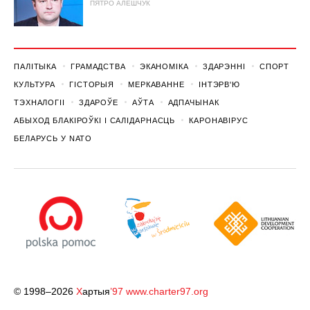
ПЯТРО АЛЕШЧУК
ПАЛІТЫКА
ГРАМАДСТВА
ЭКАНОМІКА
ЗДАРЭННI
СПОРТ
КУЛЬТУРА
ГІСТОРЫЯ
МЕРКАВАННЕ
ІНТЭРВ'Ю
ТЭХНАЛОГІІ
ЗДАРОЎЕ
АЎТА
АДПАЧЫНАК
АБЫХОД БЛАКІРОЎКІ І САЛІДАРНАСЦЬ
КАРОНАВІРУС
БЕЛАРУСЬ У NATO
© 1998–2026
Х
артыя
’97
www.charter97.org