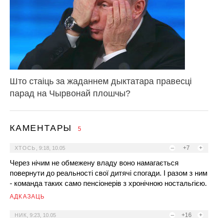
Што стаіць за жаданнем дыктатара правесці
парад на Чырвонай плошчы?
КАМЕНТАРЫ
5
–
+7
+
ХТОСЬ
,
9:18, 10.05
Через нічим не обмежену владу воно намагається
повернути до реальності свої дитячі спогади. І разом з ним
- команда таких само пенсіонерів з хронічною ностальгією.
АДКАЗАЦЬ
–
+16
+
НИК
,
9:23, 10.05