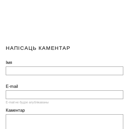
НАПІСАЦЬ КАМЕНТАР
Імя
E-mail
E-mail не будзе апублікаваны
Каментар