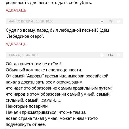
реальность для него - это дать себя убить.
АДКАЗАЦЬ
–
+9
+
ЧАЙКОВСКИЙ
,
10:18, 10.05
Судя по всему, парад был лебединой песней Ждём
"Лебединое озеро".
АДКАЗАЦЬ
–
+14
+
TANYA
,
10:46, 10.05
Ой, да ничего там не стОит!!!
Обычный комплекс неполноценности.
От самой "Авроры" преемница империи российской
начала доказывать всем окружающим,
что идет это образование самым правильным путем;
что народ в этом образовании самый умный, самый
сильный, самый...самый…..
Некоторые поверили.
Начали присматриваться, что же там за
новая страна такая умная, может и нам что-то
подчерпнуть от нее.