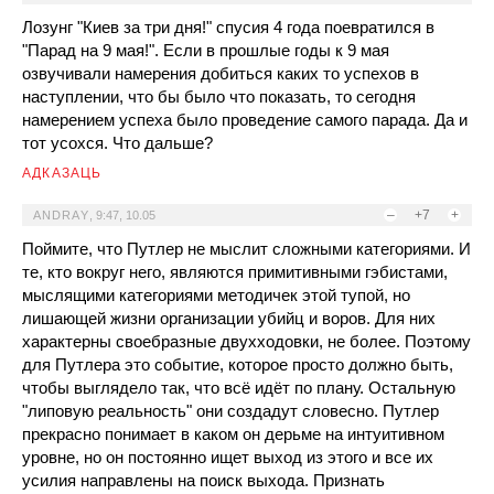
Лозунг "Киев за три дня!" спусия 4 года поевратился в
"Парад на 9 мая!". Если в прошлые годы к 9 мая
озвучивали намерения добиться каких то успехов в
наступлении, что бы было что показать, то сегодня
намерением успеха было проведение самого парада. Да и
тот усохся. Что дальше?
АДКАЗАЦЬ
–
+7
+
ANDRAY
,
9:47, 10.05
Поймите, что Путлер не мыслит сложными категориями. И
те, кто вокруг него, являются примитивными гэбистами,
мыслящими категориями методичек этой тупой, но
лишающей жизни организации убийц и воров. Для них
характерны своебразные двухходовки, не более. Поэтому
для Путлера это событие, которое просто должно быть,
чтобы выглядело так, что всё идёт по плану. Остальную
"липовую реальность" они создадут словесно. Путлер
прекрасно понимает в каком он дерьме на интуитивном
уровне, но он постоянно ищет выход из этого и все их
усилия направлены на поиск выхода. Признать