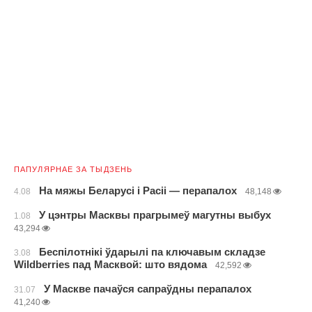
ПАПУЛЯРНАЕ ЗА ТЫДЗЕНЬ
На мяжы Беларусі і Расіі — перапалох
4.08
48,148
У цэнтры Масквы прагрымеў магутны выбух
1.08
43,294
Беспілотнікі ўдарылі па ключавым складзе
3.08
Wildberries пад Масквой: што вядома
42,592
У Маскве пачаўся сапраўдны перапалох
31.07
41,240