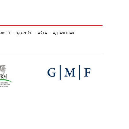
ЛОГІІ
ЗДАРОЎЕ
АЎТА
АДПАЧЫНАК