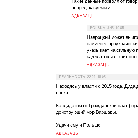
Такие данные позволяют говори
непредсказуемым.
АДКАЗАЦЬ
POLSKA
,
8:45, 19.05
Навроцкий может выигра
наименее проукраинский
указывает на сильную 
кадидатов из экзит пол
АДКАЗАЦЬ
РЕАЛЬНОСТЬ
,
22:21, 18.05
Находясь у власти с 2015 года, Дуда 
срока.
Кандидатом от Гражданской платформ
действующий мэр Варшавы.
Удачи ему и Польше.
АДКАЗАЦЬ