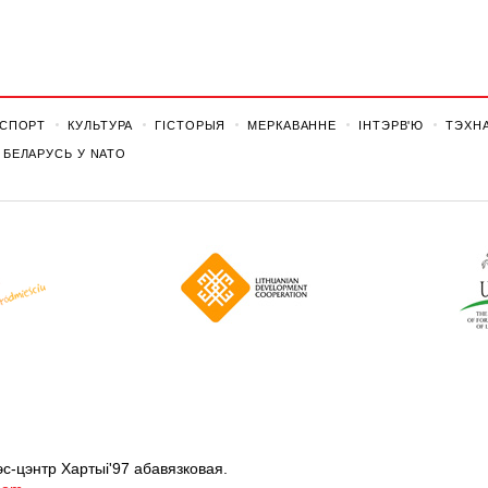
СПОРТ
КУЛЬТУРА
ГІСТОРЫЯ
МЕРКАВАННЕ
ІНТЭРВ'Ю
ТЭХНА
БЕЛАРУСЬ У NATO
с-цэнтр Хартыi'97 абавязковая.