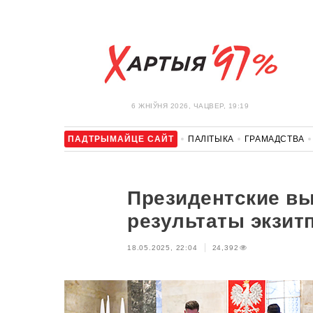
6 ЖНIЎНЯ 2026, ЧАЦВЕР, 19:19
ПАДТРЫМАЙЦЕ САЙТ
ПАЛІТЫКА
ГРАМАДСТВА
АЎТА
АДПАЧЫНАК
АБЫХОД БЛАКІРОЎКІ І САЛІДАР
Президентские в
результаты экзит
18.05.2025, 22:04
24,392