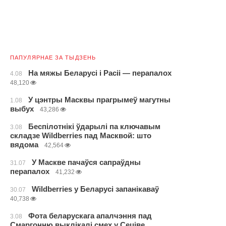
ПАПУЛЯРНАЕ ЗА ТЫДЗЕНЬ
На мяжы Беларусі і Расіі — перапалох
4.08
48,120
У цэнтры Масквы прагрымеў магутны
1.08
выбух
43,286
Беспілотнікі ўдарылі па ключавым
3.08
складзе Wildberries пад Масквой: што
вядома
42,564
У Маскве пачаўся сапраўдны
31.07
перапалох
41,232
Wildberries у Беларусі запанікаваў
30.07
40,738
Фота беларускага апалчэння пад
3.08
Смаргонню выклікалі смех у Сеціве