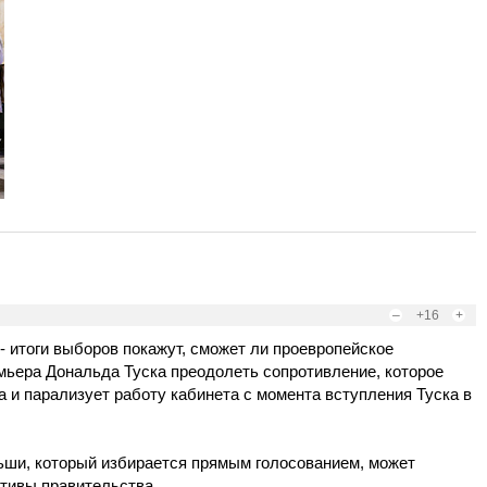
–
+16
+
- итоги выборов покажут, сможет ли проевропейское
мьера Дональда Туска преодолеть сопротивление, которое
а и парализует работу кабинета с момента вступления Туска в
ьши, который избирается прямым голосованием, может
тивы правительства.