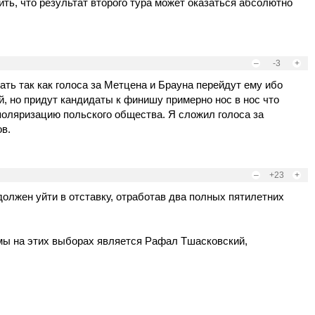
ть, что результат второго тура может оказаться абсолютно
–
-3
+
ть так как голоса за Метцена и Брауна перейдут ему ибо
, но придут кандидаты к финишу примерно нос в нос что
поляризацию польского общества. Я сложил голоса за
ов.
–
+23
+
должен уйти в отставку, отработав два полных пятилетних
ы на этих выборах является Рафал Тшасковский,