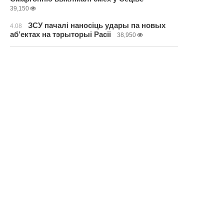
39,150
ЗСУ пачалі наносіць удары па новых
4.08
аб’ектах на тэрыторыі Расіі
38,950