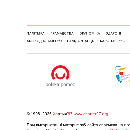
ПАЛІТЫКА
ГРАМАДСТВА
ЭКАНОМІКА
ЗДАРЭННI
АБЫХОД БЛАКІРОЎКІ І САЛІДАРНАСЦЬ
КАРОНАВІРУС
© 1998–2026
Х
артыя
’97
www.charter97.org
Пры выкарыстанні матэрыялаў сайта спасылка на прэ