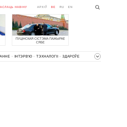
АСЛАЦЬ НАВІНУ
АРХІЎ
BE
RU
EN
ПУЦІНСКАЯ СІСТЭМА ПАЖЫРАЕ
СЯБЕ
ВАННЕ
ІНТЭРВ'Ю
ТЭХНАЛОГІІ
ЗДАРОЎЕ