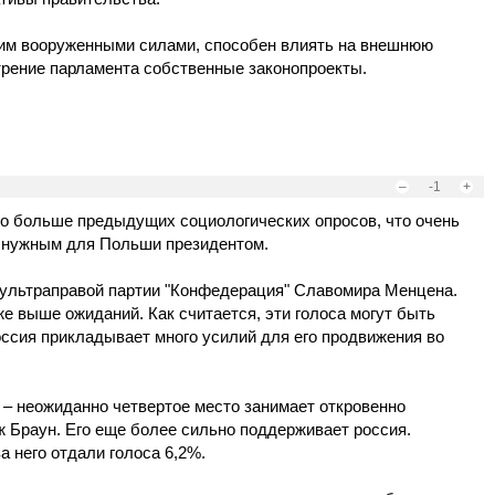
им вооруженными силами, способен влиять на внешнюю
трение парламента собственные законопроекты.
–
-1
+
о больше предыдущих социологических опросов, что очень
 нужным для Польши президентом.
т ультраправой партии "Конфедерация" Славомира Менцена.
кже выше ожиданий. Как считается, эти голоса могут быть
ссия прикладывает много усилий для его продвижения во
– неожиданно четвертое место занимает откровенно
ж Браун. Его еще более сильно поддерживает россия.
а него отдали голоса 6,2%.