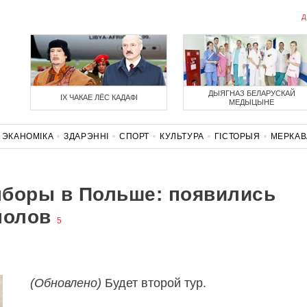
Д
ДЫЯГНАЗ БЕЛАРУСКАЙ
ІХ ЧАКАЕ ЛЁС КАДАФІ
МЕДЫЦЫНЕ
ЭКАНОМІКА
ЗДАРЭННI
СПОРТ
КУЛЬТУРА
ГІСТОРЫЯ
МЕРКА
НАСЦЬ
КАРОНАВІРУС
БЕЛАРУСЬ У NATO
ыборы в Польше: появились
полов
5
(Обновлено)
Будет второй тур.