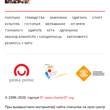
ПАЛІТЫКА
ГРАМАДСТВА
ЭКАНОМІКА
ЗДАРЭННI
СПОРТ
КУЛЬТУРА
ГІСТОРЫЯ
МЕРКАВАННЕ
ІНТЭРВ'Ю
ТЭХНАЛОГІІ
ЗДАРОЎЕ
АЎТА
АДПАЧЫНАК
АБЫХОД БЛАКІРОЎКІ І САЛІДАРНАСЦЬ
КАРОНАВІРУС
БЕЛАРУСЬ У NATO
© 1998–2026
Х
артыя
’97
www.charter97.org
Пры выкарыстанні матэрыялаў сайта спасылка на прэс-цэнтр