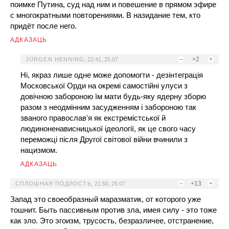
поимке Путина, суд над ним и повешение в прямом эфире
с многократными повторениями. В назидание тем, кто
придёт после него.
АДКАЗАЦЬ
–
+2
+
JÜRGEN HENNING
,
22:41, 25.07
Ні, якраз лише одне може допомогти - дезінтеграція
Московської Орди на окремі самостійні улуси з
довічною забороною їм мати будь-яку ядерну зборю
разом з неодмінним засудженням і забороною так
званого православ'я як екстремістської й
людиноненависницької ідеології, як це свого часу
переможці після Другої світової війни вчинили з
нацизмом.
АДКАЗАЦЬ
–
+13
+
СПЛОШНАЯ ПОДЛОСТЬ
,
21:50, 25.07
Запад это своеобразный маразматик, от которого уже
тошнит. Быть пассивным против зла, имея силу - это тоже
как зло. Это эгоизм, трусость, безразличее, отстранение,