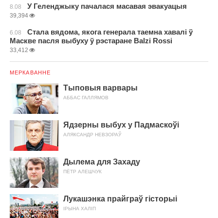
У Геленджыку пачалася масавая эвакуацыя
8.08
39,394
Стала вядома, якога генерала таемна хавалі ў
6.08
Маскве пасля выбуху ў рэстаране Balzi Rossi
33,412
МЕРКАВАННЕ
Тыповыя варвары
АББАС ГАЛЛЯМОВ
Ядзерны выбух у Падмаскоўі
АЛЯКСАНДР НЕВЗОРАЎ
Дылема для Захаду
ПЁТР АЛЕШЧУК
Лукашэнка прайграў гісторыі
ІРЫНА ХАЛІП