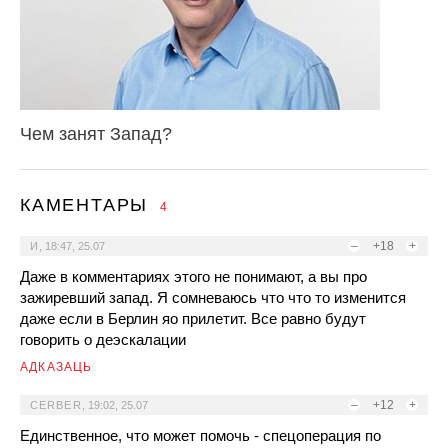
Чем занят Запад?
КАМЕНТАРЫ
4
–
+18
+
И
,
18:47, 25.07
Даже в комментариях этого не понимают, а вы про
зажиревший запад. Я сомневаюсь что что то изменится
даже если в Берлин яо прилетит. Все равно будут
говорить о деэскалации
АДКАЗАЦЬ
–
+12
+
CERBER
,
19:02, 25.07
Единственное, что может помочь - спецоперация по