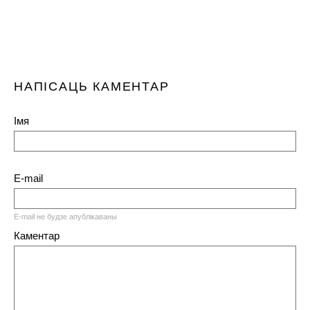
НАПІСАЦЬ КАМЕНТАР
Імя
E-mail
E-mail не будзе апублікаваны
Каментар