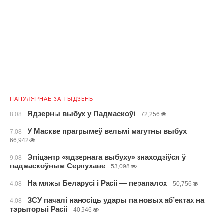
ПАПУЛЯРНАЕ ЗА ТЫДЗЕНЬ
Ядзерны выбух у Падмаскоўі
8.08
72,256
У Маскве прагрымеў вельмі магутны выбух
7.08
66,942
Эпіцэнтр «ядзернага выбуху» знаходзіўся ў
9.08
падмаскоўным Серпухаве
53,098
На мяжы Беларусі і Расіі — перапалох
4.08
50,756
ЗСУ пачалі наносіць удары па новых аб’ектах на
4.08
тэрыторыі Расіі
40,946