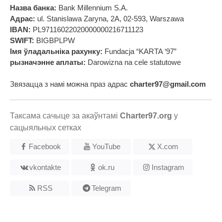
Назва банка:
Bank Millennium S.A.
Адрас:
ul. Stanislawa Zaryna, 2A, 02-593, Warszawa
IBAN:
PL97116022020000000216711123
SWIFT:
BIGBPLPW
Імя ўладальніка рахунку:
Fundacja “KARTA ‘97”
рызначэнне аплаты:
Darowizna na cele statutowe
Звязацца з намі можна праз адрас
charter97@gmail.com
Таксама сачыце за акаўнтамі
Charter97.org
у
сацыяльных сетках
Facebook
YouTube
X.com
vkontakte
ok.ru
Instagram
RSS
Telegram