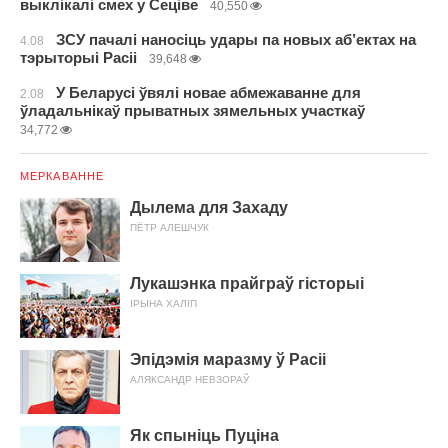
выклікалі смех у Сеціве
40,550
ЗСУ пачалі наносіць удары па новых аб’ектах на
4.08
тэрыторыі Расіі
39,648
У Беларусі ўвялі новае абмежаванне для
2.08
ўладальнікаў прыватных зямельных участкаў
34,772
МЕРКАВАННЕ
Дылема для Захаду
ПЁТР АЛЕШЧУК
Лукашэнка прайграў гісторыі
ІРЫНА ХАЛІП
Эпідэмія маразму ў Расіі
АЛЯКСАНДР НЕВЗОРАЎ
Як спыніць Пуціна