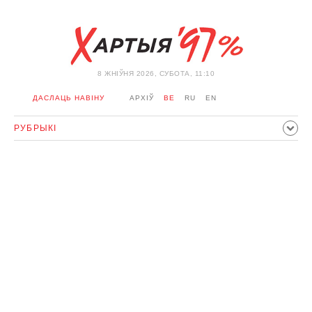
8 ЖНIЎНЯ 2026, СУБОТА, 11:10
ДАСЛАЦЬ НАВІНУ
АРХІЎ
BE
RU
EN
РУБРЫКІ
ПАЛІТЫКА
ГРАМАДСТВА
ЭКАНОМІКА
ЗДАРЭННI
СПОРТ
КУЛЬТУРА
ГІСТОРЫЯ
МЕРКАВАННЕ
ІНТЭРВ'Ю
ТЭХНАЛОГІІ
ЗДАРОЎЕ
АЎТА
АДПАЧЫНАК
АБЫХОД БЛАКІРОЎКІ І САЛІДАРНАСЦЬ
КАРОНАВІРУС
БЕЛАРУСЬ У NATO