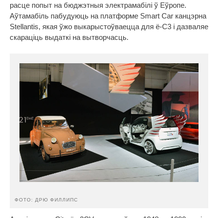
расце попыт на бюджэтныя электрамабілі ў Еўропе.
Аўтамабіль пабудуюць на платформе Smart Car канцэрна
Stellantis, якая ўжо выкарыстоўваецца для ë-C3 і дазваляе
скараціць выдаткі на вытворчасць.
ФОТО: ДРЮ ФИЛЛИПС