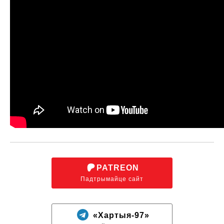
PATREON
Падтрымайце сайт
«Хартыя-97»