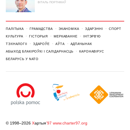
ВІТАЛЬ ПОРТНІКАЎ
ПАЛІТЫКА
ГРАМАДСТВА
ЭКАНОМІКА
ЗДАРЭННI
СПОРТ
КУЛЬТУРА
ГІСТОРЫЯ
МЕРКАВАННЕ
ІНТЭРВ'Ю
ТЭХНАЛОГІІ
ЗДАРОЎЕ
АЎТА
АДПАЧЫНАК
АБЫХОД БЛАКІРОЎКІ І САЛІДАРНАСЦЬ
КАРОНАВІРУС
БЕЛАРУСЬ У NATO
© 1998–2026
Х
артыя
’97
www.charter97.org