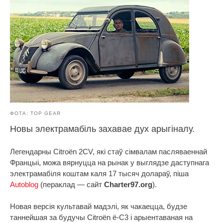
ФОТА: TOP GEAR
Новы электрамабіль захавае дух арыгіналу.
Легендарны Citroën 2CV, які стаў сімвалам пасляваеннай
Францыі, можа вярнуцца на рынак у выглядзе даступнага
электрамабіля коштам каля 17 тысяч долараў, піша
Autoblog
(пераклад — сайт
Charter97.org
).
Новая версія культавай мадэлі, як чакаецца, будзе
таннейшая за будучы Citroën ë-C3 і арыентаваная на