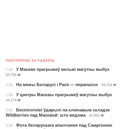
ПАПУЛЯРНАЕ ЗА ТЫДЗЕНЬ
У Маскве прагрымеў вельмі магутны выбух
7.08
60,706
На мяжы Беларусі і Расіі — перапалох
4.08
49,234
У цэнтры Масквы прагрымеў магутны выбух
1.08
44,274
Беспілотнікі ўдарылі па ключавым складзе
3.08
Wildberries пад Масквой: што вядома
42,992
Фота беларускага апалчэння пад Смаргонню
3.08