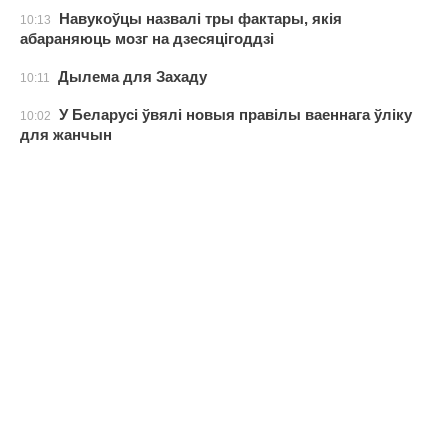
Навукоўцы назвалі тры фактары, якія
10:13
абараняюць мозг на дзесяцігоддзі
Дылема для Захаду
10:11
У Беларусі ўвялі новыя правілы ваеннага ўліку
10:02
для жанчын