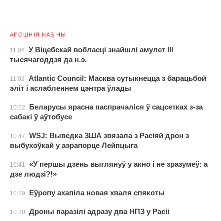
АПОШНІЯ НАВІНЫ
У Віцебскай вобласці знайшлі амулет III
11:06
тысячагоддзя да н.э.
Atlantic Council: Масква сутыкнецца з барацьбой
11:02
эліт і аслабленнем цэнтра ўлады
Беларусы ярасна паспрачаліся ў сацсетках з-за
10:52
сабакі ў аўтобусе
WSJ: Выведка ЗША звязала з Расіяй дрон з
10:47
выбухоўкай у аэрапорце Лейпцыга
«У першы дзень выглянуў у акно і не зразумеў: а
10:41
дзе людзі?!»
Еўропу ахапіла новая хваля спякоты
10:29
Дроны паразілі адразу два НПЗ у Расіі
10:20