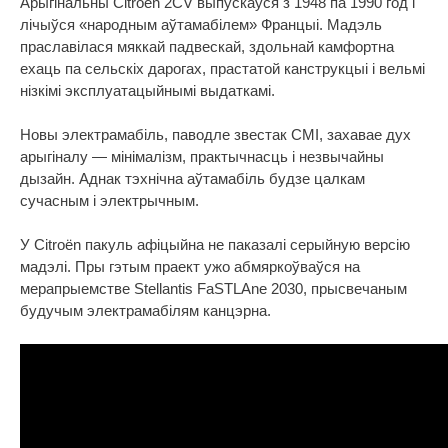
Арыгінальны Citroën 2CV выпускаўся з 1948 па 1990 год і
лічыўся «народным аўтамабілем» Францыі. Мадэль
праславілася мяккай падвескай, здольнай камфортна
ехаць па сельскіх дарогах, прастатой канструкцыі і вельмі
нізкімі эксплуатацыйнымі выдаткамі.
Новы электрамабіль, паводле звестак СМІ, захавае дух
арыгіналу — мінімалізм, практычнасць і незвычайны
дызайн. Аднак тэхнічна аўтамабіль будзе цалкам
сучасным і электрычным.
У Citroën пакуль афіцыйна не паказалі серыйную версію
мадэлі. Пры гэтым праект ужо абмяркоўваўся на
мерапрыемстве Stellantis FaSTLAne 2030, прысвечаным
будучым электрамабілям канцэрна.