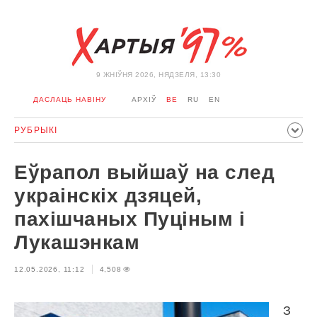
9 ЖНIЎНЯ 2026, НЯДЗЕЛЯ, 13:30
ДАСЛАЦЬ НАВІНУ
АРХІЎ
BE
RU
EN
РУБРЫКІ
ПАЛІТЫКА
ГРАМАДСТВА
ЭКАНОМІКА
ЗДАРЭННI
Еўрапол выйшаў на след
СПОРТ
КУЛЬТУРА
ГІСТОРЫЯ
МЕРКАВАННЕ
украінскіх дзяцей,
ІНТЭРВ'Ю
ТЭХНАЛОГІІ
ЗДАРОЎЕ
АЎТА
пахішчаных Пуціным і
АДПАЧЫНАК
АБЫХОД БЛАКІРОЎКІ І САЛІДАРНАСЦЬ
Лукашэнкам
КАРОНАВІРУС
БЕЛАРУСЬ У NATO
12.05.2026, 11:12
4,508
З