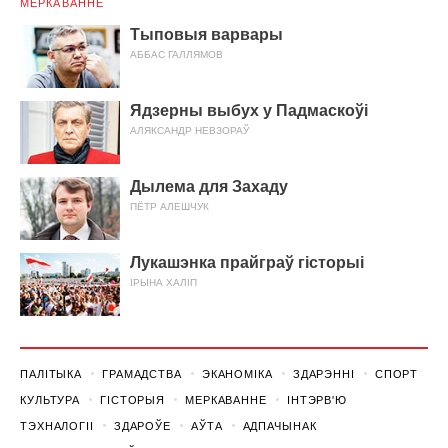
МЕРКАВАННЕ
Тыповыя варвары
АББАС ГАЛЛЯМОВ
Ядзерны выбух у Падмаскоўі
АЛЯКСАНДР НЕВЗОРАЎ
Дылема для Захаду
ПЁТР АЛЕШЧУК
Лукашэнка прайграў гісторыі
ІРЫНА ХАЛІП
ПАЛІТЫКА
ГРАМАДСТВА
ЭКАНОМІКА
ЗДАРЭННI
СПОРТ
КУЛЬТУРА
ГІСТОРЫЯ
МЕРКАВАННЕ
ІНТЭРВ'Ю
ТЭХНАЛОГІІ
ЗДАРОЎЕ
АЎТА
АДПАЧЫНАК