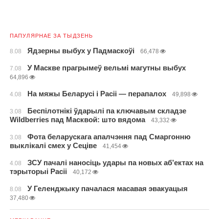
ПАПУЛЯРНАЕ ЗА ТЫДЗЕНЬ
Ядзерны выбух у Падмаскоўі
8.08
66,478
У Маскве прагрымеў вельмі магутны выбух
7.08
64,896
На мяжы Беларусі і Расіі — перапалох
4.08
49,898
Беспілотнікі ўдарылі па ключавым складзе
3.08
Wildberries пад Масквой: што вядома
43,332
Фота беларускага апалчэння пад Смаргонню
3.08
выклікалі смех у Сеціве
41,454
ЗСУ пачалі наносіць удары па новых аб’ектах на
4.08
тэрыторыі Расіі
40,172
У Геленджыку пачалася масавая эвакуацыя
8.08
37,480