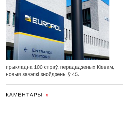
прыкладна 100 спраў, перададзеных Кіевам,
новыя зачэпкі знойдзены ў 45.
КАМЕНТАРЫ
0