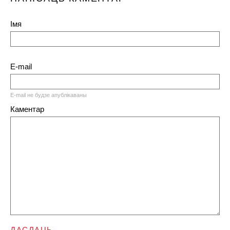
Імя
E-mail
E-mail не будзе апублікаваны
Каментар
ДАСЛАЦЬ