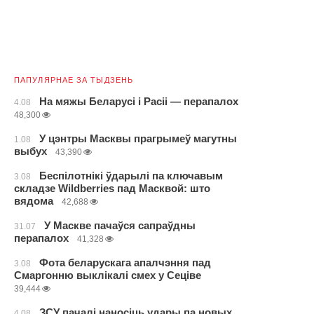
ПАПУЛЯРНАЕ ЗА ТЫДЗЕНЬ
На мяжы Беларусі і Расіі — перапалох
4.08
48,300
У цэнтры Масквы прагрымеў магутны
1.08
выбух
43,390
Беспілотнікі ўдарылі па ключавым
3.08
складзе Wildberries пад Масквой: што
вядома
42,688
У Маскве пачаўся сапраўдны
31.07
перапалох
41,328
Фота беларускага апалчэння пад
3.08
Смаргонню выклікалі смех у Сеціве
39,444
ЗСУ пачалі наносіць удары па новых
4.08