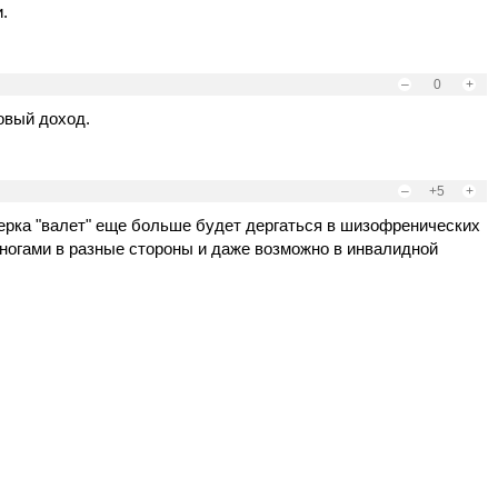
.
–
0
+
овый доход.
–
+5
+
ерка "валет" еще больше будет дергаться в шизофренических
 ногами в разные стороны и даже возможно в инвалидной