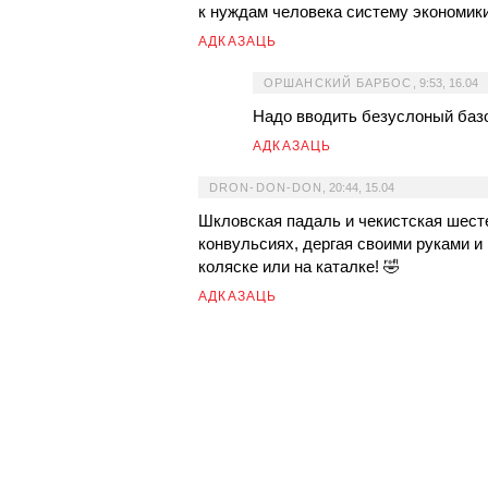
к нуждам человека систему экономики
АДКАЗАЦЬ
ОРШАНСКИЙ БАРБОС
,
9:53, 16.04
Надо вводить безуслоный баз
АДКАЗАЦЬ
DRON-DON-DON
,
20:44, 15.04
Шкловская падаль и чекистская шест
конвульсиях, дергая своими руками и
коляске или на каталке! 🤣
АДКАЗАЦЬ