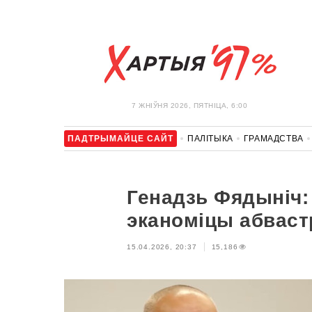
7 ЖНIЎНЯ 2026, ПЯТНІЦА, 6:00
ПАДТРЫМАЙЦЕ САЙТ
ПАЛІТЫКА
ГРАМАДСТВА
АЎТА
АДПАЧЫНАК
АБЫХОД БЛАКІРОЎКІ І САЛІДАР
Генадзь Фядыніч: 
эканоміцы абвас
15.04.2026, 20:37
15,186