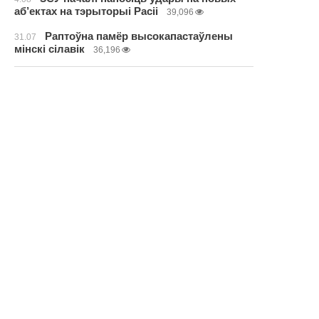
аб’ектах на тэрыторыі Расіі
39,096
Раптоўна памёр высокапастаўлены
31.07
мінскі сілавік
36,196