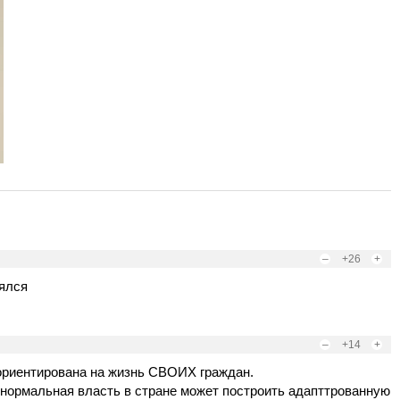
–
+26
+
лялся
–
+14
+
ориентирована на жизнь СВОИХ граждан.
И нормальная власть в стране может построить адапттрованную