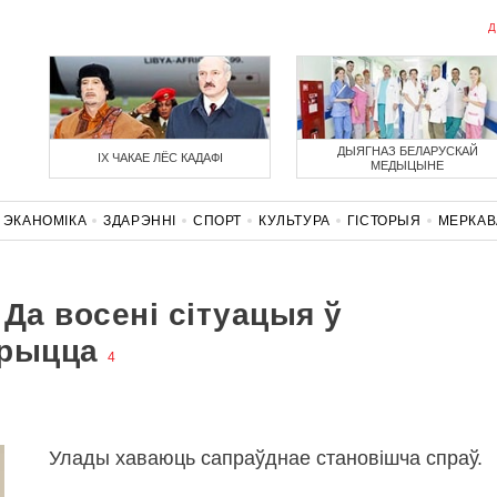
Д
ДЫЯГНАЗ БЕЛАРУСКАЙ
ІХ ЧАКАЕ ЛЁС КАДАФІ
МЕДЫЦЫНЕ
ЭКАНОМІКА
ЗДАРЭННI
СПОРТ
КУЛЬТУРА
ГІСТОРЫЯ
МЕРКА
НАСЦЬ
КАРОНАВІРУС
БЕЛАРУСЬ У NATO
Да восені сітуацыя ў
трыцца
4
Улады хаваюць сапраўднае становішча спраў.