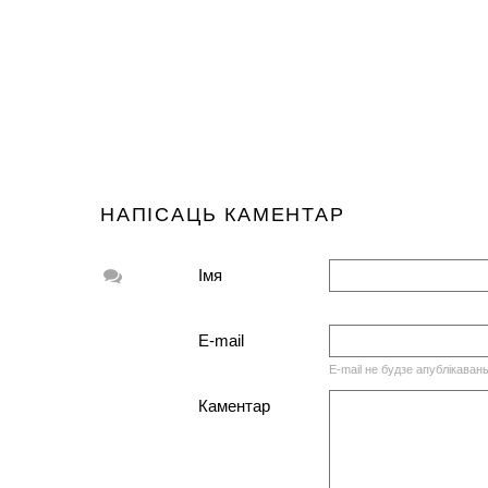
НАПІСАЦЬ КАМЕНТАР
Імя
E-mail
E-mail не будзе апублікаван
Каментар