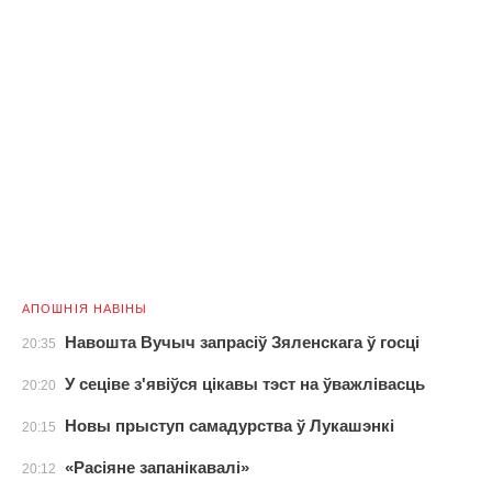
АПОШНІЯ НАВІНЫ
Навошта Вучыч запрасіў Зяленскага ў госці
20:35
У сеціве з'явіўся цікавы тэст на ўважлівасць
20:20
Новы прыступ самадурства ў Лукашэнкі
20:15
«Расіяне запанікавалі»
20:12