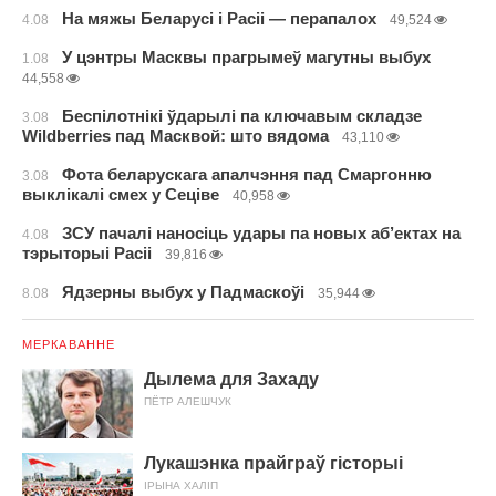
На мяжы Беларусі і Расіі — перапалох
4.08
49,524
У цэнтры Масквы прагрымеў магутны выбух
1.08
44,558
Беспілотнікі ўдарылі па ключавым складзе
3.08
Wildberries пад Масквой: што вядома
43,110
Фота беларускага апалчэння пад Смаргонню
3.08
выклікалі смех у Сеціве
40,958
ЗСУ пачалі наносіць удары па новых аб’ектах на
4.08
тэрыторыі Расіі
39,816
Ядзерны выбух у Падмаскоўі
8.08
35,944
МЕРКАВАННЕ
Дылема для Захаду
ПЁТР АЛЕШЧУК
Лукашэнка прайграў гісторыі
ІРЫНА ХАЛІП