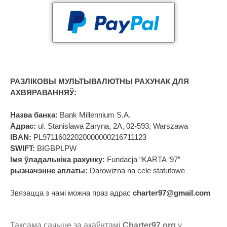
РАЗЛІКОВЫ МУЛЬТЫВАЛЮТНЫ РАХУНАК ДЛЯ
АХВЯРАВАННЯЎ:
Назва банка:
Bank Millennium S.A.
Адрас:
ul. Stanislawa Zaryna, 2A, 02-593, Warszawa
IBAN:
PL97116022020000000216711123
SWIFT:
BIGBPLPW
Імя ўладальніка рахунку:
Fundacja “KARTA ‘97”
рызначэнне аплаты:
Darowizna na cele statutowe
Звязацца з намі можна праз адрас
charter97@gmail.com
Таксама сачыце за акаўнтамі
Charter97.org
у