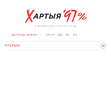
8 ЖНIЎНЯ 2026, СУБОТА, 20:38
ДАСЛАЦЬ НАВІНУ
АРХІЎ
BE
RU
EN
РУБРЫКІ
ПАЛІТЫКА
ГРАМАДСТВА
ЭКАНОМІКА
ЗДАРЭННI
СПОРТ
КУЛЬТУРА
ГІСТОРЫЯ
МЕРКАВАННЕ
ІНТЭРВ'Ю
ТЭХНАЛОГІІ
ЗДАРОЎЕ
АЎТА
АДПАЧЫНАК
АБЫХОД БЛАКІРОЎКІ І САЛІДАРНАСЦЬ
КАРОНАВІРУС
БЕЛАРУСЬ У NATO