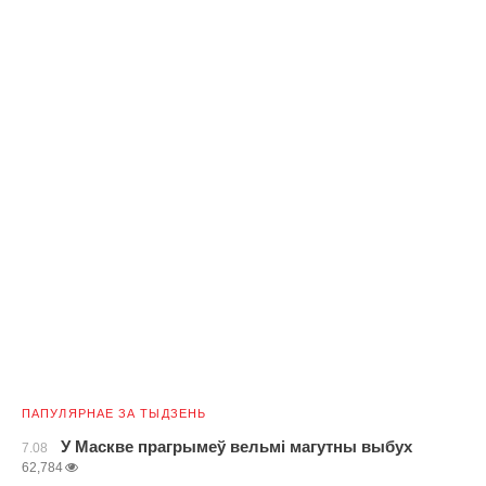
ПАПУЛЯРНАЕ ЗА ТЫДЗЕНЬ
У Маскве прагрымеў вельмі магутны выбух
7.08
62,784