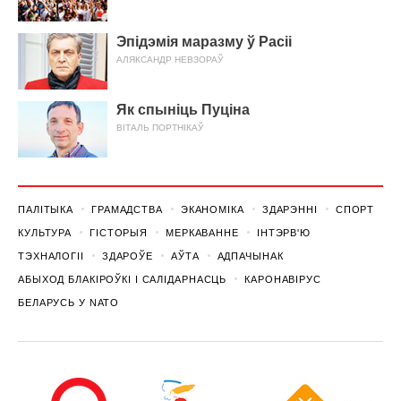
Эпідэмія маразму ў Расіі
АЛЯКСАНДР НЕВЗОРАЎ
Як спыніць Пуціна
ВІТАЛЬ ПОРТНІКАЎ
ПАЛІТЫКА
ГРАМАДСТВА
ЭКАНОМІКА
ЗДАРЭННI
СПОРТ
КУЛЬТУРА
ГІСТОРЫЯ
МЕРКАВАННЕ
ІНТЭРВ'Ю
ТЭХНАЛОГІІ
ЗДАРОЎЕ
АЎТА
АДПАЧЫНАК
АБЫХОД БЛАКІРОЎКІ І САЛІДАРНАСЦЬ
КАРОНАВІРУС
БЕЛАРУСЬ У NATO