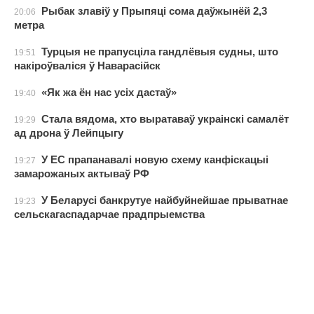
Рыбак злавіў у Прыпяці сома даўжынёй 2,3
20:06
метра
Турцыя не прапусціла гандлёвыя судны, што
19:51
накіроўваліся ў Наварасійск
«Як жа ён нас усіх дастаў»
19:40
Стала вядома, хто выратаваў украінскі самалёт
19:29
ад дрона ў Лейпцыгу
У ЕС прапанавалі новую схему канфіскацыі
19:27
замарожаных актываў РФ
У Беларусі банкрутуе найбуйнейшае прыватнае
19:23
сельскагаспадарчае прадпрыемства