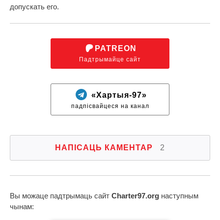
допускать его.
PATREON
Падтрымайце сайт
«Хартыя-97»
падпісвайцеся на канал
НАПІСАЦЬ КАМЕНТАР
2
Вы можаце падтрымаць сайт
Charter97.org
наступным
чынам: