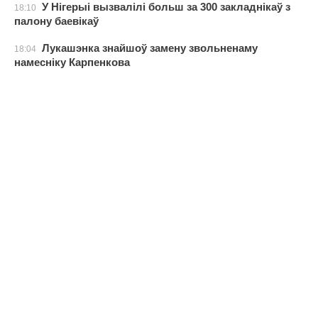
У Нігерыі вызвалілі больш за 300 закладнікаў з
18:10
палону баевікаў
Лукашэнка знайшоў замену звольненаму
18:04
намесніку Карпенкова