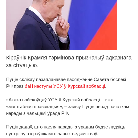
Кіраўнік Крамля тэрмінова прызначыў адказнага
за сітуацыю.
Пуцін склікаў пазапланавае пасяджэнне Савета бяспекі
РФ праз
баі і наступы УСУ ў Курскай вобласці
.
«Атака вайскоўцаў УСУ ў Курскай вобласці – гэта
«маштабная правакацыя», – заявіў Пуцін перад пачаткам
нарады з чальцамі ўрада РФ.
Пуцін дадаў, што пасля нарады з урадам будзе ладзіць
сустрэчу з кіраўнікамі сілавых ведамстваў.