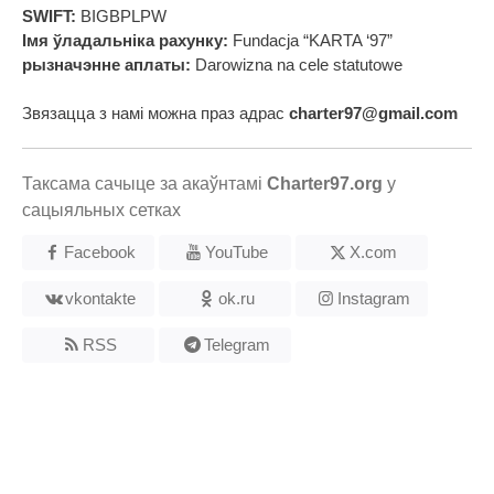
SWIFT:
BIGBPLPW
Імя ўладальніка рахунку:
Fundacja “KARTA ‘97”
рызначэнне аплаты:
Darowizna na cele statutowe
Звязацца з намі можна праз адрас
charter97@gmail.com
Таксама сачыце за акаўнтамі
Charter97.org
у
сацыяльных сетках
Facebook
YouTube
X.com
vkontakte
ok.ru
Instagram
RSS
Telegram