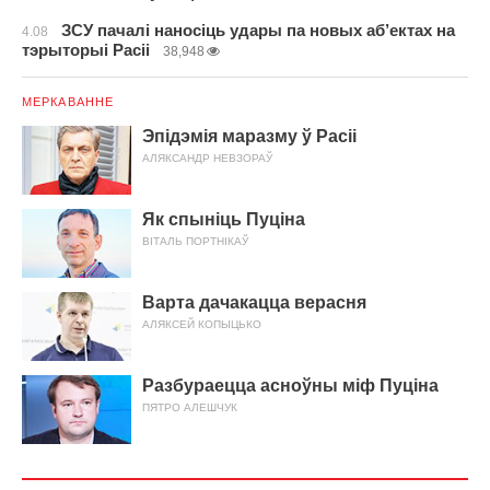
ЗСУ пачалі наносіць удары па новых аб’ектах на
4.08
тэрыторыі Расіі
38,948
МЕРКАВАННЕ
Эпідэмія маразму ў Расіі
АЛЯКСАНДР НЕВЗОРАЎ
Як спыніць Пуціна
ВІТАЛЬ ПОРТНІКАЎ
Варта дачакацца верасня
АЛЯКСЕЙ КОПЫЦЬКО
Разбураецца асноўны міф Пуціна
ПЯТРО АЛЕШЧУК