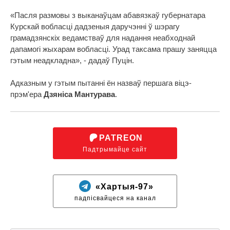
«Пасля размовы з выканаўцам абавязкаў губернатара
Курскай вобласці дадзеныя даручэнні ў шэрагу
грамадзянскіх ведамстваў для надання неабходнай
дапамогі жыхарам вобласці. Урад таксама прашу заняцца
гэтым неадкладна», - дадаў Пуцін.
Адказным у гэтым пытанні ён назваў першага віцэ-
прэм'ера
Дзяніса Мантурава
.
PATREON
Падтрымайце сайт
«Хартыя-97»
падпісвайцеся на канал