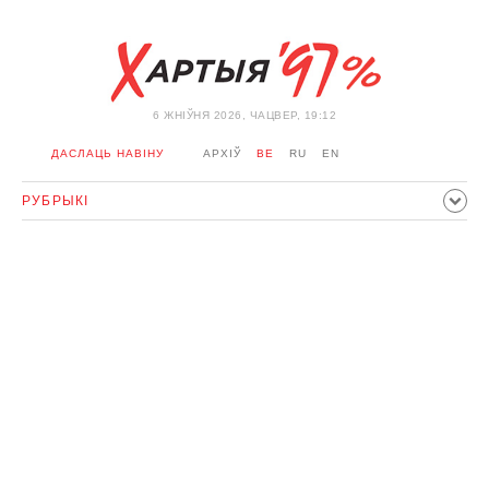
6 ЖНIЎНЯ 2026, ЧАЦВЕР, 19:12
ДАСЛАЦЬ НАВІНУ
АРХІЎ
BE
RU
EN
РУБРЫКІ
ПАЛІТЫКА
ГРАМАДСТВА
ЭКАНОМІКА
ЗДАРЭННI
СПОРТ
КУЛЬТУРА
ГІСТОРЫЯ
МЕРКАВАННЕ
ІНТЭРВ'Ю
ТЭХНАЛОГІІ
ЗДАРОЎЕ
АЎТА
АДПАЧЫНАК
АБЫХОД БЛАКІРОЎКІ І САЛІДАРНАСЦЬ
КАРОНАВІРУС
БЕЛАРУСЬ У NATO