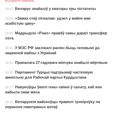
АПОШНІЯ НАВІНЫ
Беларус знайшоў у кватэры тры пісталеты
19:07
«Замах стаў сігналам: удзел у вайне мае
19:01
асабістую цану»
Мадрыдскі «Рэал» правёў самы дарагі трансфер
18:50
лета
У МЗС РФ заклікалі расіян быць гатовымі да
18:41
зацяжной вайны з Украінай
Прапалага 27-гадовага мінчука знайшлі мёртвым
18:32
Парламент Турцыі падтрымаў частковую
18:23
амністыю для Рабочай партыі Курдыстана
Навукоўцы ўвялі гены свінні ў салату, каб яна
18:17
набыла смак мяса
Беларускія вайскоўцы правялі трэніроўку па
18:15
перахопе паветраных мэтаў