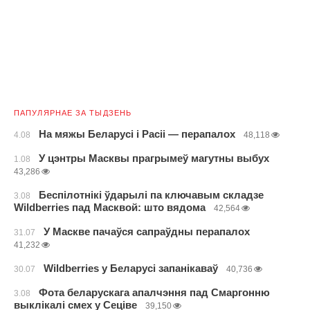
ПАПУЛЯРНАЕ ЗА ТЫДЗЕНЬ
На мяжы Беларусі і Расіі — перапалох
4.08
48,118
У цэнтры Масквы прагрымеў магутны выбух
1.08
43,286
Беспілотнікі ўдарылі па ключавым складзе
3.08
Wildberries пад Масквой: што вядома
42,564
У Маскве пачаўся сапраўдны перапалох
31.07
41,232
Wildberries у Беларусі запанікаваў
30.07
40,736
Фота беларускага апалчэння пад Смаргонню
3.08
выклікалі смех у Сеціве
39,150