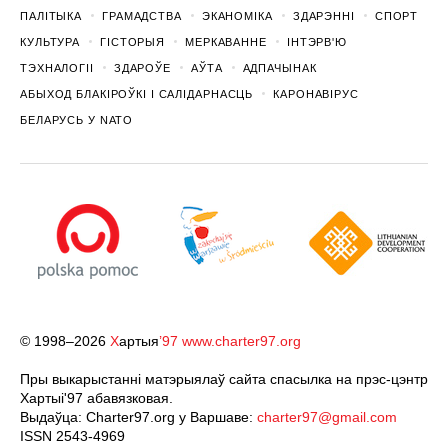
ПАЛІТЫКА
ГРАМАДСТВА
ЭКАНОМІКА
ЗДАРЭННI
СПОРТ
КУЛЬТУРА
ГІСТОРЫЯ
МЕРКАВАННЕ
ІНТЭРВ'Ю
ТЭХНАЛОГІІ
ЗДАРОЎЕ
АЎТА
АДПАЧЫНАК
АБЫХОД БЛАКІРОЎКІ І САЛІДАРНАСЦЬ
КАРОНАВІРУС
БЕЛАРУСЬ У NATO
© 1998–2026
Х
артыя
’97
www.charter97.org
Пры выкарыстанні матэрыялаў сайта спасылка на прэс-цэнтр
Хартыi'97 абавязковая.
Выдаўца: Charter97.org у Варшаве:
charter97@gmail.com
ISSN 2543-4969