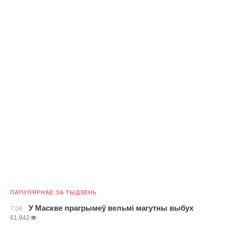
ПАПУЛЯРНАЕ ЗА ТЫДЗЕНЬ
У Маскве прагрымеў вельмі магутны выбух
7.08
61,942