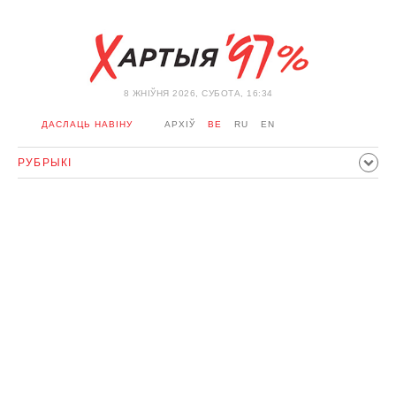
8 ЖНIЎНЯ 2026, СУБОТА, 16:34
ДАСЛАЦЬ НАВІНУ
АРХІЎ
BE
RU
EN
РУБРЫКІ
ПАЛІТЫКА
ГРАМАДСТВА
ЭКАНОМІКА
ЗДАРЭННI
СПОРТ
КУЛЬТУРА
ГІСТОРЫЯ
МЕРКАВАННЕ
ІНТЭРВ'Ю
ТЭХНАЛОГІІ
ЗДАРОЎЕ
АЎТА
АДПАЧЫНАК
АБЫХОД БЛАКІРОЎКІ І САЛІДАРНАСЦЬ
КАРОНАВІРУС
БЕЛАРУСЬ У NATO