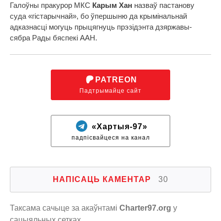
Галоўны пракурор МКС
Карым Хан
назваў пастанову
суда «гістарычнай», бо ўпершыню да крымінальнай
адказнасці могуць прыцягнуць прэзідэнта дзяржавы-
сябра Рады бяспекі ААН.
PATREON
Падтрымайце сайт
«Хартыя-97»
падпісвайцеся на канал
НАПІСАЦЬ КАМЕНТАР
30
Таксама сачыце за акаўнтамі
Charter97.org
у
сацыяльных сетках