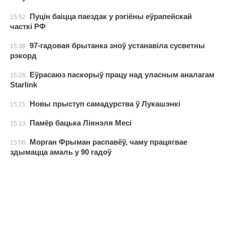
Пуцін баіцца паездак у рэгіёны еўрапейскай
15:52
часткі РФ
97-гадовая брытанка зноў устанавіла сусветны
15:36
рэкорд
Еўрасаюз паскорыў працу над уласным аналагам
15:28
Starlink
Новы прыступ самадурства ў Лукашэнкі
15:21
Памёр бацька Ліянэля Месі
15:13
Морган Фрыман распавёў, чаму працягвае
15:06
здымацца амаль у 90 гадоў