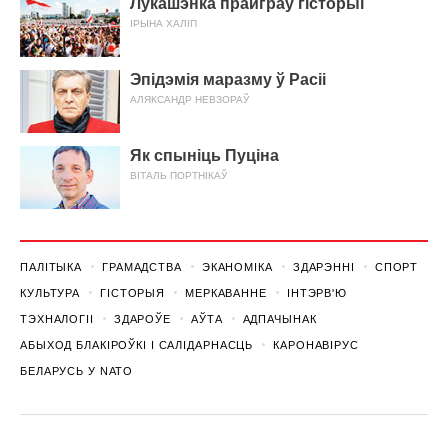
Лукашэнка прайграў гісторыі
ІРЫНА ХАЛІП
Эпідэмія маразму ў Расіі
АЛЯКСАНДР НЕВЗОРАЎ
Як спыніць Пуціна
ВІТАЛЬ ПОРТНІКАЎ
ПАЛІТЫКА
ГРАМАДСТВА
ЭКАНОМІКА
ЗДАРЭННI
СПОРТ
КУЛЬТУРА
ГІСТОРЫЯ
МЕРКАВАННЕ
ІНТЭРВ'Ю
ТЭХНАЛОГІІ
ЗДАРОЎЕ
АЎТА
АДПАЧЫНАК
АБЫХОД БЛАКІРОЎКІ І САЛІДАРНАСЦЬ
КАРОНАВІРУС
БЕЛАРУСЬ У NATO