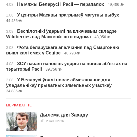
На мяжы Беларусі і Расіі — перапалох
4.08
49,406
У цэнтры Масквы прагрымеў магутны выбух
1.08
44,436
Беспілотнікі ўдарылі па ключавым складзе
3.08
Wildberries пад Масквой: што вядома
43,056
Фота беларускага апалчэння пад Смаргонню
3.08
выклікалі смех у Сеціве
40,798
ЗСУ пачалі наносіць удары па новых аб’ектах на
4.08
тэрыторыі Расіі
39,756
У Беларусі ўвялі новае абмежаванне для
2.08
ўладальнікаў прыватных зямельных участкаў
34,886
МЕРКАВАННЕ
Дылема для Захаду
ПЁТР АЛЕШЧУК