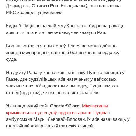
Дзярждэпе,
Стывен Рэп
. Ён адзначыў, што пастанова
МКС зробіць Пуціна ізгоем.
Куды б Пуцін не паехаў, яму ўвесь час будзе пагражаць
арышт. «Гэта ніколі не знікне», - выказаўся Рэп.
Больш за тое, з ягоных слоў, Расея не можа дабіцца
зняцця міжнародных санкцый без выканання ордэраў
суда.
На думку Рэпа, у канчатковым выніку Пуцін апынецца ў
Гаазе, дзе судзілі іншых абвінавачаных у вайсковых
злачынствах. «У адваротным выпадку, Пуцін памрэ з
гэтым (ордэрам), які вісіць над яго галавой».
Як паведамляў сайт
Charter97.org
,
Міжнародны
крымінальны суд выдаў ордэр на арышт Пуціна
і
амбудсмэна Марыі Львовай-Бяловай. Іх абвінавачваюць у
гвалтоўнай дэпартацыі ўкраінскіх дзяцей.