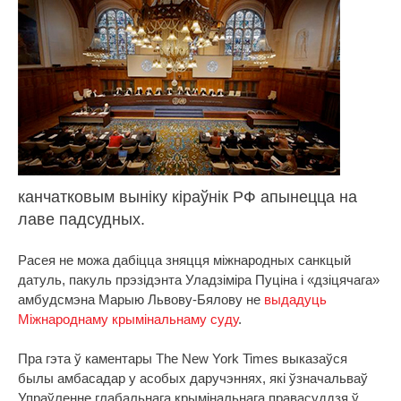
канчатковым выніку кіраўнік РФ апынецца на
лаве падсудных.
Расея не можа дабіцца зняцця міжнародных санкцый
датуль, пакуль прэзідэнта Уладзіміра Пуціна і «дзіцячага»
амбудсмэна Марыю Львову-Бялову не
выдадуць
Міжнароднаму крымінальнаму суду
.
Пра гэта ў каментары The New York Times выказаўся
былы амбасадар у асобых даручэннях, які ўзначальваў
Упраўленне глабальнага крымінальнага правасуддзя ў