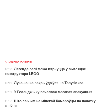
АПОШНІЯ НАВІНЫ
Легенда ралі можа вярнуцца ў выглядзе
16:30
канструктара LEGO
Лукашэнка пакрыўдзіўся на Топузidиса
16:19
У Геленджыку пачалася масавая эвакуацыя
16:09
Што па чым на мінскай Камароўцы на пачатку
15:56
жніўня