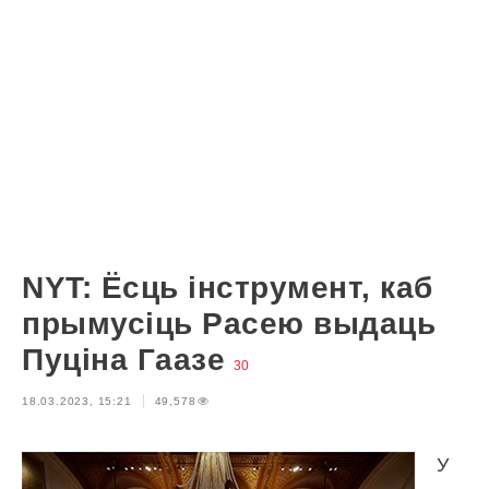
NYT: Ёсць інструмент, каб
прымусіць Расею выдаць
Пуціна Гаазе
30
18.03.2023, 15:21
49,578
У