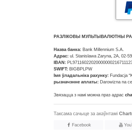
РАЗЛІКОВЫ МУЛЬТЫВАЛЮТНЫ РА
Назва банка:
Bank Millennium S.A.
Адрас:
ul. Stanislawa Zaryna, 2A, 02-
IBAN:
PL9711602202000000021671112
SWIFT:
BIGBPLPW
Імя ўладальніка рахунку:
Fundacja “
рызначэнне аплаты:
Darowizna na ce
Звязацца з намі можна праз адрас
ch
Таксама сачыце за акаўнтамі
Chart
Facebook
You