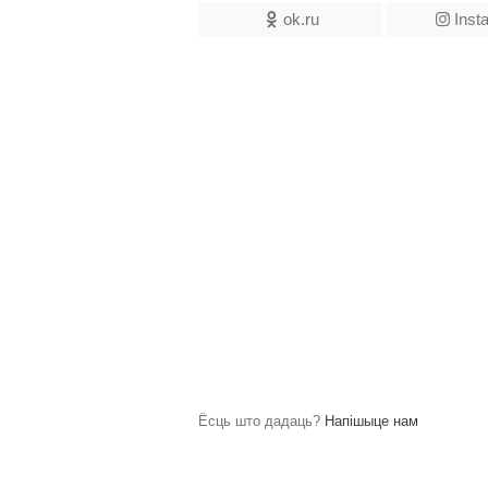
ok.ru
Inst
Ёсць што дадаць?
Напішыце нам