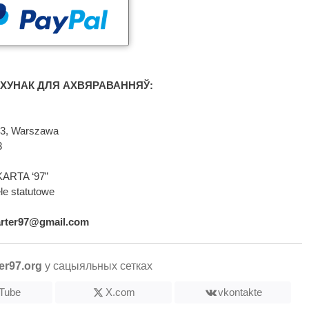
ХУНАК ДЛЯ АХВЯРАВАННЯЎ:
593, Warszawa
3
KARTA ‘97”
le statutowe
arter97@gmail.com
er97.org
у сацыяльных сетках
Tube
X.com
vkontakte