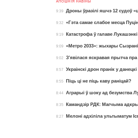
АПОШНІЯ НАВІНЫ
Дроны ўразілі яшчэ 12 судоў 
9:39
«Гэта самае слабое месца Пуці
9:32
Катастрофа ў галаве Лукашэнкі
9:19
«Метро 2033»: жыхары Сызрані 
9:09
З’явілася яскравая прытча пр
9:02
Украінскі дрон пранік у данецк
8:57
Піць ці не піць каву раніцай?
8:55
Аграрыі ў шоку ад безумства Л
8:44
Камандзір РДК: Магчыма адкрыц
8:35
Мелоні адхіліла ультыматум Ісп
8:27