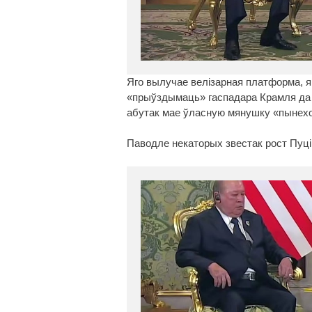
Яго вылучае велізарная платформа, я
«прыўздымаць» гаспадара Крамля да 1
абутак мае ўласную мянушку «пынехо
Паводле некаторых звестак рост Пуці