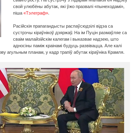
свой улюбёны абутак, які ўжо празвалі «пынеходамі»,
піша
«Тэлеграф»
.
Расійскія прапагандысты распаўсюдзілі відэа са
сустрэчы кіраўнікоў дзяржаў. На ім Пуцін размаўляе са
сваім малайзійскім калегам і выказвае надзею, што
адносіны паміж краінамі будуць развівацца. Але калі
ову агульным планам, у кадр трапіў абутак кіраўніка Крамля.