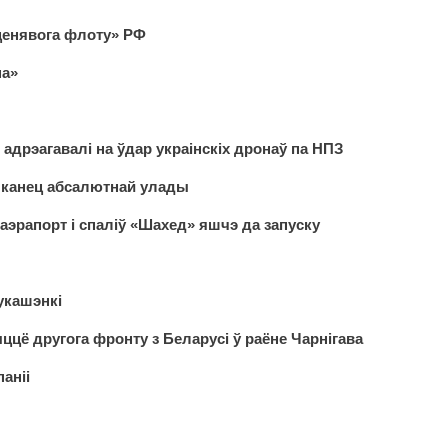
«ценявога флоту» РФ
на»
адрэагавалі на ўдар украінскіх дронаў па НПЗ
а канец абсалютнай улады
і аэрапорт і спаліў «Шахед» яшчэ да запуску
укашэнкі
цё другога фронту з Беларусі ў раёне Чарнігава
аніі