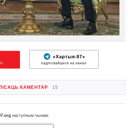
N
«Хартыя-97»
йт
падпісвайцеся на канал
ПІСАЦЬ КАМЕНТАР
15
97.org
наступным чынам: