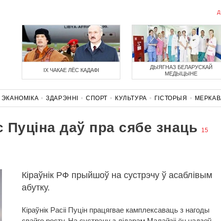
Д
ДЫЯГНАЗ БЕЛАРУСКАЙ
ІХ ЧАКАЕ ЛЁС КАДАФІ
МЕДЫЦЫНЕ
ЭКАНОМІКА
ЗДАРЭННI
СПОРТ
КУЛЬТУРА
ГІСТОРЫЯ
МЕРКА
НАСЦЬ
КАРОНАВІРУС
БЕЛАРУСЬ У NATO
 Пуціна даў пра сябе знаць
15
Кіраўнік РФ прыйшоў на сустрэчу ў асаблівым
абутку.
Кіраўнік Расіі Пуцін працягвае камплексаваць з нагоды
свайго росту. На сустрэчу з лідарам Малайзіі ён надзеў