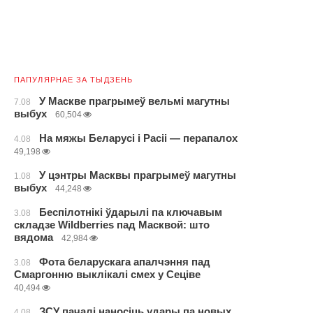
ПАПУЛЯРНАЕ ЗА ТЫДЗЕНЬ
У Маскве прагрымеў вельмі магутны
7.08
выбух
60,504
На мяжы Беларусі і Расіі — перапалох
4.08
49,198
У цэнтры Масквы прагрымеў магутны
1.08
выбух
44,248
Беспілотнікі ўдарылі па ключавым
3.08
складзе Wildberries пад Масквой: што
вядома
42,984
Фота беларускага апалчэння пад
3.08
Смаргонню выклікалі смех у Сеціве
40,494
ЗСУ пачалі наносіць удары па новых
4.08