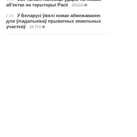
аб’ектах на тэрыторыі Расіі
39,618
У Беларусі ўвялі новае абмежаванне
2.08
для ўладальнікаў прыватных зямельных
участкаў
34,714