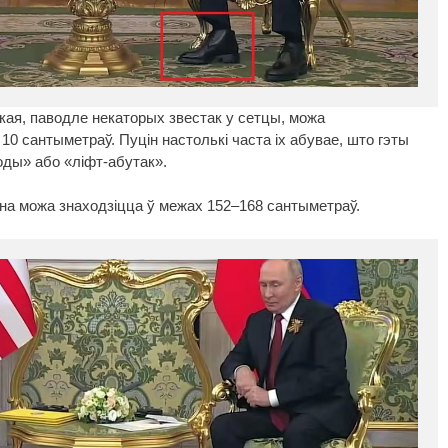
кая, паводле некаторых звестак у сетцы, можа
0 сантыметраў. Пуцін настолькі часта іх абувае, што гэты
ды» або «ліфт-абутак».
на можа знаходзіцца ў межах 152–168 сантыметраў.