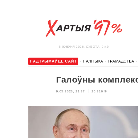
8 ЖНIЎНЯ 2026, СУБОТА, 9:49
ПАДТРЫМАЙЦЕ САЙТ
ПАЛІТЫКА
ГРАМАДСТВА
АЎТА
АДПАЧЫНАК
АБЫХОД БЛАКІРОЎКІ І САЛІДАР
Галоўны комплекс
9.05.2026, 21:37
20,916