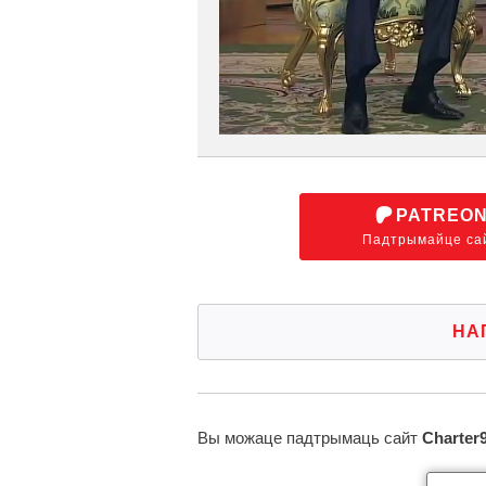
PATREO
Падтрымайце са
НА
Вы можаце падтрымаць сайт
Charter