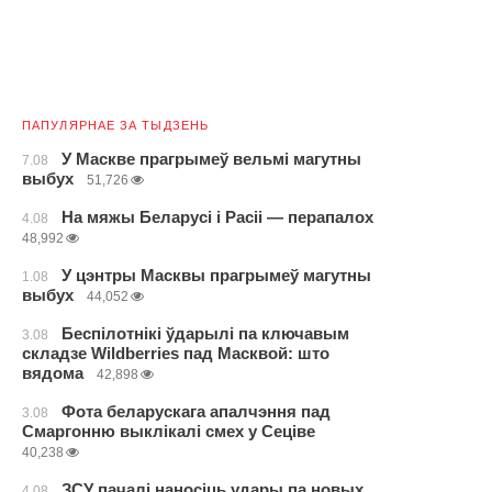
ПАПУЛЯРНАЕ ЗА ТЫДЗЕНЬ
У Маскве прагрымеў вельмі магутны
7.08
выбух
51,726
На мяжы Беларусі і Расіі — перапалох
4.08
48,992
У цэнтры Масквы прагрымеў магутны
1.08
выбух
44,052
Беспілотнікі ўдарылі па ключавым
3.08
складзе Wildberries пад Масквой: што
вядома
42,898
Фота беларускага апалчэння пад
3.08
Смаргонню выклікалі смех у Сеціве
40,238
ЗСУ пачалі наносіць удары па новых
4.08