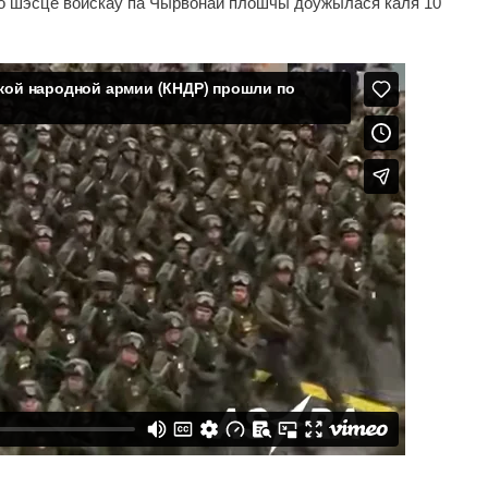
о шэсце войскаў па Чырвонай плошчы доўжылася каля 10