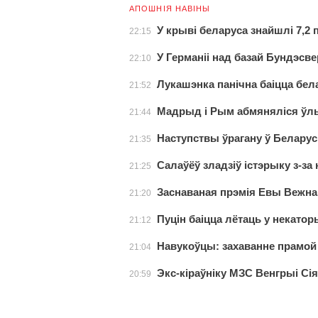
АПОШНІЯ НАВІНЫ
У крыві беларуса знайшлі 7,2
22:15
У Германіі над базай Бундэсв
22:10
Лукашэнка панічна баіцца бел
21:52
Мадрыд і Рым абмяняліся ўл
21:44
Наступствы ўрагану ў Белару
21:35
Салаўёў зладзіў істэрыку з-за 
21:25
Заснаваная прэмія Евы Вежна
21:20
Пуцін баіцца лётаць у некатор
21:12
Навукоўцы: захаванне прамой
21:04
Экс-кіраўніку МЗС Венгрыі Сі
20:59