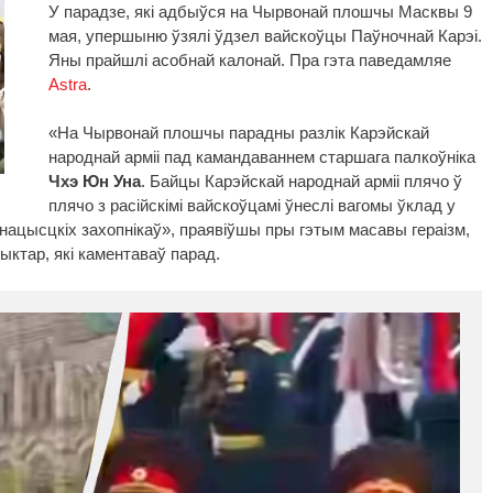
У парадзе, які адбыўся на Чырвонай плошчы Масквы 9
мая, упершыню ўзялі ўдзел вайскоўцы Паўночнай Карэі.
Яны прайшлі асобнай калонай. Пра гэта паведамляе
Astra
.
«На Чырвонай плошчы парадны разлік Карэйскай
народнай арміі пад камандаваннем старшага палкоўніка
Чхэ Юн Уна
. Байцы Карэйскай народнай арміі плячо ў
плячо з расійскімі вайскоўцамі ўнеслі вагомы ўклад у
нацысцкіх захопнікаў», праявіўшы пры гэтым масавы гераізм,
ыктар, які каментаваў парад.