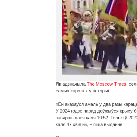
Як адзначыла
The Moscow Times
, сё
самых кароткіх у гісторыі.
«Ён аказаўся амаль у два разы караце
У 2024 годзе парад доўжыўся крыху бо
завяршылася каля 10:52. Толькі ў 20
каля 47 хвілін», – піша выданне.