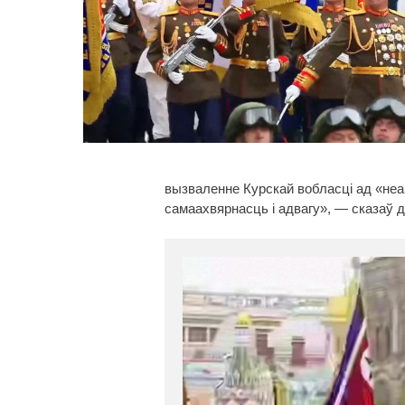
вызваленне Курскай вобласці ад «неа
самаахвярнасць і адвагу», — сказаў д