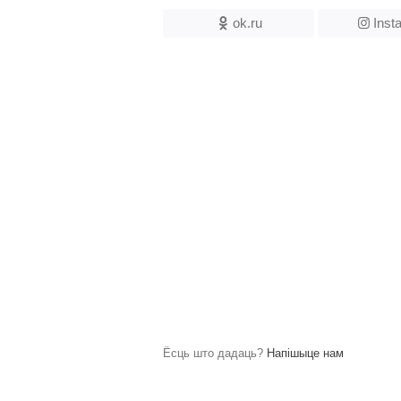
ok.ru
Inst
Ёсць што дадаць?
Напішыце нам