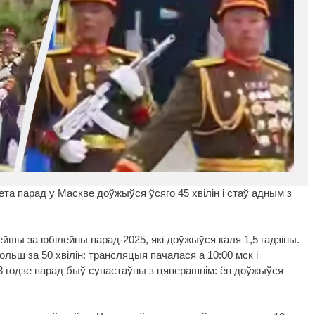
лета парад у Маскве доўжыўся ўсяго 45 хвілін і стаў адным з
йшы за юбілейны парад-2025, які доўжыўся каля 1,5 гадзіны.
льш за 50 хвілін: трансляцыя пачалася а 10:00 мск і
23 годзе парад быў супастаўны з цяперашнім: ён доўжыўся