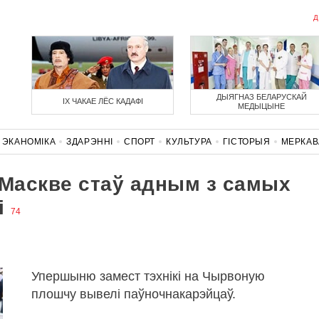
Д
ДЫЯГНАЗ БЕЛАРУСКАЙ
ІХ ЧАКАЕ ЛЁС КАДАФІ
МЕДЫЦЫНЕ
ЭКАНОМІКА
ЗДАРЭННI
СПОРТ
КУЛЬТУРА
ГІСТОРЫЯ
МЕРКА
НАСЦЬ
КАРОНАВІРУС
БЕЛАРУСЬ У NATO
 Маскве стаў адным з самых
і
74
Упершыню замест тэхнікі на Чырвоную
плошчу вывелі паўночнакарэйцаў.