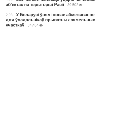
аб’ектах на тэрыторыі Расіі
39,502
У Беларусі ўвялі новае абмежаванне
2.08
для ўладальнікаў прыватных зямельных
участкаў
34,484