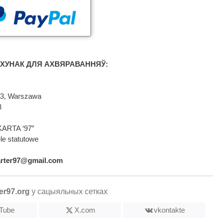
ХУНАК ДЛЯ АХВЯРАВАННЯЎ:
593, Warszawa
3
KARTA ‘97”
le statutowe
arter97@gmail.com
er97.org
у сацыяльных сетках
Tube
X.com
vkontakte