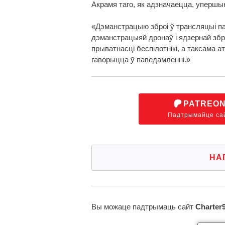
Акрамя таго, як адзначаецца, упершын
«Дэманстрацыю зброі ў трансляцыі пар
дэманстрацыяй дронаў і ядзернай збро
прыватнасці беспілотнікі, а таксама 
гаворыцца ў паведамленні.»
PATREO
Падтрымайце са
НА
Вы можаце падтрымаць сайт
Charter