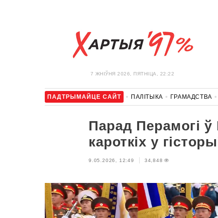
7 ЖНIЎНЯ 2026, ПЯТНІЦА, 22:22
ПАДТРЫМАЙЦЕ САЙТ
ПАЛІТЫКА
ГРАМАДСТВА
АЎТА
АДПАЧЫНАК
АБЫХОД БЛАКІРОЎКІ І САЛІДАР
Парад Перамогі ў
кароткіх у гісторы
9.05.2026, 12:49
34,848