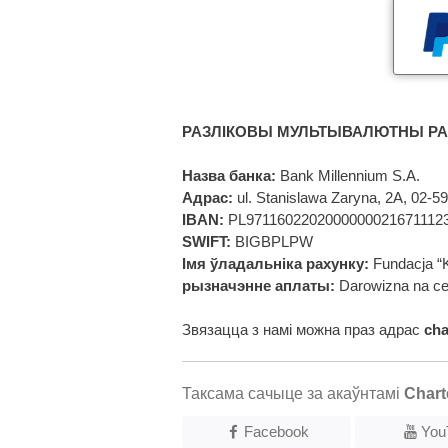
РАЗЛІКОВЫ МУЛЬТЫВАЛЮТНЫ РА
Назва банка:
Bank Millennium S.A.
Адрас:
ul. Stanislawa Zaryna, 2A, 02-
IBAN:
PL9711602202000000021671112
SWIFT:
BIGBPLPW
Імя ўладальніка рахунку:
Fundacja “
рызначэнне аплаты:
Darowizna na ce
Звязацца з намі можна праз адрас
ch
Таксама сачыце за акаўнтамі
Chart
Facebook
You