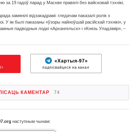
ю за 19 гадоў парад у Маскве правялі без вайсковай тэхнікі.
ада замянілі відэакадрамі: гледачам паказалі ролік з
і. У ім былі паказаны «ўзоры найноўшай расійскай тэхнікі», у
атамныя падводныя лодкі «Архангельск» і «Князь Уладзімір», –
N
«Хартыя-97»
йт
падпісвайцеся на канал
ПІСАЦЬ КАМЕНТАР
74
97.org
наступным чынам: