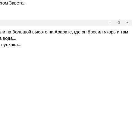
егом Завета.
–
-3
+
ли на большой высоте на Арарате, где он бросил якорь и там
 вода...
 пускают...