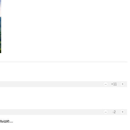
–
+11
+
–
-2
+
ьше...