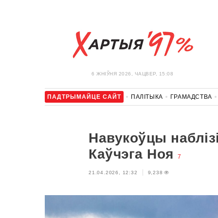
6 ЖНIЎНЯ 2026, ЧАЦВЕР, 15:08
ПАДТРЫМАЙЦЕ САЙТ
ПАЛІТЫКА
ГРАМАДСТВА
АЎТА
АДПАЧЫНАК
АБЫХОД БЛАКІРОЎКІ І САЛІДАР
Навукоўцы наблізі
Каўчэга Ноя
7
21.04.2026, 12:32
9,238