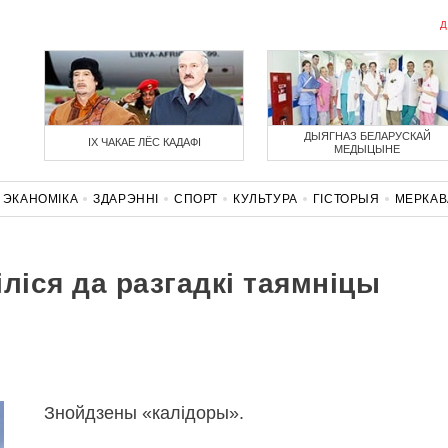
Д
ДЫЯГНАЗ БЕЛАРУСКАЙ
ІХ ЧАКАЕ ЛЁС КАДАФІ
МЕДЫЦЫНЕ
ЭКАНОМІКА
ЗДАРЭННI
СПОРТ
КУЛЬТУРА
ГІСТОРЫЯ
МЕРКА
НАСЦЬ
КАРОНАВІРУС
БЕЛАРУСЬ У NATO
ліся да разгадкі таямніцы
Знойдзены «калідоры».