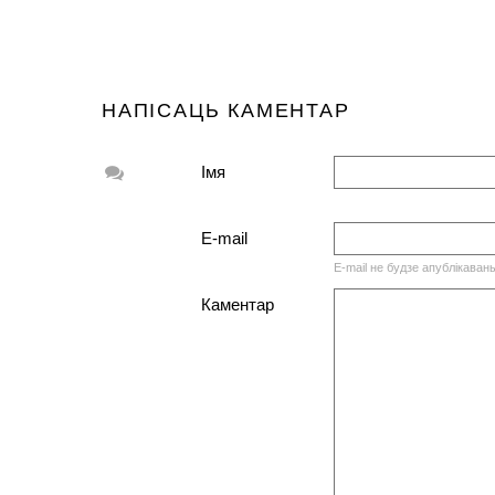
НАПІСАЦЬ КАМЕНТАР
Імя
E-mail
E-mail не будзе апублікаван
Каментар