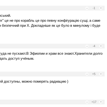
–
-1
+
вський.
г" це не про корабль це про певну конфігурацію сущі, а саме
ін безпечний при Х. Докладніше як це було в минулому і буде
–
-4
+
 туда не пускают.В Эфиопии и храм все знают.Хранители долго
 дать доступ учёным.
–
+5
+
ей доступны, можно померять радиацию )
–
+17
+