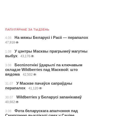
ПАПУЛЯРНАЕ ЗА ТЫДЗЕНЬ
На мяжы Беларусі і Расіі — перапалох
4.08
47,918
У цэнтры Масквы прагрымеў магутны
1.08
выбух
43,176
Беспілотнікі ўдарылі па ключавым
3.08
складзе Wildberries пад Масквой: што
вядома
42,502
У Маскве пачаўся сапраўдны
31.07
перапалох
41,120
Wildberries у Беларусі запанікаваў
30.07
40,662
Фота беларускага апалчэння пад
3.08
Смаргонню выклікалі смех у Сеціве