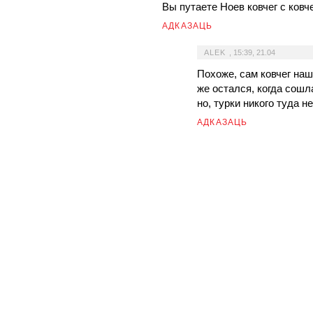
Вы путаете Ноев ковчег с ковч
АДКАЗАЦЬ
ALEK
,
15:39, 21.04
Похоже, сам ковчег наш
же остался, когда сошла
но, турки никого туда не
АДКАЗАЦЬ