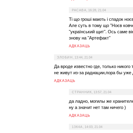
РАСАВА
,
16:28, 21.04
Ті що гроші мають і спадок ноє
Але суть в тому що "Ноєв ковче
"український щит". Ось саме в
знову на "Артефакт"
АДКАЗАЦЬ
ЗЛОБИН
,
13:44, 21.04
Да вроде известно где, только никого
не живут из-за радиации,пора бы уже
АДКАЗАЦЬ
СТРАННИК
,
13:57, 21.04
да ладно, могилы же хранител
ну а значит нет там ничего )
АДКАЗАЦЬ
13К4А
,
14:03, 21.04