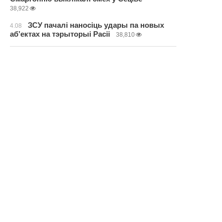
38,922
ЗСУ пачалі наносіць удары па новых
4.08
аб’ектах на тэрыторыі Расіі
38,810