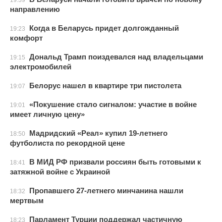
19:39
направлению
Когда в Беларусь придет долгожданный
19:23
комфорт
Дональд Трамп поиздевался над владельцами
19:15
электромобилей
Белорус нашел в квартире три пистолета
19:07
«Покушение стало сигналом: участие в войне
19:01
имеет личную цену»
Мадридский «Реал» купил 19-летнего
18:50
футболиста по рекордной цене
В МИД РФ призвали россиян быть готовыми к
18:41
затяжной войне с Украиной
Пропавшего 27-летнего минчанина нашли
18:32
мертвым
Парламент Турции поддержал частичную
18:23