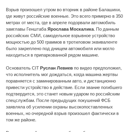
Взрыв произошел утром во вторник в районе Балашихи,
где живут российские военные. Это всего примерно в 350
метрах от места, где в апреле подорвали автомобиль
замглавы Генштаба
Ярослава Москалика
. По данным
российских СМИ, самодельное взрывное устройство
мощностью до 500 граммов в тротиловом эквиваленте
было закреплено под днищем автомобиля или могло
находиться в припаркованной рядом машине.
Основатель CIT
Руслан Левиев
по видео предположил,
что исполнитель мог дождаться, когда машина жертвы
поравняется с заминированным авто, и дистанционно
привести устройство в действие. Если звание погибшего
подтвердится, это станет новым ударом по российским
спецслужбам. После предыдущих покушений ФСБ
заявляла об усилении охраны высокопоставленных
военных, но очередной взрыв произошел фактически в
том же районе.