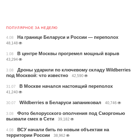
ПОПУЛЯРНОЕ ЗА НЕДЕЛЮ
На границе Беларуси и России — переполох
4.08
48,148
В центре Москвы прогремел мощный взрыв
1.08
43,294
Дроны ударили по ключевому складу Wildberries
3.08
под Москвой: что известно
42,590
В Москве начался настоящий переполох
31.07
41,240
Wildberries в Беларуси запаниковал
30.07
40,746
Фото белорусского ополчения под Сморгонью
3.08
вызвали смех в Сети
39,182
ВСУ начали бить по новым объектам на
4.08
территории России
38,962