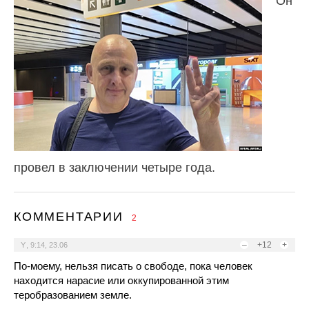
Он
провел в заключении четыре года.
КОММЕНТАРИИ
2
–
+12
+
Y
,
9:14, 23.06
По-моему, нельзя писать о свободе, пока человек
находится нарасие или оккупированной этим
теробразованием земле.