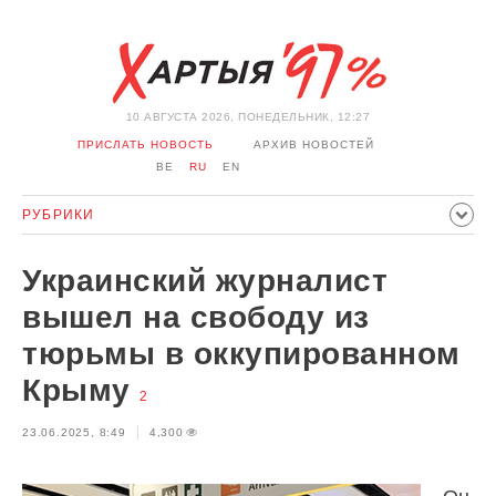
10 АВГУСТА 2026, ПОНЕДЕЛЬНИК, 12:27
ПРИСЛАТЬ НОВОСТЬ
АРХИВ НОВОСТЕЙ
BE
RU
EN
РУБРИКИ
ПОЛИТИКА
ОБЩЕСТВО
ЭКОНОМИКА
Украинский журналист
ПРОИСШЕСТВИЯ
СПОРТ
КУЛЬТУРА
ИСТОРИЯ
вышел на свободу из
МНЕНИЕ
ИНТЕРВЬЮ
ТЕХНОЛОГИИ
ЗДОРОВЬЕ
тюрьмы в оккупированном
АВТО
ОТДЫХ
ОБХОД БЛОКИРОВКИ И СОЛИДАРНОСТЬ
Крыму
2
КОРОНАВИРУС
БЕЛАРУСЬ В НАТО
23.06.2025, 8:49
4,300