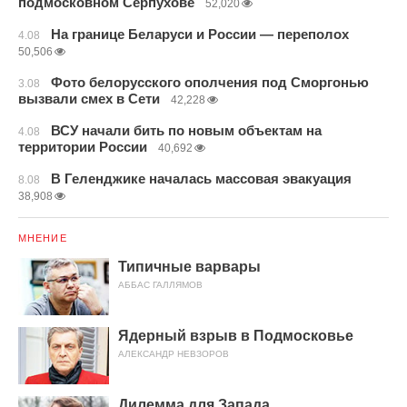
подмосковном Серпухове
52,020
На границе Беларуси и России — переполох
4.08
50,506
Фото белорусского ополчения под Сморгонью
3.08
вызвали смех в Сети
42,228
ВСУ начали бить по новым объектам на
4.08
территории России
40,692
В Геленджике началась массовая эвакуация
8.08
38,908
МНЕНИЕ
Типичные варвары
АББАС ГАЛЛЯМОВ
Ядерный взрыв в Подмосковье
АЛЕКСАНДР НЕВЗОРОВ
Дилемма для Запада