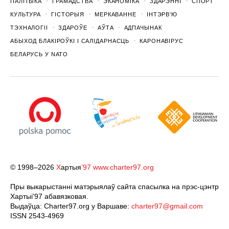
ПАЛІТЫКА
ГРАМАДСТВА
ЭКАНОМІКА
ЗДАРЭННI
СПОРТ
КУЛЬТУРА
ГІСТОРЫЯ
МЕРКАВАННЕ
ІНТЭРВ'Ю
ТЭХНАЛОГІІ
ЗДАРОЎЕ
АЎТА
АДПАЧЫНАК
АБЫХОД БЛАКІРОЎКІ І САЛІДАРНАСЦЬ
КАРОНАВІРУС
БЕЛАРУСЬ У NATO
© 1998–2026
Х
артыя
’97
www.charter97.org
Пры выкарыстанні матэрыялаў сайта спасылка на прэс-цэнтр
Хартыi'97 абавязковая.
Выдаўца: Charter97.org у Варшаве:
charter97@gmail.com
ISSN 2543-4969