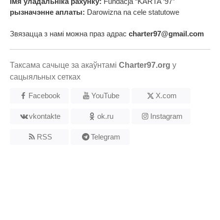
Імя ўладальніка рахунку:
Fundacja “KARTA ‘97”
рызначэнне аплаты:
Darowizna na cele statutowe
Звязацца з намі можна праз адрас
charter97@gmail.com
Таксама сачыце за акаўнтамі
Charter97.org
у
сацыяльных сетках
Facebook
YouTube
X.com
vkontakte
ok.ru
Instagram
RSS
Telegram