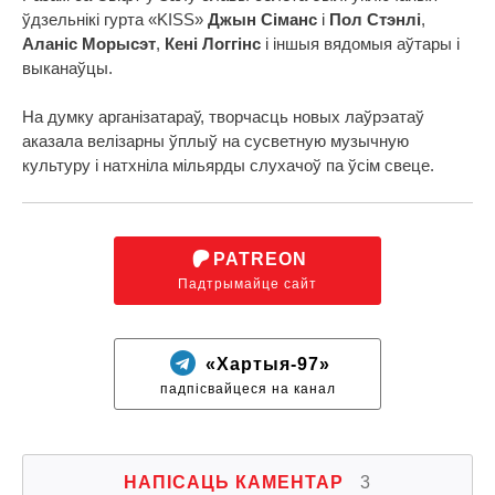
ўдзельнікі гурта «KISS»
Джын Сіманс
і
Пол Стэнлі
,
Аланіс Морысэт
,
Кені Логгінс
і іншыя вядомыя аўтары і
выканаўцы.
На думку арганізатараў, творчасць новых лаўрэатаў
аказала велізарны ўплыў на сусветную музычную
культуру і натхніла мільярды слухачоў па ўсім свеце.
PATREON
Падтрымайце сайт
«Хартыя-97»
падпісвайцеся на канал
НАПІСАЦЬ КАМЕНТАР
3