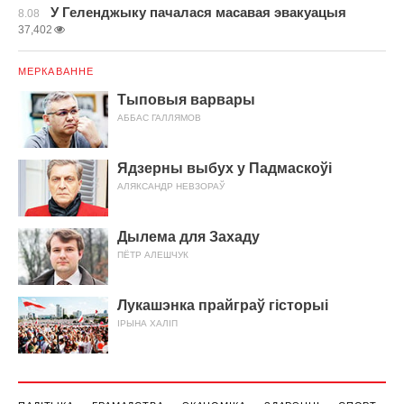
У Геленджыку пачалася масавая эвакуацыя
8.08
37,402
МЕРКАВАННЕ
Тыповыя варвары
АББАС ГАЛЛЯМОВ
Ядзерны выбух у Падмаскоўі
АЛЯКСАНДР НЕВЗОРАЎ
Дылема для Захаду
ПЁТР АЛЕШЧУК
Лукашэнка прайграў гісторыі
ІРЫНА ХАЛІП