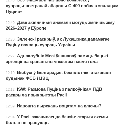
12:46
супрацьпаветранай абароны С-400 побач з «палацам
Пуціна»
Дзве акіянічныя анамаліі могуць змяніць зіму
12:40
2026–2027 у Еўропе
Зяленскі раскрыў, як Лукашэнка дапамагае
12:30
Пуціну ваяваць супраць Украіны
Аднаклубнік Месі ўшанаваў памяць бацькі
12:27
аргенцінца кранальным жэстам пасля гола
Выбухі ў Белгарадзе: беспілотнікі атакавалі
12:19
будынак ФСБ і ЦЭЦ
ISW: Размова Пуціна з палкоўнікам ПДВ
12:12
раскрыла прыярытэты Расіі
Навошта пырскаць воцатам на ключы?
12:09
У Расіі заканчваецца бензін: старыя схемы
12:04
больш не працуюць