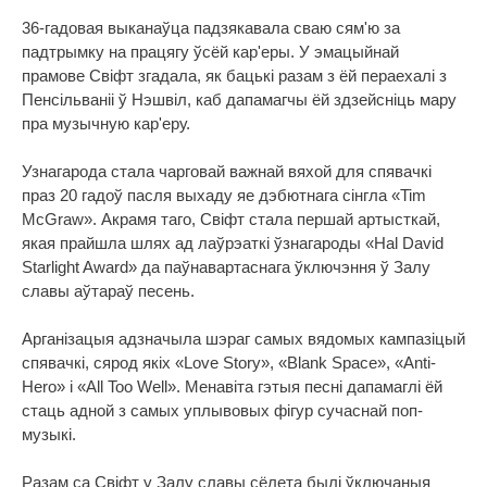
36-гадовая выканаўца падзякавала сваю сям'ю за
падтрымку на працягу ўсёй кар'еры. У эмацыйнай
прамове Свіфт згадала, як бацькі разам з ёй пераехалі з
Пенсільваніі ў Нэшвіл, каб дапамагчы ёй здзейсніць мару
пра музычную кар'еру.
Узнагарода стала чарговай важнай вяхой для спявачкі
праз 20 гадоў пасля выхаду яе дэбютнага сінгла «Tim
McGraw». Акрамя таго, Свіфт стала першай артысткай,
якая прайшла шлях ад лаўрэаткі ўзнагароды «Hal David
Starlight Award» да паўнавартаснага ўключэння ў Залу
славы аўтараў песень.
Арганізацыя адзначыла шэраг самых вядомых кампазіцый
спявачкі, сярод якіх «Love Story», «Blank Space», «Anti-
Hero» і «All Too Well». Менавіта гэтыя песні дапамаглі ёй
стаць адной з самых уплывовых фігур сучаснай поп-
музыкі.
Разам са Свіфт у Залу славы сёлета былі ўключаныя