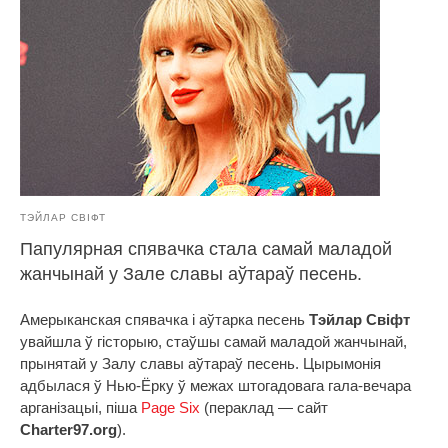
ТЭЙЛАР СВІФТ
Папулярная спявачка стала самай маладой
жанчынай у Зале славы аўтараў песень.
Амерыканская спявачка і аўтарка песень
Тэйлар Свіфт
увайшла ў гісторыю, стаўшы самай маладой жанчынай,
прынятай у Залу славы аўтараў песень. Цырымонія
адбылася ў Нью-Ёрку ў межах штогадовага гала-вечара
арганізацыі, піша
Page Six
(пераклад — сайт
Charter97.org
).