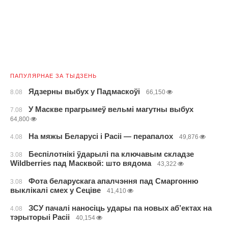
ПАПУЛЯРНАЕ ЗА ТЫДЗЕНЬ
Ядзерны выбух у Падмаскоўі
8.08
66,150
У Маскве прагрымеў вельмі магутны выбух
7.08
64,800
На мяжы Беларусі і Расіі — перапалох
4.08
49,876
Беспілотнікі ўдарылі па ключавым складзе
3.08
Wildberries пад Масквой: што вядома
43,322
Фота беларускага апалчэння пад Смаргонню
3.08
выклікалі смех у Сеціве
41,410
ЗСУ пачалі наносіць удары па новых аб’ектах на
4.08
тэрыторыі Расіі
40,154