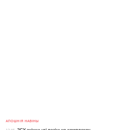
АПОШНІЯ НАВІНЫ
ЗСУ знішчылі пазіцыю комплексу