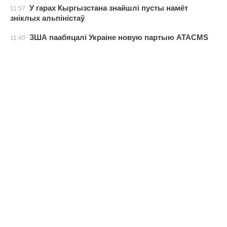
У гарах Кыргызстана знайшлі пусты намёт
11:57
зніклых альпіністаў
ЗША паабяцалі Украіне новую партыю ATACMS
11:40