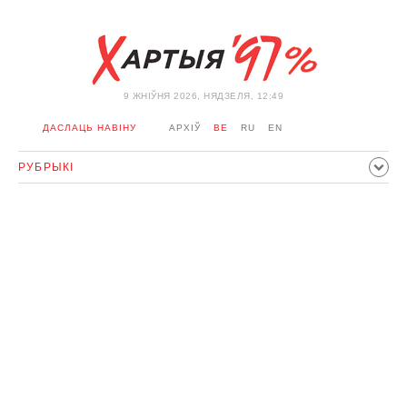
9 ЖНIЎНЯ 2026, НЯДЗЕЛЯ, 12:49
ДАСЛАЦЬ НАВІНУ
АРХІЎ
BE
RU
EN
РУБРЫКІ
ПАЛІТЫКА
ГРАМАДСТВА
ЭКАНОМІКА
ЗДАРЭННI
СПОРТ
КУЛЬТУРА
ГІСТОРЫЯ
МЕРКАВАННЕ
ІНТЭРВ'Ю
ТЭХНАЛОГІІ
ЗДАРОЎЕ
АЎТА
АДПАЧЫНАК
АБЫХОД БЛАКІРОЎКІ І САЛІДАРНАСЦЬ
КАРОНАВІРУС
БЕЛАРУСЬ У NATO