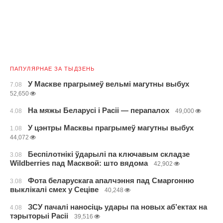
ПАПУЛЯРНАЕ ЗА ТЫДЗЕНЬ
У Маскве прагрымеў вельмі магутны выбух
7.08
52,650
На мяжы Беларусі і Расіі — перапалох
4.08
49,000
У цэнтры Масквы прагрымеў магутны выбух
1.08
44,072
Беспілотнікі ўдарылі па ключавым складзе
3.08
Wildberries пад Масквой: што вядома
42,902
Фота беларускага апалчэння пад Смаргонню
3.08
выклікалі смех у Сеціве
40,248
ЗСУ пачалі наносіць удары па новых аб’ектах на
4.08
тэрыторыі Расіі
39,516