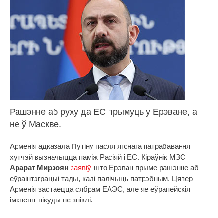
Рашэнне аб руху да ЕС прымуць у Ерэване, а
не ў Маскве.
Арменія адказала Путіну пасля ягонага патрабавання
хутчэй вызначыцца паміж Расіяй і ЕС. Кіраўнік МЗС
Арарат Мирзоян
заявіў
, што Ерэван прыме рашэнне аб
еўраінтэграцыі тады, калі палічыць патрэбным. Цяпер
Арменія застаецца сябрам ЕАЭС, але яе еўрапейскія
імкненні нікуды не зніклі.