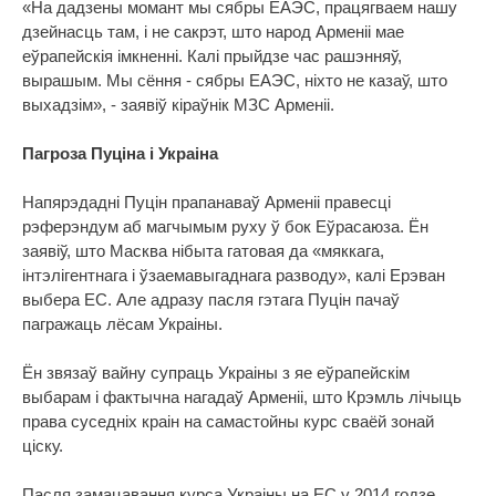
«На дадзены момант мы сябры ЕАЭС, працягваем нашу
дзейнасць там, і не сакрэт, што народ Арменіі мае
еўрапейскія імкненні. Калі прыйдзе час рашэнняў,
вырашым. Мы сёння - сябры ЕАЭС, ніхто не казаў, што
выхадзім», - заявіў кіраўнік МЗС Арменіі.
Пагроза Пуціна і Украіна
Напярэдадні Пуцін прапанаваў Арменіі правесці
рэферэндум аб магчымым руху ў бок Еўрасаюза. Ён
заявіў, што Масква нібыта гатовая да «мяккага,
інтэлігентнага і ўзаемавыгаднага разводу», калі Ерэван
выбера ЕС. Але адразу пасля гэтага Пуцін пачаў
пагражаць лёсам Украіны.
Ён звязаў вайну супраць Украіны з яе еўрапейскім
выбарам і фактычна нагадаў Арменіі, што Крэмль лічыць
права суседніх краін на самастойны курс сваёй зонай
ціску.
Пасля замацавання курса Украіны на ЕС у 2014 годзе