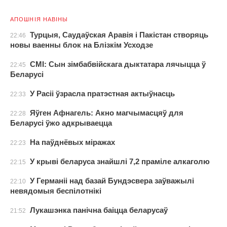
АПОШНІЯ НАВІНЫ
Турцыя, Саудаўская Аравія і Пакістан створяць
22:46
новы ваенны блок на Блізкім Усходзе
СМІ: Сын зімбабвійскага дыктатара лячыцца ў
22:45
Беларусі
У Расіі ўзрасла пратэстная актыўнасць
22:33
Яўген Афнагель: Акно магчымасцяў для
22:28
Беларусі ўжо адкрываецца
На паўднёвых міражах
22:23
У крыві беларуса знайшлі 7,2 праміле алкаголю
22:15
У Германіі над базай Бундэсвера заўважылі
22:10
невядомыя беспілотнікі
Лукашэнка панічна баіцца беларусаў
21:52