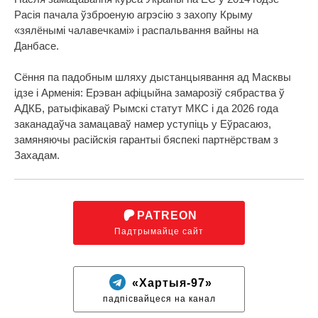
Расія пачала ўзброеную агрэсію з захопу Крыму
«зялёнымі чалавечкамі» і распальвання вайны на
Данбасе.
Сёння па падобным шляху дыстанцыявання ад Масквы
ідзе і Арменія: Ерэван афіцыйна замарозіў сябраства ў
АДКБ, ратыфікаваў Рымскі статут МКС і да 2026 года
заканадаўча замацаваў намер уступіць у Еўрасаюз,
замяняючы расійскія гарантыі бяспекі партнёрствам з
Захадам.
PATREON
Падтрымайце сайт
«Хартыя-97»
падпісвайцеся на канал