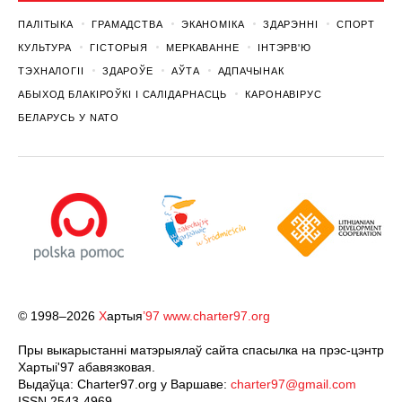
ПАЛІТЫКА
ГРАМАДСТВА
ЭКАНОМІКА
ЗДАРЭННI
СПОРТ
КУЛЬТУРА
ГІСТОРЫЯ
МЕРКАВАННЕ
ІНТЭРВ'Ю
ТЭХНАЛОГІІ
ЗДАРОЎЕ
АЎТА
АДПАЧЫНАК
АБЫХОД БЛАКІРОЎКІ І САЛІДАРНАСЦЬ
КАРОНАВІРУС
БЕЛАРУСЬ У NATO
© 1998–2026
Х
артыя
’97
www.charter97.org
Пры выкарыстанні матэрыялаў сайта спасылка на прэс-цэнтр
Хартыi'97 абавязковая.
Выдаўца: Charter97.org у Варшаве:
charter97@gmail.com
ISSN 2543-4969