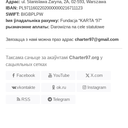
Адрас:
ul. Stanislawa Zaryna, 2A, 02-593, Warszawa
IBAN:
PL97116022020000000216711123
SWIFT:
BIGBPLPW
Імя ўладальніка рахунку:
Fundacja “KARTA ‘97”
рызначэнне аплаты:
Darowizna na cele statutowe
Звязацца з намі можна праз адрас
charter97@gmail.com
Таксама сачыце за акаўнтамі
Charter97.org
у
сацыяльных сетках
Facebook
YouTube
X.com
vkontakte
ok.ru
Instagram
RSS
Telegram