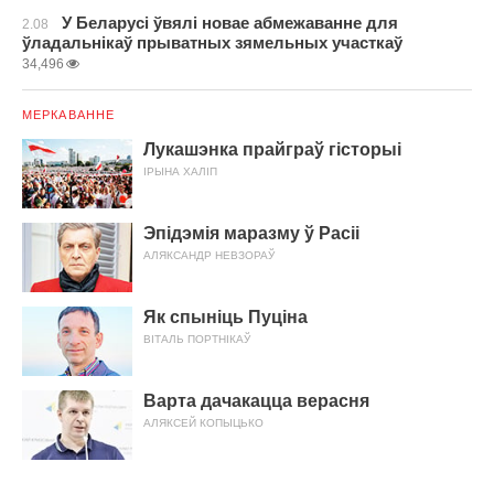
У Беларусі ўвялі новае абмежаванне для
2.08
ўладальнікаў прыватных зямельных участкаў
34,496
МЕРКАВАННЕ
Лукашэнка прайграў гісторыі
ІРЫНА ХАЛІП
Эпідэмія маразму ў Расіі
АЛЯКСАНДР НЕВЗОРАЎ
Як спыніць Пуціна
ВІТАЛЬ ПОРТНІКАЎ
Варта дачакацца верасня
АЛЯКСЕЙ КОПЫЦЬКО