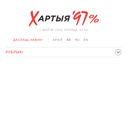
7 ЖНIЎНЯ 2026, ПЯТНІЦА, 22:50
ДАСЛАЦЬ НАВІНУ
АРХІЎ
BE
RU
EN
РУБРЫКІ
ПАЛІТЫКА
ГРАМАДСТВА
ЭКАНОМІКА
ЗДАРЭННI
СПОРТ
КУЛЬТУРА
ГІСТОРЫЯ
МЕРКАВАННЕ
ІНТЭРВ'Ю
ТЭХНАЛОГІІ
ЗДАРОЎЕ
АЎТА
АДПАЧЫНАК
АБЫХОД БЛАКІРОЎКІ І САЛІДАРНАСЦЬ
КАРОНАВІРУС
БЕЛАРУСЬ У NATO