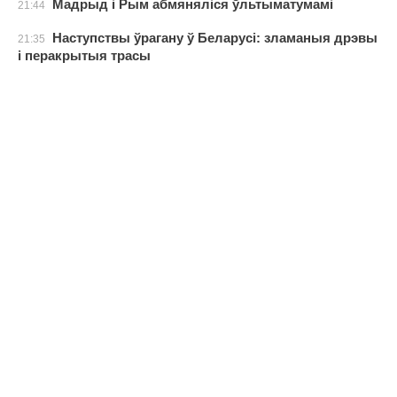
Мадрыд і Рым абмяняліся ўльтыматумамі
21:44
Наступствы ўрагану ў Беларусі: зламаныя дрэвы
21:35
і перакрытыя трасы