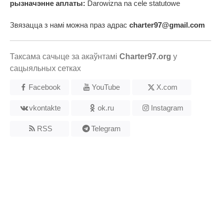
рызначэнне аплаты:
Darowizna na cele statutowe
Звязацца з намі можна праз адрас
charter97@gmail.com
Таксама сачыце за акаўнтамі
Charter97.org
у
сацыяльных сетках
Facebook
YouTube
X.com
vkontakte
ok.ru
Instagram
RSS
Telegram