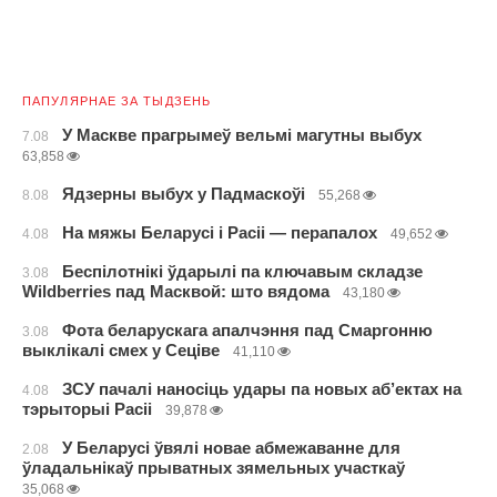
ПАПУЛЯРНАЕ ЗА ТЫДЗЕНЬ
У Маскве прагрымеў вельмі магутны выбух
7.08
63,858
Ядзерны выбух у Падмаскоўі
8.08
55,268
На мяжы Беларусі і Расіі — перапалох
4.08
49,652
Беспілотнікі ўдарылі па ключавым складзе
3.08
Wildberries пад Масквой: што вядома
43,180
Фота беларускага апалчэння пад Смаргонню
3.08
выклікалі смех у Сеціве
41,110
ЗСУ пачалі наносіць удары па новых аб’ектах на
4.08
тэрыторыі Расіі
39,878
У Беларусі ўвялі новае абмежаванне для
2.08
ўладальнікаў прыватных зямельных участкаў
35,068