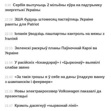
Сербія вылучыць 2 мільёны еўра на падтрымку
0:30
энергетыкі Украіны
ЗША будуць штомесяц пастаўляць Украіне
22:28
ракеты для Patriot
Іспанія ўводзіць пашпартны кантроль на мяжы з
22:19
Італіяй
Зяленскі раскрыў планы Паўночнай Карэі ва
22:13
Украіне
У расійскіх «Іскандэраў» і «Цырконаў» выявілі
21:58
слабае звяно
«За такія грошы я ў сябе на дачы ўладкую ванну
21:43
з шампанскім і феерверк»
Новы электракросовер Volkswagen паказалі да
21:33
прэзентацыі
Крэмль дасягнуў «чырвонай лініі»
21:17