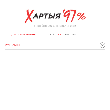
9 ЖНIЎНЯ 2026, НЯДЗЕЛЯ, 2:52
ДАСЛАЦЬ НАВІНУ
АРХІЎ
BE
RU
EN
РУБРЫКІ
ПАЛІТЫКА
ГРАМАДСТВА
ЭКАНОМІКА
ЗДАРЭННI
СПОРТ
КУЛЬТУРА
ГІСТОРЫЯ
МЕРКАВАННЕ
ІНТЭРВ'Ю
ТЭХНАЛОГІІ
ЗДАРОЎЕ
АЎТА
АДПАЧЫНАК
АБЫХОД БЛАКІРОЎКІ І САЛІДАРНАСЦЬ
КАРОНАВІРУС
БЕЛАРУСЬ У NATO