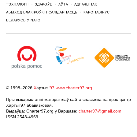
ТЭХНАЛОГІІ
ЗДАРОЎЕ
АЎТА
АДПАЧЫНАК
АБЫХОД БЛАКІРОЎКІ І САЛІДАРНАСЦЬ
КАРОНАВІРУС
БЕЛАРУСЬ У NATO
© 1998–2026
Х
артыя
’97
www.charter97.org
Пры выкарыстанні матэрыялаў сайта спасылка на прэс-цэнтр
Хартыi'97 абавязковая.
Выдаўца: Charter97.org у Варшаве:
charter97@gmail.com
ISSN 2543-4969