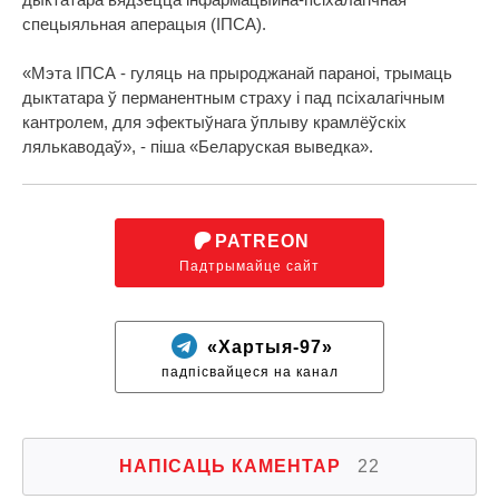
спецыяльная аперацыя (ІПСА).
«Мэта ІПСА - гуляць на прыроджанай параноі, трымаць
дыктатара ў перманентным страху і пад псіхалагічным
кантролем, для эфектыўнага ўплыву крамлёўскіх
лялькаводаў», - піша «Беларуская выведка».
PATREON
Падтрымайце сайт
«Хартыя-97»
падпісвайцеся на канал
НАПІСАЦЬ КАМЕНТАР
22