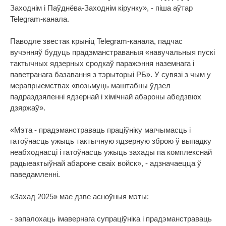
Заходнім і Паўднёва-Заходнім кірунку», - піша аўтар
Telegram-канала.
Паводле звестак крыніц Telegram-канала, падчас
вучэнняў будуць прадэманстраваныя «навучальныя пускі
тактычных ядзерных сродкаў паражэння наземнага і
паветранага базавання з тэрыторыі РБ». У сувязі з чым у
мерапрыемствах «возьмуць маштабны ўдзел
падраздзяленні ядзернай і хімічнай абароны абедзвюх
дзяржаў».
«Мэта - прадэманстраваць праціўніку магчымасць і
гатоўнасць ужыць тактычную ядзерную зброю ў выпадку
неабходнасці і гатоўнасць ужыць захады па комплекснай
радыеактыўнай абароне сваіх войск», - адзначаецца ў
паведамленні.
«Захад 2025» мае дзве асноўныя мэты:
- запалохаць імавернага супраціўніка і прадэманстраваць