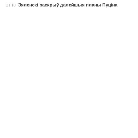
Зяленскі раскрыў далейшыя планы Пуціна
21:10