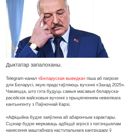
Дыктатар запалоханы.
Telegram-канал
«Беларуская выведка»
піша аб пагрозе
для Беларусі, якую прадстаўляюць вучэнні «Захад 2025».
Чакаецца, што гэта будуць самыя масавыя беларуска-
расейскія вайсковыя вучэнні з прыцягненнем невялікага
кантынгенту з Паўночнай Карэі.
«Афіцыйна будзе заяўлена аб абарончым характары.
Сцэнар будзе меркаваць адбіццё агрэсіі з патэнцыялам
нанясення маштабнага наступальнага кантрудару ў