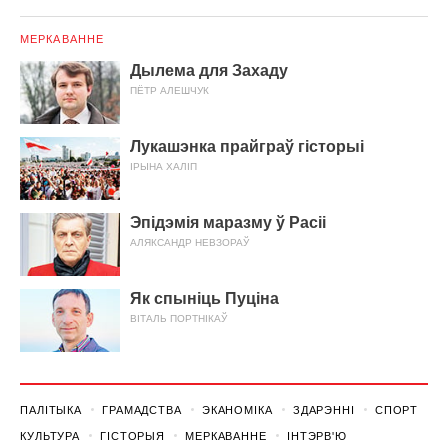
МЕРКАВАННЕ
Дылема для Захаду
ПЁТР АЛЕШЧУК
Лукашэнка прайграў гісторыі
ІРЫНА ХАЛІП
Эпідэмія маразму ў Расіі
АЛЯКСАНДР НЕВЗОРАЎ
Як спыніць Пуціна
ВІТАЛЬ ПОРТНІКАЎ
ПАЛІТЫКА
ГРАМАДСТВА
ЭКАНОМІКА
ЗДАРЭННI
СПОРТ
КУЛЬТУРА
ГІСТОРЫЯ
МЕРКАВАННЕ
ІНТЭРВ'Ю