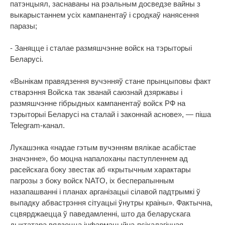
патэнцыял, заснаваны на рэальным досведзе вайны з
выкарыстаннем усіх кампанентаў і сродкаў нанясення
паразы;
- Заняцце і сталае размяшчэнне войск на тэрыторыі
Беларусі.
«Вынікам правядзення вучэнняў стане прынцыповы факт
стварэння Войска так званай саюзнай дзяржавы і
размяшчэнне гібрыдных кампанентаў войск РФ на
тэрыторыі Беларусі на сталай і законнай аснове», — піша
Telegram-канал.
Лукашэнка «надае гэтым вучэнням вялікае асабістае
значэнне», бо моцна напалоханы паступленнем ад
расейскага боку звестак аб «крытычным характары
пагрозы з боку войск NATO, іх бесперапынным
назапашванні і планах арганізацыі сілавой падтрымкі ў
выпадку абвастрэння сітуацыі ўнутры краіны». Фактычна,
сцвярджаецца ў паведамленні, што да беларускага
дыктатара вядзецца інфармацыйна-псіхалагічная