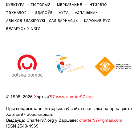
КУЛЬТУРА
ГІСТОРЫЯ
МЕРКАВАННЕ
ІНТЭРВ'Ю
ТЭХНАЛОГІІ
ЗДАРОЎЕ
АЎТА
АДПАЧЫНАК
АБЫХОД БЛАКІРОЎКІ І САЛІДАРНАСЦЬ
КАРОНАВІРУС
БЕЛАРУСЬ У NATO
© 1998–2026
Х
артыя
’97
www.charter97.org
Пры выкарыстанні матэрыялаў сайта спасылка на прэс-цэнтр
Хартыi'97 абавязковая.
Выдаўца: Charter97.org у Варшаве:
charter97@gmail.com
ISSN 2543-4969