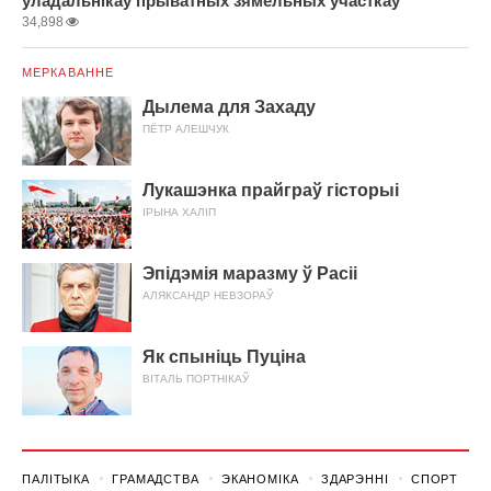
ўладальнікаў прыватных зямельных участкаў
34,898
МЕРКАВАННЕ
Дылема для Захаду
ПЁТР АЛЕШЧУК
Лукашэнка прайграў гісторыі
ІРЫНА ХАЛІП
Эпідэмія маразму ў Расіі
АЛЯКСАНДР НЕВЗОРАЎ
Як спыніць Пуціна
ВІТАЛЬ ПОРТНІКАЎ
ПАЛІТЫКА
ГРАМАДСТВА
ЭКАНОМІКА
ЗДАРЭННI
СПОРТ