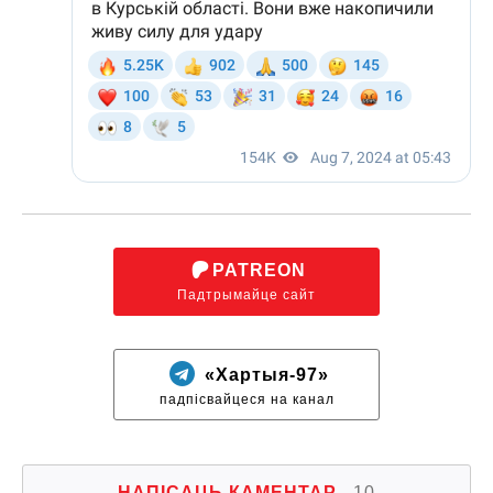
PATREON
Падтрымайце сайт
«Хартыя-97»
падпісвайцеся на канал
НАПІСАЦЬ КАМЕНТАР
10