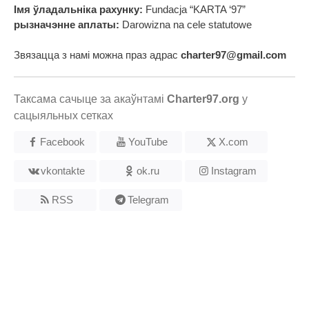
Імя ўладальніка рахунку:
Fundacja “KARTA ‘97”
рызначэнне аплаты:
Darowizna na cele statutowe
Звязацца з намі можна праз адрас
charter97@gmail.com
Таксама сачыце за акаўнтамі
Charter97.org
у
сацыяльных сетках
Facebook
YouTube
X.com
vkontakte
ok.ru
Instagram
RSS
Telegram