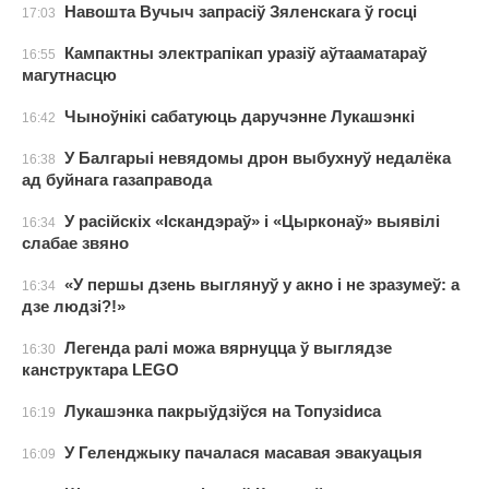
Навошта Вучыч запрасіў Зяленскага ў госці
17:03
Кампактны электрапікап уразіў аўтааматараў
16:55
магутнасцю
Чыноўнікі сабатуюць даручэнне Лукашэнкі
16:42
У Балгарыі невядомы дрон выбухнуў недалёка
16:38
ад буйнага газаправода
У расійскіх «Іскандэраў» і «Цырконаў» выявілі
16:34
слабае звяно
«У першы дзень выглянуў у акно і не зразумеў: а
16:34
дзе людзі?!»
Легенда ралі можа вярнуцца ў выглядзе
16:30
канструктара LEGO
Лукашэнка пакрыўдзіўся на Топузidиса
16:19
У Геленджыку пачалася масавая эвакуацыя
16:09