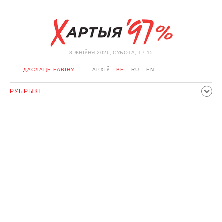
8 ЖНIЎНЯ 2026, СУБОТА, 17:15
ДАСЛАЦЬ НАВІНУ
АРХІЎ
BE
RU
EN
РУБРЫКІ
ПАЛІТЫКА
ГРАМАДСТВА
ЭКАНОМІКА
ЗДАРЭННI
СПОРТ
КУЛЬТУРА
ГІСТОРЫЯ
МЕРКАВАННЕ
ІНТЭРВ'Ю
ТЭХНАЛОГІІ
ЗДАРОЎЕ
АЎТА
АДПАЧЫНАК
АБЫХОД БЛАКІРОЎКІ І САЛІДАРНАСЦЬ
КАРОНАВІРУС
БЕЛАРУСЬ У NATO