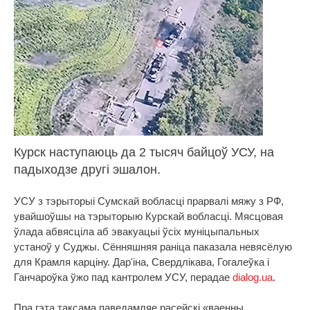
Курск наступаюць да 2 тысяч байцоў УСУ, на
падыходзе другі эшалон.
УСУ з тэрыторыі Сумскай вобласці прарвалі мяжу з РФ,
увайшоўшы на тэрыторыю Курскай вобласці. Мясцовая
ўлада абвясціла аб эвакуацыі ўсіх муніцыпальных
устаноў у Суджы. Сённяшняя раніца паказала невясёлую
для Крамля карціну. Дар'іна, Свердлікава, Гогалеўка і
Ганчароўка ўжо пад кантролем УСУ, перадае
dialog.ua
.
Пра гэта таксама паведамляе расейскі «ваенны