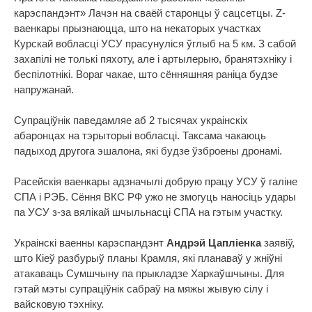
карэспандэнт» Лачэн на сваёй старонцы ў сацсетцы. Z-
ваенкары прызнаюцца, што на некаторых участках
Курскай вобласці УСУ прасунуліся ўглыб на 5 км. З сабой
захапілі не толькі пяхоту, але і артылерыю, бранятэхніку і
беспілотнікі. Вораг чакае, што сённяшняя раніца будзе
напружанай.
Супраціўнік паведамляе аб 2 тысячах украінскіх
абаронцах на тэрыторыі вобласці. Таксама чакаюць
падыход другога эшалона, які будзе ўзброены дронамі.
Расейскія ваенкары адзначылі добрую працу УСУ ў галіне
СПА і РЭБ. Сёння ВКС РФ ужо не змогуць наносіць удары
па УСУ з-за вялікай шчыльнасці СПА на гэтым участку.
Украінскі ваенны карэспандэнт
Андрэй Цапліенка
заявіў,
што Кіеў разбурыў планы Крамля, які планаваў у жніўні
атакаваць Сумшчыну па прыкладзе Харкаўшчыны. Для
гэтай мэты супраціўнік сабраў на мяжы жывую сілу і
вайсковую тэхніку.