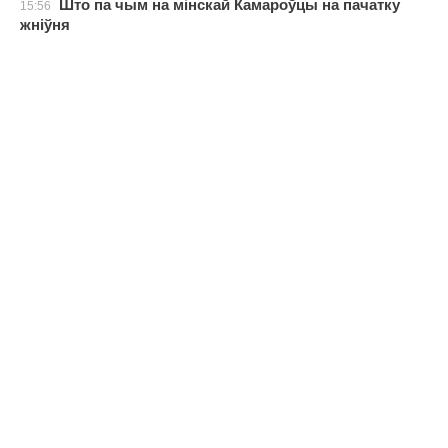
Што па чым на мінскай Камароўцы на пачатку
15:56
жніўня