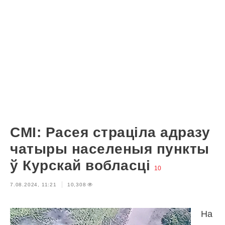
СМІ: Расея страціла адразу
чатыры населеныя пункты
ў Курскай вобласці
10
7.08.2024, 11:21
10,308
На