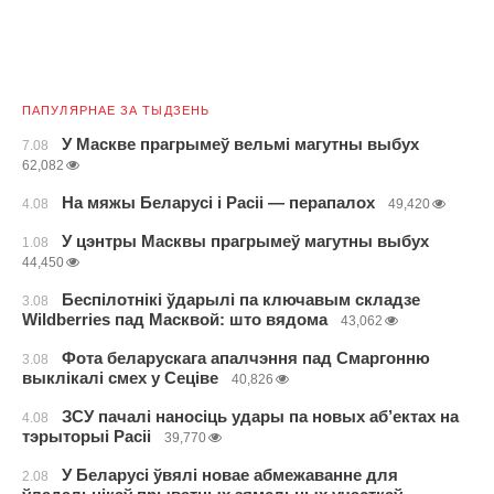
ПАПУЛЯРНАЕ ЗА ТЫДЗЕНЬ
У Маскве прагрымеў вельмі магутны выбух
7.08
62,082
На мяжы Беларусі і Расіі — перапалох
4.08
49,420
У цэнтры Масквы прагрымеў магутны выбух
1.08
44,450
Беспілотнікі ўдарылі па ключавым складзе
3.08
Wildberries пад Масквой: што вядома
43,062
Фота беларускага апалчэння пад Смаргонню
3.08
выклікалі смех у Сеціве
40,826
ЗСУ пачалі наносіць удары па новых аб’ектах на
4.08
тэрыторыі Расіі
39,770
У Беларусі ўвялі новае абмежаванне для
2.08