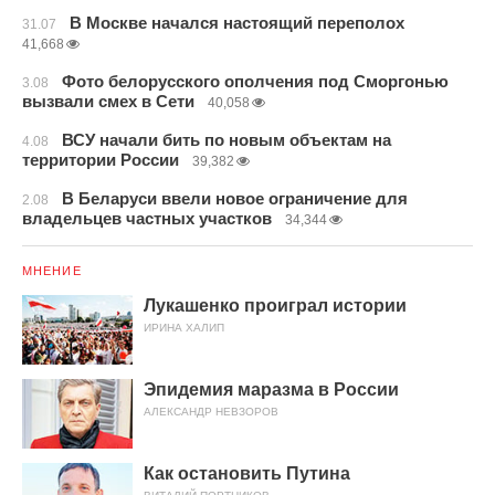
В Москве начался настоящий переполох
31.07
41,668
Фото белорусского ополчения под Сморгонью
3.08
вызвали смех в Сети
40,058
ВСУ начали бить по новым объектам на
4.08
территории России
39,382
В Беларуси ввели новое ограничение для
2.08
владельцев частных участков
34,344
МНЕНИЕ
Лукашенко проиграл истории
ИРИНА ХАЛИП
Эпидемия маразма в России
АЛЕКСАНДР НЕВЗОРОВ
Как остановить Путина